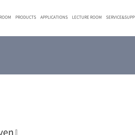
 ROOM
PRODUCTS
APPLICATIONS
LECTURE ROOM
SERVICE&SUP
メールマガジン
RAMANwalk | ランダム走査コンフォーカル・ラマン顕微鏡
二次電池
光学顕微鏡のきほん
国内デモ・サイト
沿革・歴史
F
L
RAMAN顕微鏡オンライン見積もり
LIBcell charge | 充放電in-situラマン測定用セル
ポリマー（高分子）・樹脂
オンラインセミナー
アクセス
SK-11 | レーザースペックルキラー
食品
Z
特注対応製品
aven』