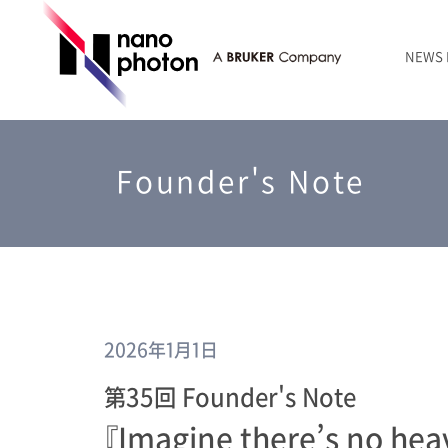
NEWS
ニュース
RAMANtouch | レーザーラマン顕微鏡
シリコン・半導体
ラマン分光法のきほん
国内代理店
創業者のことば
お問い合わせ Contact Form
Founder's Note
RAMANtouch vioLa | 紫外・深紫外ラマン顕微鏡
無機化合物・鉱物
連載企画
会社概要
sumilé | 広帯域 反射型対物レンズ
ライフサイエンス
LensSöck | 小型軽量遮光筒
RAMAN顕微鏡オンライン見積もり
2026年1月1日
第35回 Founder's Note
『Imagine there’s no he