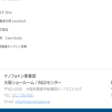
子 ZPol
遮光筒 LensSöck
応製品
 Case Study
顕微鏡オンライン見積
ナノフォトン事業部
大阪ショールーム / R&Dセンター
〒562-0036 大阪府箕面市船場西3-1-7 ICCビル1F
TEL:
072-736-9181
Email:
info@nanophoton.jp