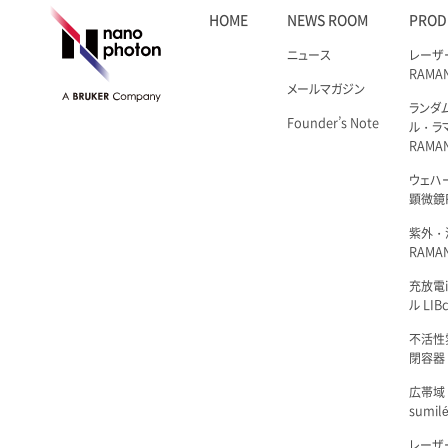
HOME
NEWS ROOM
PROD
ニュース
レーザ
RAMA
メールマガジン
ランダ
Founder’s Note
ル・ラ
RAMA
ウェハ
顕微鏡R
紫外・
RAMAN
充放電i
ル LIBc
不活性
閉容器 L
広帯域
sumil
レーザ