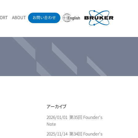
PORT
ABOUT
お問い合わせ
ounder’s Note
RAMANdrive | ウェハーステージ搭載ラマン顕微鏡
ナノカーボン系材料
ラマン分光法テクニック
eadership
採用情報
LIBcell | 不活性雰囲気ラマン測定用密閉容器
医薬品
最新アプリケーション紹介
Pol | Z偏光素子
当社製品による学術論文
導入事例
アーカイブ
2026/01/01
第35回 Founder's
Note
2025/11/14
第34回 Founder's