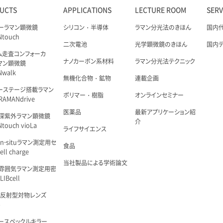
UCTS
APPLICATIONS
LECTURE ROOM
SER
ーラマン顕微鏡
シリコン・半導体
ラマン分光法のきほん
国内
Ntouch
二次電池
光学顕微鏡のきほん
国内
ム走査コンフォーカ
ナノカーボン系材料
ラマン分光法テクニック
マン顕微鏡
Nwalk
無機化合物・鉱物
連載企画
ーステージ搭載ラマン
ポリマー・樹脂
オンラインセミナー
AMANdrive
医薬品
最新アプリケーション紹
深紫外ラマン顕微鏡
介
touch vioLa
ライフサイエンス
n-situラマン測定用セ
食品
ell charge
当社製品による学術論文
雰囲気ラマン測定用密
IBcell
 反射型対物レンズ
é
ースペックルキラー