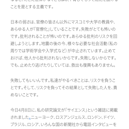
ことを是とする主義です。
日本の弱さは、官僚の皆さん以外にマスコミや大学の教員や、
あらゆる人が「官僚化」していることです。失敗がとても怖いの
です。批判されることが怖いのです。あらゆる批判のリスクを回
避しようとします。地震の後の今、様々な必要な社会活動（私の
周りでは学術学会や入学式など）が中止されています。止めて
おけば、他人から批判されないからです。失敗しないからです。
でも、止めたり逃げたりしていては、救出も復興もありません。
失敗してもいいんです。私達がやるべきことは、リスクを負うこ
とです。そして、リスクを負ってその結果として失敗した人を、責
めないことです。
今日4月8日に、私の研究論文が「サイエンス」という雑誌に掲載
されました
。
ニューヨーク、ロスアンジェルス、ロンドン、ドイツ、
ブラジル、ロシア、いろんな国の新聞社から電話インタビューを