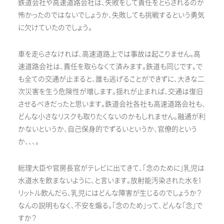
鉄道会社や高速道路会社は、失敗をして責任をとらされるのが
怖かったのではないでしょうか、失敗しても挑戦するという勇気
に欠けていたのでしょう。
車を走らさなければ、高速道路上では事故は起こりません。高
速道路会社は、責任を取らなくて済みます。鉄道も同じです。で
も全ての交通が止まると、誰も逃げることができずに、大きな二
次災害を生う危険性が増します。揺れが止まれば、交通は復旧
させるべきだったと思います。鉄道会社各社も高速道路会社も、
どんな小さなリスクも取りたくないのかもしれません。融通が利
かないというか、自己保身的でずるいというか、官僚的という
か、、、。
総理大臣や官房長官がテレビに出てきて、「念のために」乳児は
水道水を飲まないように、と言います。放射能汚染された水を1
リットル飲んだら、乳児にはどんな障害が生じるのでしょうか？
なんの説明もなく、不安を煽る。「念のため」って、どんな「念」で
すか？