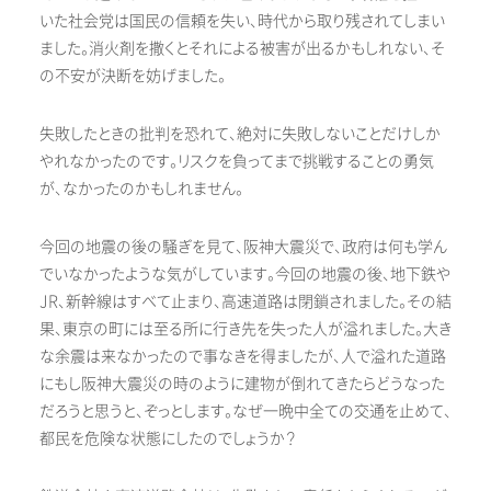
いた社会党は国民の信頼を失い、時代から取り残されてしまい
ました。消火剤を撒くとそれによる被害が出るかもしれない、そ
の不安が決断を妨げました。
失敗したときの批判を恐れて、絶対に失敗しないことだけしか
やれなかったのです。リスクを負ってまで挑戦することの勇気
が、なかったのかもしれません。
今回の地震の後の騒ぎを見て、阪神大震災で、政府は何も学ん
でいなかったような気がしています。今回の地震の後、地下鉄や
JR、新幹線はすべて止まり、高速道路は閉鎖されました。その結
果、東京の町には至る所に行き先を失った人が溢れました。大き
な余震は来なかったので事なきを得ましたが、人で溢れた道路
にもし阪神大震災の時のように建物が倒れてきたらどうなった
だろうと思うと、ぞっとします。なぜ一晩中全ての交通を止めて、
都民を危険な状態にしたのでしょうか？