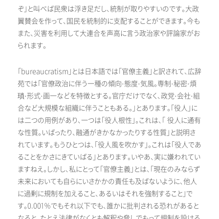
ぞ」と叫べば民衆は浮き足だし、統制が取りやすいのです。大政
翼賛会を作って、国民を統制的に支配することができます。今も
また、災害を利用して大連合を声高に言う政治家や評論家がお
られます。
「bureaucratism」とは日本語では「官僚主義」と訳されて、広辞
苑では「官僚政治に伴う一種の傾向·態度·気風。専制·秘密·煩
瑣·形式·画一などを特徴とする。官庁だけでなく、政党·会社·組
合など大規模な組織に伴うこともある。」とあります。「役人」に
は二つの用例があり、一つは「役人根性」。これは、「 役人に通有
な性質。いばったり、融通がきかなかったりする性質」と説明さ
れています。もうひとつは、「役人風を吹かす」。これは「役人であ
ることをかさにきていばる」とあります。いやあ、実に嫌われてい
ますねえ。しかし、私にとって「官僚主義」とは、「現在のみならず
未来においても自らにいさかかの責任も及ばないように、他人
に過剰に規制を加えること、あるいはそれを強制すること」で
す。0.001％でもそれ以下でも、誰かに批判される恐れがあると
なると、たとえ法律がなくとも解釈や脅しでもって規制を設ける