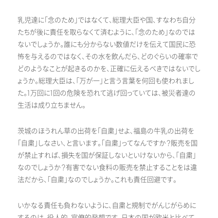
乳児達に「念のため」ではなくて、総理大臣や国、すなわち自分
たちが後に責任を取らなくて済むように、「念のため」なのでは
ないでしょうか。誰にも分からない数値だけを伝えて国民に恐
怖を与えるのではなく、その水を飲んだら、どのぐらいの確率で
どのようなことが起きるのかを、正確に伝えるべきではないでし
ょうか。総理大臣は、「万が一」と言う言葉を何回も使われまし
た。1万回に1回の危険を恐れて逃げ回っていては、被災者達の
生活は成り立ちません。
茨城のほうれん草の出荷を「自粛」せよ、福島の牛乳の出荷を
「自粛」しなさい、と言います。「自粛」ってなんですか？販売を国
が禁止すれば、損失を国が保証しないといけないから、「自粛」
なのでしょうか？有害でない食料の販売を禁止することをは違
法だから、「自粛」なのでしょうか。これも責任回避です。
いかなる責任も負わないように、自粛と規制でがんじがらめに
するのは、役人的、官僚的発想です。日本の国が欧米と比べて、