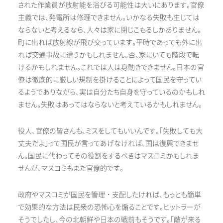
された作業員が放射能を浴びる可能性は大いにあります。官僚
主義では、発電所は修理できません。いかなる失敗も生じては
ならないと考えるなら、人々は家に閉じこもるしかありません。
町に出れば放射線が飛び交っています。平時であっても外に出
れば交通事故に遭うかもしれません。否、家にいても階段で転
けるかもしれません。これでは人は身動きできません。日本の官
僚は徹底的に厳しい規制を掛けることによって国民を守ってい
るようでありながら、実は自分たち自身を守っているのかもしれ
ません。失敗はあってはならないと考えているかもしれません。
役人、官僚の皆さんも、ミスをしてもいいんです。「失敗しても大
丈夫だよ」って国民が言ってあげなければ、国は復興できませ
ん。国民に代わってその役割をするべきはマスコミかもしれま
せんが、マスコミもまた官僚的です。
政府やマスコミが国民を管理・支配したければ、もっとも簡単
で効果的な方法は民衆の恐怖心を煽ることです。ヒットラーが
そうでしたし、今の北朝鮮や日本の戦前もそうです。「敵が来る