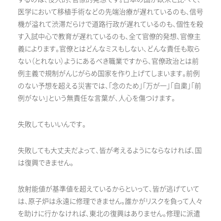
医学において移植手術などの先端治療が遅れているのも、信号
機が溢れて渋滞だらけで道路行政が遅れているのも、個性を殺
す入試中心で教育が遅れているのも、全て官僚的発想、官僚主
義によります。官僚とはどんなミスもしない、どんな責任も取ら
ない（とれない）ようにあるべき職業ですから、官僚政治とは前
例主義で規制がんじがらめ国家を作り上げてしまいます。前例
のない予想を超える災害では、「念のため」「万が一」「自粛」「前
例がない」という無責任な言葉が、人心を傷つけます。
失敗してもいいんです。
失敗しても大丈夫だよって、皆が考えるようにならなければ、国
は復興できません。
放射能値が基準値を超えているからといって、皆が逃げていて
は、原子炉は永遠に修理できません。誰かがリスクを負って人々
を助けに行かなければ、東北の復興はありません。修理に派遣