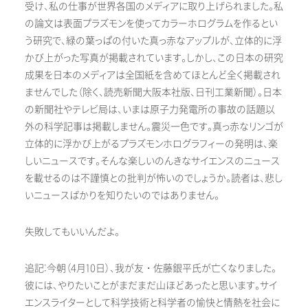
受け、私の仕事が世界各国のメディアに取り上げられました。私
の論文は表面プラズモンを使ってカラーホログラムを作るとい
う研究で、緑の葉っぱの付いた真っ赤なアップルが、立体的に浮
かび上がった写真が掲載されています。しかし、この日本の研究
成果を日本のメディアは全国紙を含めてほとんど全く掲載され
ませんでした（除く、読売新聞大阪本社版、日刊工業新聞）。日本
の新聞社やテレビ局は、いまは原子力発電所の事故の話題以
外の科学記事は掲載しません。震災一色です。真っ赤なリンゴが
立体的に浮かび上がるプラズモンホログラフィーの発明は、楽
しいニュースです。そんな楽しいのんきなサイエンスのニュース
を載せるのは不謹慎との批判が怖いのでしょうか。読者は、悲し
いニュースばかりを知りたいのではありません。
失敗してもいいんだよ。
追記:今朝（4月10日）、我が友・佐藤銀平氏が亡くなりました。
彼には、やりたいことがまだまだ山ほどあったと思います。サイ
エンスライターとして科学技術と科学者の愉快と情熱を社会に