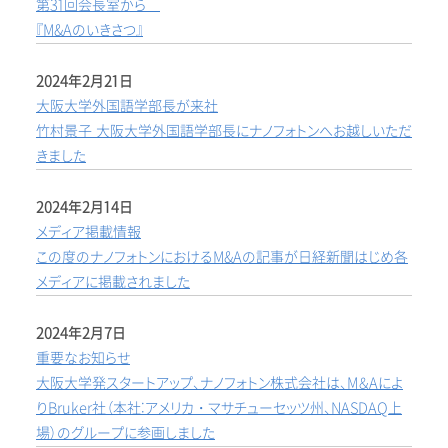
第31回会長室から
『M&Aのいきさつ』
2024年2月21日
大阪大学外国語学部長が来社
竹村景子 大阪大学外国語学部長にナノフォトンへお越しいただ
きました
2024年2月14日
メディア掲載情報
この度のナノフォトンにおけるM&Aの記事が日経新聞はじめ各
メディアに掲載されました
2024年2月7日
重要なお知らせ
大阪大学発スタートアップ、ナノフォトン株式会社は、M＆Aによ
りBruker社（本社:アメリカ・マサチューセッツ州、NASDAQ上
場）のグループに参画しました