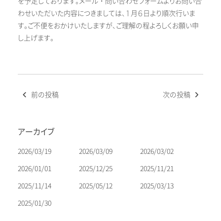
を予定しております。メール・問い合わせフォームよりお問い合
わせいただいた内容につきましては、１月６日より順次行いま
す。ご不便をおかけいたしますが、ご理解の程よろしくお願い申
し上げます。
投
前の投稿
次の投稿
稿
ナ
ビ
アーカイブ
ゲ
ー
2026/03/19
2026/03/09
2026/03/02
シ
2026/01/01
2025/12/25
2025/11/21
ョ
2025/11/14
2025/05/12
2025/03/13
ン
2025/01/30