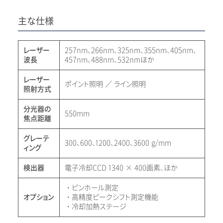
主な仕様
レーザー
257nm、266nm、325nm、355nm、405nm、
波長
457nm、488nm、532nmほか
レーザー
ポイント照明 ／ ライン照明
照射方式
分光器の
550mm
焦点距離
グレーテ
300、600、1200、2400、3600 g/mm
ィング
検出器
電子冷却CCD 1340 × 400画素、ほか
・ピンホール測定
オプション
・高精度ピークシフト測定機能
・冷却加熱ステージ