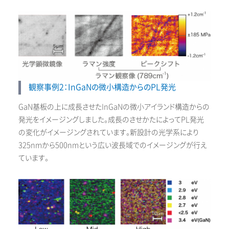
観察事例2：InGaNの微小構造からのPL発光
GaN基板の上に成長させたInGaNの微小アイランド構造からの
発光をイメージングしました。成長のさせかたによってPL発光
の変化がイメージングされています。新設計の光学系により
325nmから500nmという広い波長域でのイメージングが行え
ています。