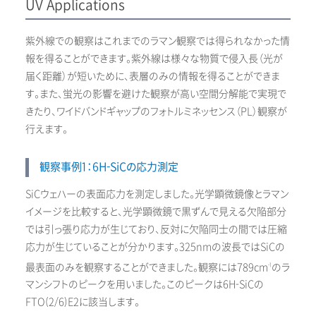
UV Applications
紫外線での観察はこれまでのラマン観察では得られなかった情
報を得ることができます。紫外線は様々な物質で侵入長（光が
届く距離）が短いために、表層のみの情報を得ることができま
す。また、蛍光の影響を避けた観察が高い空間分解能で実現で
きたり、ワイドバンドギャップのフォトルミネッセンス（PL）観察が
行えます。
観察事例1：6H-SiCの応力測定
SiCウェハーの表面応力を測定しました。光学顕微鏡像とラマン
イメージを比較すると、光学顕微鏡で黒ずんで見える欠陥部分
では引っ張り応力が生じており、反対に欠陥同士の間では圧縮
応力が生じていることが分かります。325nmの波長ではSiCの
最表面のみを観察することができました。観察には789cm
のラ
-1
マンシフトのピークを用いました。このピークは6H-SiCの
FTO(2/6)E2に該当します。