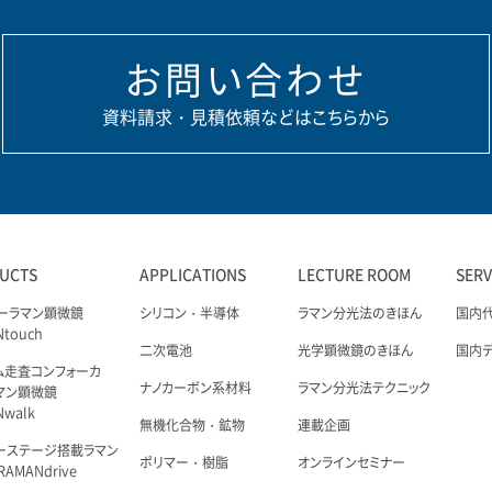
お問い合わせ
資料請求・見積依頼などはこちらから
UCTS
APPLICATIONS
LECTURE ROOM
SER
ーラマン顕微鏡
シリコン・半導体
ラマン分光法のきほん
国内
Ntouch
二次電池
光学顕微鏡のきほん
国内
ム走査コンフォーカ
ナノカーボン系材料
ラマン分光法テクニック
マン顕微鏡
Nwalk
無機化合物・鉱物
連載企画
ーステージ搭載ラマン
ポリマー・樹脂
オンラインセミナー
AMANdrive