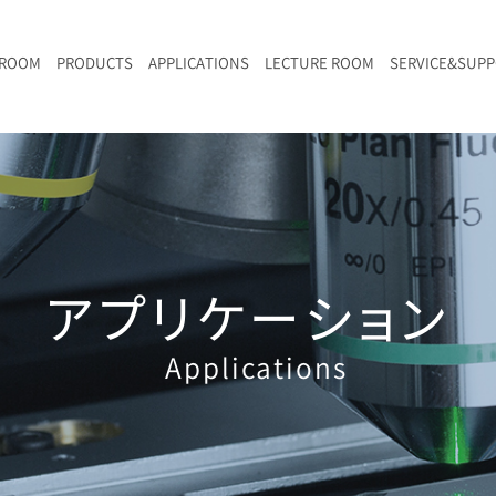
 ROOM
PRODUCTS
APPLICATIONS
LECTURE ROOM
SERVICE&SUP
メールマガジン
RAMANwalk | ランダム走査コンフォーカル・ラマン顕微鏡
二次電池
光学顕微鏡のきほん
国内デモ・サイト
沿革・歴史
F
L
RAMAN顕微鏡オンライン見積もり
LIBcell charge | 充放電in-situラマン測定用セル
ポリマー（高分子）・樹脂
オンラインセミナー
アクセス
SK-11 | レーザースペックルキラー
食品
Z
特注対応製品
アプリケーション
Applications