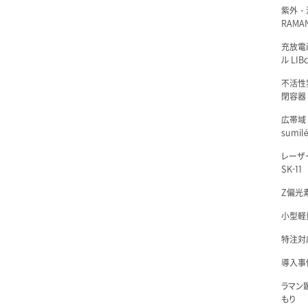
紫外・
RAMAN
充放電i
ル LIBc
不活性
閉容器 L
広帯域
sumil
レーザ
SK-11
Z偏光素
小型軽量
特注対
導入事例
ラマン
もり