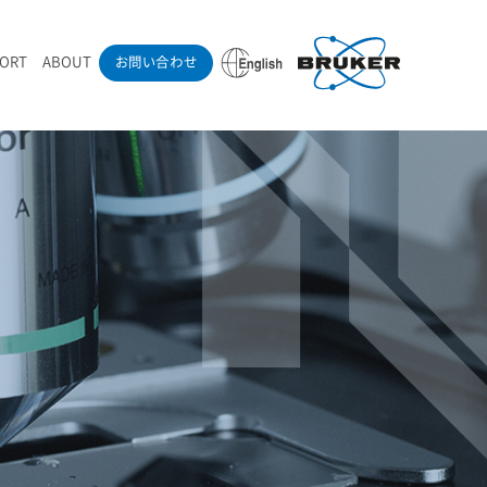
PORT
ABOUT
お問い合わせ
ounder’s Note
RAMANdrive | ウェハーステージ搭載ラマン顕微鏡
ナノカーボン系材料
ラマン分光法テクニック
eadership
採用情報
LIBcell | 不活性雰囲気ラマン測定用密閉容器
医薬品
最新アプリケーション紹介
Pol | Z偏光素子
当社製品による学術論文
導入事例