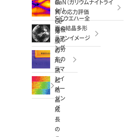
晶
GaN（ガリウムナイトライ
シリ
質
ド）の応力評価
SiCウエハー全
コン
Ge
面の結晶多形
基板
薄
ラマンイメージ
の応
膜
ング
力分
の
布の
Au
ラマ
誘
ンイ
起
メー
結
ジン
晶
グ
成
長
の