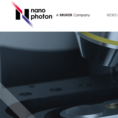
NEWS
ニュース
RAMANtouch | レーザーラマン顕微鏡
シリコン・半導体
ラマン分光法のきほん
国内代理店
創業者のことば
お問い合わせ Contact Form
RAMANtouch vioLa | 紫外・深紫外ラマン顕微鏡
無機化合物・鉱物
連載企画
会社概要
sumilé | 広帯域 反射型対物レンズ
ライフサイエンス
LensSöck | 小型軽量遮光筒
RAMAN顕微鏡オンライン見積もり