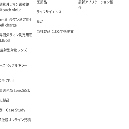
医薬品
最新アプリケーション紹
深紫外ラマン顕微鏡
介
touch vioLa
ライフサイエンス
n-situラマン測定用セ
食品
ell charge
当社製品による学術論文
雰囲気ラマン測定用密
IBcell
 反射型対物レンズ
é
ースペックルキラー
子 ZPol
遮光筒 LensSöck
応製品
 Case Study
顕微鏡オンライン見積