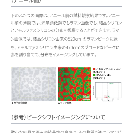
（アニール前）
下のふたつの画像は、アニール前の試料観察結果です。アニー
ル前の薄膜では、光学顕微鏡でもラマン画像でも、結晶シリコン
とアモルファスシリコンの分布を観察することができます。ラマ
ン画像では、結晶シリコン由来の520cm
のラマンピークに緑
-1
を、アモルファスシリコン由来の470cm
のブロードなピークに
-1
赤を割り当てて、分布をイメージングしています。
（参考）ピークシフトイメージングについて
微小な結晶の歪みや結晶性の高さは、その物質がもつラマンピ