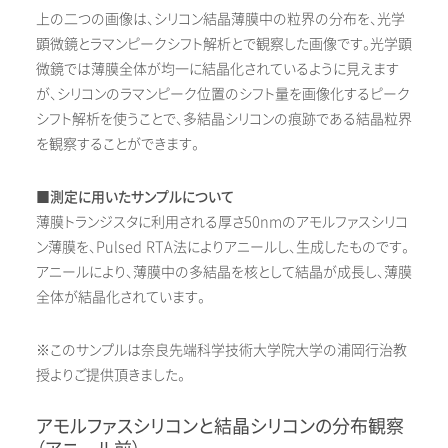
上の二つの画像は、シリコン結晶薄膜中の粒界の分布を、光学
顕微鏡とラマンピークシフト解析とで観察した画像です。光学顕
微鏡では薄膜全体が均一に結晶化されているように見えます
が、シリコンのラマンピーク位置のシフト量を画像化するピーク
シフト解析を使うことで、多結晶シリコンの痕跡である結晶粒界
を観察することができます。
■測定に用いたサンプルについて
薄膜トランジスタに利用される厚さ50nmのアモルファスシリコ
ン薄膜を、Pulsed RTA法によりアニールし、生成したものです。
アニールにより、薄膜中の多結晶を核として結晶が成長し、薄膜
全体が結晶化されています。
※このサンプルは奈良先端科学技術大学院大学の浦岡行治教
授よりご提供頂きました。
アモルファスシリコンと結晶シリコンの分布観察