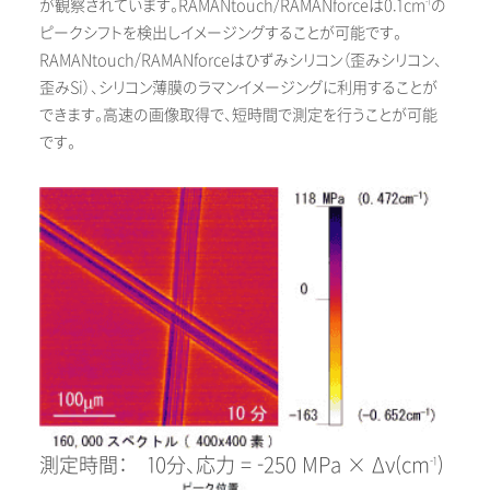
が観察されています。RAMANtouch/RAMANforceは0.1cm
の
-1
ピークシフトを検出しイメージングすることが可能です。
RAMANtouch/RAMANforceはひずみシリコン（歪みシリコン、
歪みSi）、シリコン薄膜のラマンイメージングに利用することが
できます。高速の画像取得で、短時間で測定を行うことが可能
です。
測定時間： 10分、応力 = -250 MPa × Δν(cm
)
-1