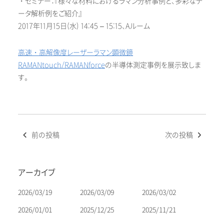
・セミナー：『様々な材料におけるラマン分析事例と、多彩なデ
ータ解析例をご紹介』
2017年11月15日(水) 14:45 – 15:15、Aルーム
高速・高解像度レーザーラマン顕微鏡
RAMANtouch/RAMANforce
の半導体測定事例を展示致しま
す。
投
前の投稿
次の投稿
稿
ナ
ビ
アーカイブ
ゲ
ー
2026/03/19
2026/03/09
2026/03/02
シ
2026/01/01
2025/12/25
2025/11/21
ョ