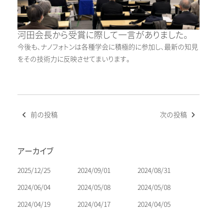
河田会長から受賞に際して一言がありました。
今後も、ナノフォトンは各種学会に積極的に参加し、最新の知見
をその技術力に反映させてまいります。
投
前の投稿
次の投稿
稿
ナ
ビ
アーカイブ
ゲ
ー
2025/12/25
2024/09/01
2024/08/31
シ
2024/06/04
2024/05/08
2024/05/08
ョ
2024/04/19
2024/04/17
2024/04/05
ン