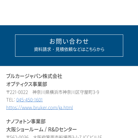
お問い合わせ
資料請求・見積依頼などはこちらから
ブルカージャパン株式会社
オプティクス事業部
〒221-0022 神奈川県横浜市神奈川区守屋町3-9
TEL:
045-450-1601
https://www.bruker.com/ja.html
ナノフォトン事業部
大阪ショールーム / R&Dセンター
〒562-0036 大阪府箕面市船場西3-1-7 ICCビル1F