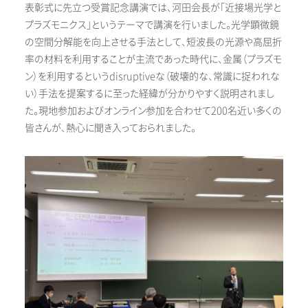
表彰式に先立つ受賞記念講演では、河田会長が「近接場光学と
プラズモニクス」というテーマで講演を行いました。光学顕微鏡
の空間分解能を向上させる手法として、短波長の光源や高屈折
率の材料を利用することが主流であった時代に、金属（プラズモ
ン）を利用するというdisruptiveな（破壊的な、常識に捉われな
い）手法を提案するに至った経緯が分かりやすく説明されまし
た。現地参加およびオンライン参加を合わせて200名近い多くの
皆さんが、熱心に聞き入っておられました。