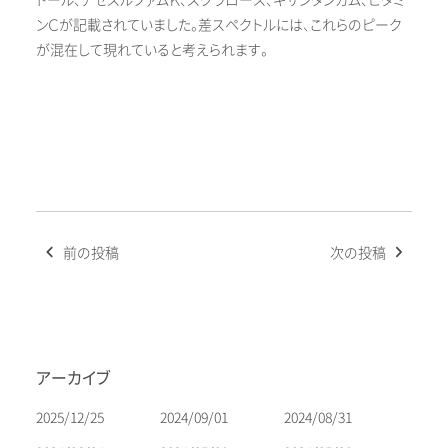
トール、アセスルファムＫ、スクラロース、キサンタンガム、ビタミ
ンＣが記載されていました。差スペクトルには、これらのピーク
が混在して現れていると考えられます。
投
前の投稿
次の投稿
稿
ナ
ビ
ゲ
ー
アーカイブ
シ
ョ
2025/12/25
2024/09/01
2024/08/31
ン