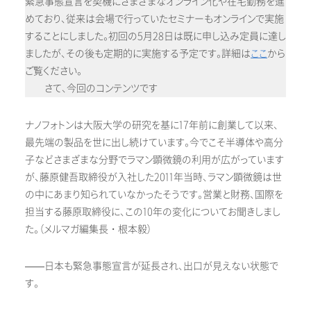
緊急事態宣言を契機にさまざまなオンライン化や在宅勤務を進
めており、従来は会場で行っていたセミナーもオンラインで実施
することにしました。初回の5月28日は既に申し込み定員に達し
ましたが、その後も定期的に実施する予定です。詳細は
ここ
から
ご覧ください。
さて、今回のコンテンツです
ナノフォトンは大阪大学の研究を基に17年前に創業して以来、
最先端の製品を世に出し続けています。今でこそ半導体や高分
子などさまざまな分野でラマン顕微鏡の利用が広がっています
が、藤原健吾取締役が入社した2011年当時、ラマン顕微鏡は世
の中にあまり知られていなかったそうです。営業と財務、国際を
担当する藤原取締役に、この10年の変化についてお聞きしまし
た。（メルマガ編集長・根本毅）
——日本も緊急事態宣言が延長され、出口が見えない状態で
す。