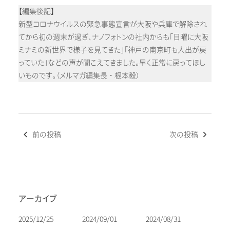
【編集後記】
新型コロナウイルスの緊急事態宣言が大阪や兵庫で解除され
てから初の週末が過ぎ、ナノフォトンの社内からも「日曜に大阪
ミナミの新世界で様子を見てきた」「神戸の南京町も人出が戻
っていた」などの声が聞こえてきました。早く正常に戻ってほし
いものです。（メルマガ編集長・根本毅）
投
前の投稿
次の投稿
稿
ナ
ビ
ゲ
ー
アーカイブ
シ
ョ
2025/12/25
2024/09/01
2024/08/31