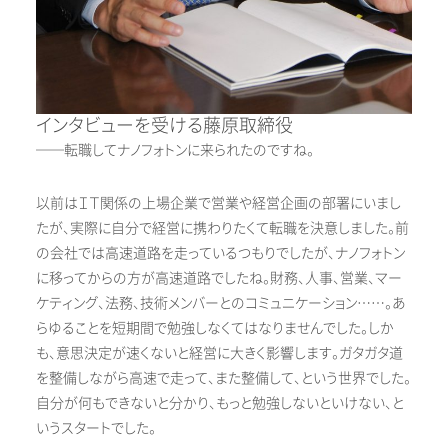
インタビューを受ける藤原取締役
──転職してナノフォトンに来られたのですね。
以前はＩＴ関係の上場企業で営業や経営企画の部署にいまし
たが、実際に自分で経営に携わりたくて転職を決意しました。前
の会社では高速道路を走っているつもりでしたが、ナノフォトン
に移ってからの方が高速道路でしたね。財務、人事、営業、マー
ケティング、法務、技術メンバーとのコミュニケーション……。あ
らゆることを短期間で勉強しなくてはなりませんでした。しか
も、意思決定が速くないと経営に大きく影響します。ガタガタ道
を整備しながら高速で走って、また整備して、という世界でした。
自分が何もできないと分かり、もっと勉強しないといけない、と
いうスタートでした。