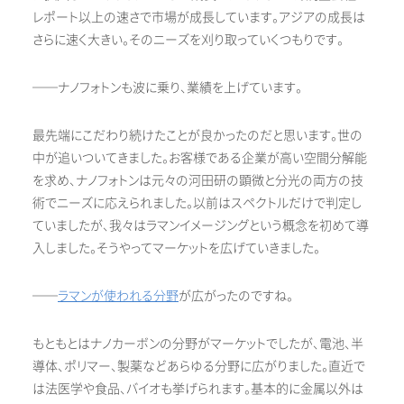
レポート以上の速さで市場が成長しています。アジアの成長は
さらに速く大きい。そのニーズを刈り取っていくつもりです。
──ナノフォトンも波に乗り、業績を上げています。
最先端にこだわり続けたことが良かったのだと思います。世の
中が追いついてきました。お客様である企業が高い空間分解能
を求め、ナノフォトンは元々の河田研の顕微と分光の両方の技
術でニーズに応えられました。以前はスペクトルだけで判定し
ていましたが、我々はラマンイメージングという概念を初めて導
入しました。そうやってマーケットを広げていきました。
──
ラマンが使われる分野
が広がったのですね。
もともとはナノカーボンの分野がマーケットでしたが、電池、半
導体、ポリマー、製薬などあらゆる分野に広がりました。直近で
は法医学や食品、バイオも挙げられます。基本的に金属以外は