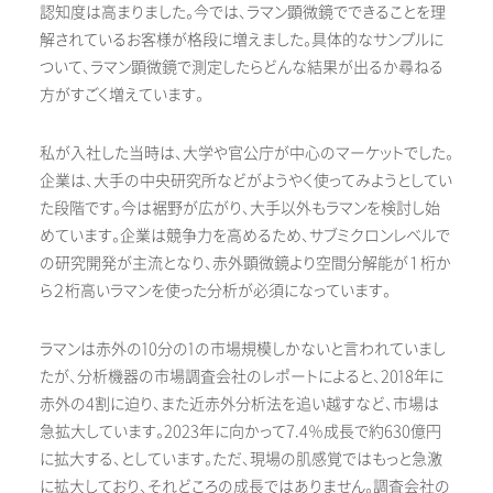
認知度は高まりました。今では、ラマン顕微鏡でできることを理
解されているお客様が格段に増えました。具体的なサンプルに
ついて、ラマン顕微鏡で測定したらどんな結果が出るか尋ねる
方がすごく増えています。
私が入社した当時は、大学や官公庁が中心のマーケットでした。
企業は、大手の中央研究所などがようやく使ってみようとしてい
た段階です。今は裾野が広がり、大手以外もラマンを検討し始
めています。企業は競争力を高めるため、サブミクロンレベルで
の研究開発が主流となり、赤外顕微鏡より空間分解能が１桁か
ら２桁高いラマンを使った分析が必須になっています。
ラマンは赤外の10分の1の市場規模しかないと言われていまし
たが、分析機器の市場調査会社のレポートによると、2018年に
赤外の4割に迫り、また近赤外分析法を追い越すなど、市場は
急拡大しています。2023年に向かって7.4％成長で約630億円
に拡大する、としています。ただ、現場の肌感覚ではもっと急激
に拡大しており、それどころの成長ではありません。調査会社の