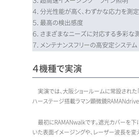
３．超高速イメージング ライン照明
４．分光性能が高く、わずかな応力を測定
５．最高の検出感度
６．さまざまなニーズに対応する多彩な
７．メンテナンスフリーの高安定システム
４機種で実演
実演では、大阪ショールームに常設された「ラン
ハーステージ搭載ラマン顕微鏡RAMANdriv
最初にRAMANwalkです。遮光カバーを
いた表面イメージングや、レーザー波長を変