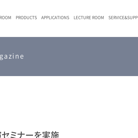
 ROOM
PRODUCTS
APPLICATIONS
LECTURE ROOM
SERVICE&SUP
メールマガジン
RAMANwalk | ランダム走査コンフォーカル・ラマン顕微鏡
二次電池
光学顕微鏡のきほん
国内デモ・サイト
沿革・歴史
F
L
RAMAN顕微鏡オンライン見積もり
LIBcell charge | 充放電in-situラマン測定用セル
ポリマー（高分子）・樹脂
オンラインセミナー
アクセス
gazine
SK-11 | レーザースペックルキラー
食品
Z
特注対応製品
演セミナーを実施