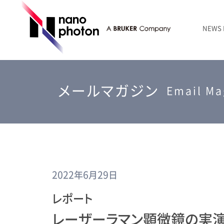
NEWS
ニュース
RAMANtouch | レーザーラマン顕微鏡
シリコン・半導体
ラマン分光法のきほん
国内代理店
創業者のことば
お問い合わせ Contact Form
メールマガジン
RAMANtouch vioLa | 紫外・深紫外ラマン顕微鏡
無機化合物・鉱物
連載企画
会社概要
Email Ma
sumilé | 広帯域 反射型対物レンズ
ライフサイエンス
LensSöck | 小型軽量遮光筒
RAMAN顕微鏡オンライン見積もり
2022年6月29日
レポート
レーザーラマン顕微鏡の実