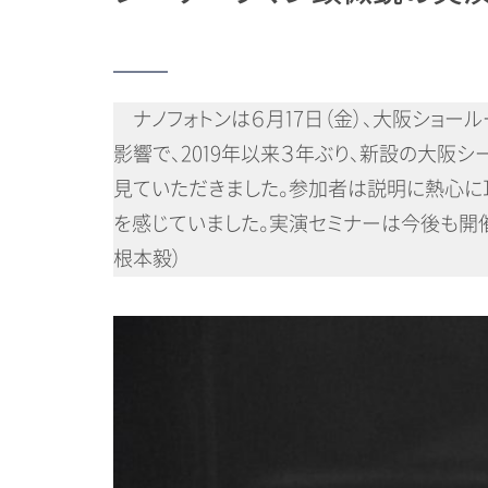
ナノフォトンは６月17日（金）、大阪ショー
影響で、2019年以来３年ぶり、新設の大
見ていただきました。参加者は説明に熱心に
を感じていました。実演セミナーは今後も開
根本毅）