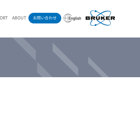
PORT
ABOUT
お問い合わせ
ounder’s Note
RAMANdrive | ウェハーステージ搭載ラマン顕微鏡
ナノカーボン系材料
ラマン分光法テクニック
eadership
採用情報
LIBcell | 不活性雰囲気ラマン測定用密閉容器
医薬品
最新アプリケーション紹介
Pol | Z偏光素子
当社製品による学術論文
導入事例