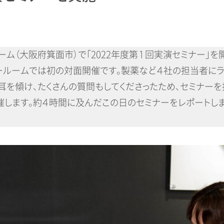
ルーム（大阪府箕面市）で「2022年度第１回実演セミナー」
阪シールームでは初の対面開催です。製薬など４社の担当者に
耳を傾け、たくさんの質問もしてくださったため、セミナーを
催します。約４時間に及んだこの日のセミナーをレポートしま