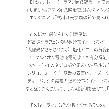
例えば、「レーザーラマン顕微鏡を一言で言
示しました。ラマン顕微鏡を使えば、タンパ
アエンジニアは「試料は光学顕微鏡で見られる
このほか、紹介された測定例は
「超高速グラフェンの層数分布イメージング」
「太陽光にさらされたポリ塩化ビニルの黄変
「リチウムイオン電池充電前後での高分解能
「ペットボトルのネジ口部分周辺の結晶性分
「シリコンカーバイド基盤の表面応力イメージ
「ティーバッグの繊維の配向分布のイメージン
など盛りだくさん。こうした測定例を通じて、
その後、「ラマン分光分析で分かる５つのこと