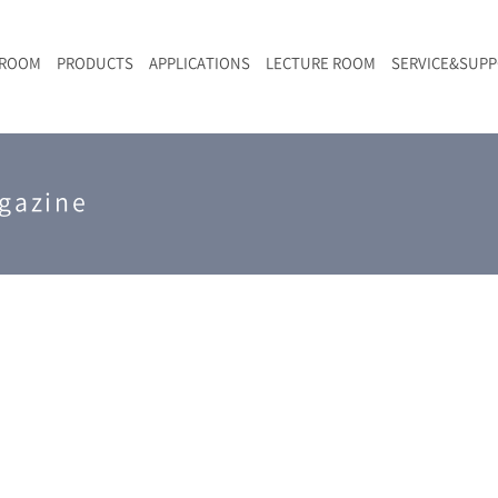
 ROOM
PRODUCTS
APPLICATIONS
LECTURE ROOM
SERVICE&SUP
メールマガジン
RAMANwalk | ランダム走査コンフォーカル・ラマン顕微鏡
二次電池
光学顕微鏡のきほん
国内デモ・サイト
沿革・歴史
F
L
RAMAN顕微鏡オンライン見積もり
LIBcell charge | 充放電in-situラマン測定用セル
ポリマー（高分子）・樹脂
オンラインセミナー
アクセス
gazine
SK-11 | レーザースペックルキラー
食品
Z
特注対応製品