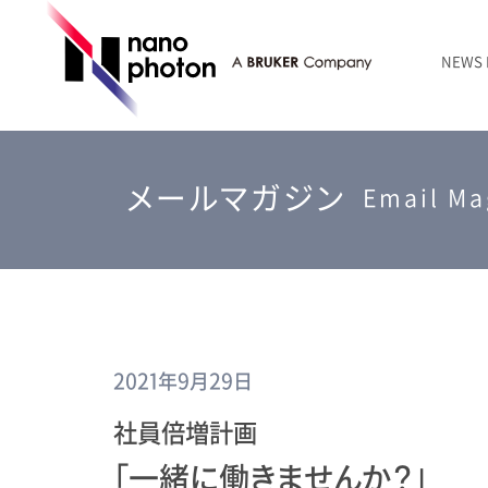
NEWS
ニュース
RAMANtouch | レーザーラマン顕微鏡
シリコン・半導体
ラマン分光法のきほん
国内代理店
創業者のことば
お問い合わせ Contact Form
メールマガジン
RAMANtouch vioLa | 紫外・深紫外ラマン顕微鏡
無機化合物・鉱物
連載企画
会社概要
Email Ma
sumilé | 広帯域 反射型対物レンズ
ライフサイエンス
LensSöck | 小型軽量遮光筒
RAMAN顕微鏡オンライン見積もり
2021年9月29日
社員倍増計画
「一緒に働きませんか？」