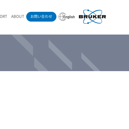
PORT
ABOUT
お問い合わせ
ounder’s Note
RAMANdrive | ウェハーステージ搭載ラマン顕微鏡
ナノカーボン系材料
ラマン分光法テクニック
eadership
採用情報
LIBcell | 不活性雰囲気ラマン測定用密閉容器
医薬品
最新アプリケーション紹介
Pol | Z偏光素子
当社製品による学術論文
導入事例