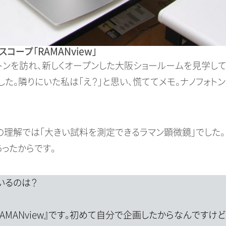
ープ「RAMANview」
ンを訪れ、新しくオープンした大阪ショールームを見学して
しました。隣りにいた私は「え？」と思い、慌ててメモ。ナノフォ
は、私の理解では「大きい試料を測定できるラマン顕微鏡」でし
ったからです。
いるのは？
AMANview』です。初めて自分で企画したからなんです