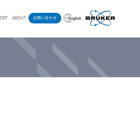
PORT
ABOUT
お問い合わせ
ounder’s Note
RAMANdrive | ウェハーステージ搭載ラマン顕微鏡
ナノカーボン系材料
ラマン分光法テクニック
eadership
採用情報
LIBcell | 不活性雰囲気ラマン測定用密閉容器
医薬品
最新アプリケーション紹介
Pol | Z偏光素子
当社製品による学術論文
導入事例