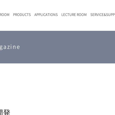
 ROOM
PRODUCTS
APPLICATIONS
LECTURE ROOM
SERVICE&SUP
メールマガジン
RAMANwalk | ランダム走査コンフォーカル・ラマン顕微鏡
二次電池
光学顕微鏡のきほん
国内デモ・サイト
沿革・歴史
F
L
RAMAN顕微鏡オンライン見積もり
LIBcell charge | 充放電in-situラマン測定用セル
ポリマー（高分子）・樹脂
オンラインセミナー
アクセス
gazine
SK-11 | レーザースペックルキラー
食品
Z
特注対応製品
開発