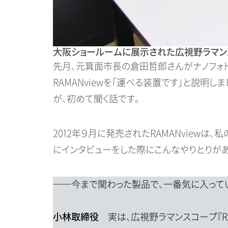
大阪ショールームに展示された広視野ラマンスコ
先月、元箕面市長の倉田哲郎さんがナノフォト
RAMANviewを「運べる装置です」と説明
が、初めて聞く話です。
2012年９月に発売されたRAMANview
にインタビューをした際にこんなやりとりがあ
──今まで関わった製品で、一番気に入って
小林取締役
実は、広視野ラマンスコープ『R