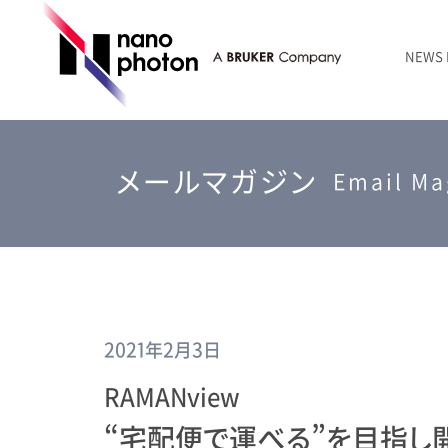
NEWS
ニュース
RAMANtouch | レーザーラマン顕微鏡
シリコン・半導体
ラマン分光法のきほん
国内代理店
創業者のことば
お問い合わせ Contact Form
メールマガジン
RAMANtouch vioLa | 紫外・深紫外ラマン顕微鏡
無機化合物・鉱物
連載企画
会社概要
Email Ma
sumilé | 広帯域 反射型対物レンズ
ライフサイエンス
LensSöck | 小型軽量遮光筒
RAMAN顕微鏡オンライン見積もり
2021年2月3日
RAMANview
“宅配便で運べる”を目指し