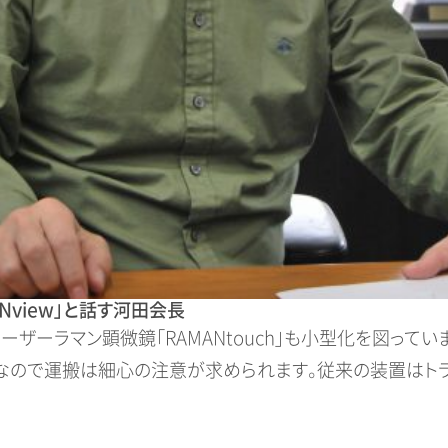
Nview」と話す河田会長
ザーラマン顕微鏡「RAMANtouch」も小型化を図ってい
器なので運搬は細心の注意が求められます。従来の装置はト