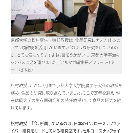
京都大学の松村康生・特任教授は、食品研究にナノフォトンの
ラマン顕微鏡を活用しています。どのような研究をしているの
か、とても気になりますよね。話をうかがいに、京都大学宇治キ
ャンパスに足を運びました。（メルマガ編集長／フリーライタ
ー・根本毅）
松村教授は、昨年3月まで京都大学大学院農学研究科の教授を
務め、食品の研究に取り組んでいました。そこで定年を迎え、現
在は同大学の生存圏研究所の特任教授として食品の研究を続
けています。
松村教授 「今、所属しているのは、日本のセルロースナノファ
イバー研究をリードしている研究室です。セルロースナノファイ