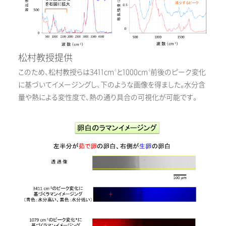
松村教授提供
このため、松村教授らは3411cm
と1000cm
前後のピーク変化
-1
-1
に基づいてイメージングし、下のような画像を得ました。水分含
量や熱による変性度で、熱の通り具合の可視化が可能です。