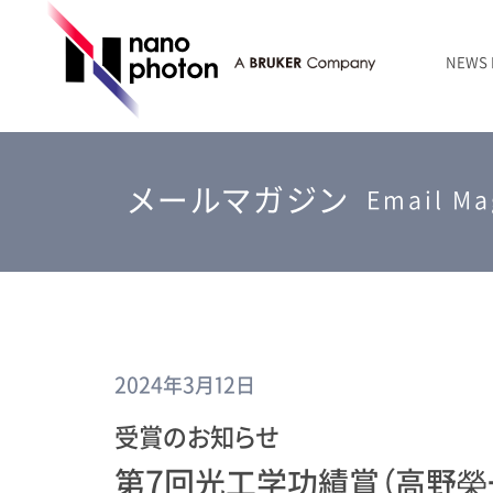
NEWS
ニュース
RAMANtouch | レーザーラマン顕微鏡
シリコン・半導体
ラマン分光法のきほん
国内代理店
創業者のことば
お問い合わせ Contact Form
メールマガジン
RAMANtouch vioLa | 紫外・深紫外ラマン顕微鏡
無機化合物・鉱物
連載企画
会社概要
Email Ma
sumilé | 広帯域 反射型対物レンズ
ライフサイエンス
LensSöck | 小型軽量遮光筒
RAMAN顕微鏡オンライン見積もり
2024年3月12日
受賞のお知らせ
第7回光工学功績賞（高野榮