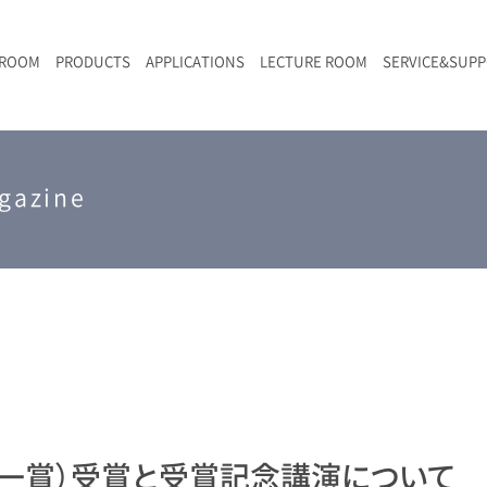
 ROOM
PRODUCTS
APPLICATIONS
LECTURE ROOM
SERVICE&SUP
メールマガジン
RAMANwalk | ランダム走査コンフォーカル・ラマン顕微鏡
二次電池
光学顕微鏡のきほん
国内デモ・サイト
沿革・歴史
F
L
RAMAN顕微鏡オンライン見積もり
LIBcell charge | 充放電in-situラマン測定用セル
ポリマー（高分子）・樹脂
オンラインセミナー
アクセス
gazine
SK-11 | レーザースペックルキラー
食品
Z
特注対応製品
一賞）受賞と受賞記念講演について