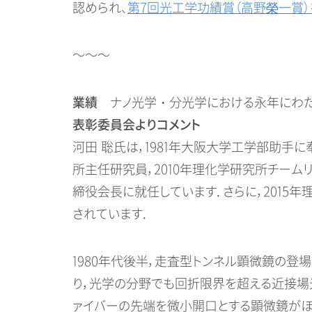
認められ、
第7回光工学功績賞（高野榮一賞
～～～
業績
ナノ光学・分光学における永年にわた
表彰委員会よりコメント
河田 聡氏は，1981年大阪大学工学部助手に
所主任研究員，2010年理化学研究所チームリ
締役会長に就任しています．さらに，2015
されています．
1980年代後半，走査型トンネル顕微鏡の登
り，光学の分野でも回折限界を超える近接場
ァイバーの先端を微小開口とする顕微鏡がほと