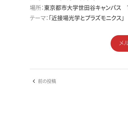
場所：
東京都市大学世田谷キャンパス 1B
テーマ：
「近接場光学とプラズモニクス」
メ
投
前の投稿
稿
ナ
ビ
ゲ
ー
シ
ョ