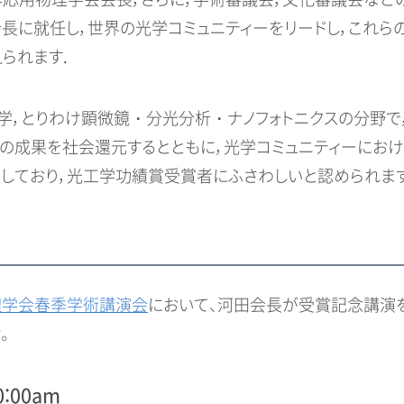
14年応用物理学会会長，さらに，学術審議会，文化審議会など
ca会長に就任し，世界の光学コミュニティーをリードし，これら
られます．
学，とりわけ顕微鏡・分光分析・ナノフォトニクスの分野で
の成果を社会還元するとともに，光学コミュニティーにお
しており，光工学功績賞受賞者にふさわしいと認められます
物理学会春季学術講演会
において、河田会長が受賞記念講演
。
0:00am