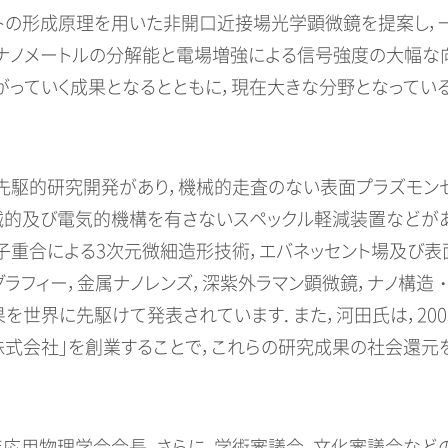
トの形成原理を用いた非開口近接場光学顕微鏡を提案し，
，ナノメートルの分解能と電場増強による信号強度の大幅な
がっていく成果となるとともに，現在大きな分野となってい
先駆的研究開発があり，機械的走査のない表面プラズモンセ
械的及び電気的機構を有さないスペックル軽減装置などが
光子重合による3次元微細造形技術，エバネッセント場及び表
ラフィー，金属ナノレンズ，深紫外ラマン顕微鏡，ナノ構造
を世界に先駆けて発表されています．また，河田氏は，200
株式会社」を創業することで，これらの研究成果の社会還元