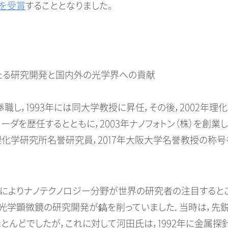
）を受賞
することとなりました。
る研究開発と国内外の光学界への貢献
奉職し，1993年には同大学教授に昇任，その後，2002年理
ーダを歴任するとともに，2003年ナノフォトン（株）を創業
年理化学研究所名誉研究員，2017年大阪大学名誉教授の称
場によりナノテクノロジー分野が世界の研究者の注目すると
光学顕微鏡の研究開発が鎬を削っていました．当時は，先
んどでしたが，これに対して河田氏は，1992年に金属探