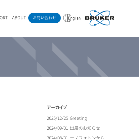
PORT
ABOUT
お問い合わせ
ounder’s Note
RAMANdrive | ウェハーステージ搭載ラマン顕微鏡
ナノカーボン系材料
ラマン分光法テクニック
eadership
採用情報
LIBcell | 不活性雰囲気ラマン測定用密閉容器
医薬品
最新アプリケーション紹介
Pol | Z偏光素子
当社製品による学術論文
導入事例
アーカイブ
2025/12/25
Greeting
2024/09/01
出展のお知らせ
2024/08/31
ナノフォトンから