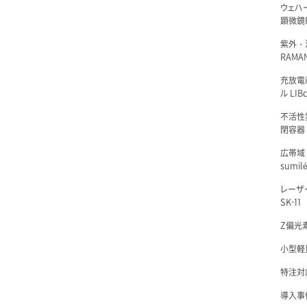
ウェハ
顕微鏡R
紫外・
RAMAN
充放電i
ル LIBc
不活性
閉容器 L
広帯域
sumil
レーザ
SK-11
Z偏光素
小型軽量
特注対
導入事例