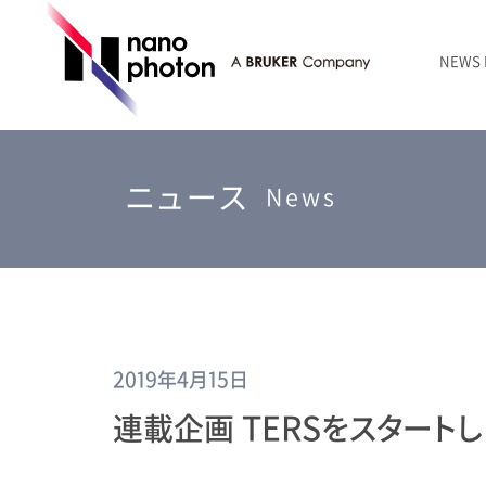
NEWS
ニュース
RAMANtouch | レーザーラマン顕微鏡
シリコン・半導体
ラマン分光法のきほん
国内代理店
創業者のことば
お問い合わせ Contact Form
ニュース
RAMANtouch vioLa | 紫外・深紫外ラマン顕微鏡
無機化合物・鉱物
連載企画
会社概要
News
sumilé | 広帯域 反射型対物レンズ
ライフサイエンス
LensSöck | 小型軽量遮光筒
RAMAN顕微鏡オンライン見積もり
2019年4月15日
連載企画 TERSをスタートし