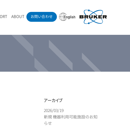
PORT
ABOUT
お問い合わせ
ounder’s Note
RAMANdrive | ウェハーステージ搭載ラマン顕微鏡
ナノカーボン系材料
ラマン分光法テクニック
eadership
採用情報
LIBcell | 不活性雰囲気ラマン測定用密閉容器
医薬品
最新アプリケーション紹介
Pol | Z偏光素子
当社製品による学術論文
導入事例
アーカイブ
2026/03/19
新規 機器利用可能施設のお知
らせ