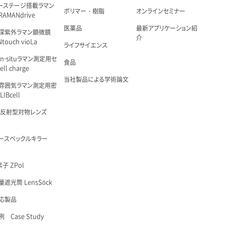
ーステージ搭載ラマン
ポリマー・樹脂
オンラインセミナー
AMANdrive
医薬品
最新アプリケーション紹
深紫外ラマン顕微鏡
介
touch vioLa
ライフサイエンス
n-situラマン測定用セ
食品
ell charge
当社製品による学術論文
雰囲気ラマン測定用密
IBcell
 反射型対物レンズ
é
ースペックルキラー
子 ZPol
遮光筒 LensSöck
応製品
 Case Study