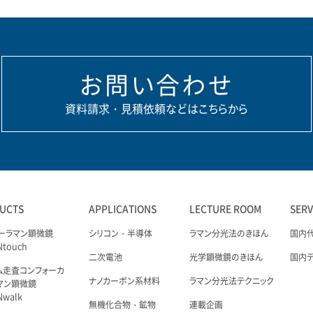
お問い合わせ
資料請求・見積依頼などはこちらから
UCTS
APPLICATIONS
LECTURE ROOM
SER
ーラマン顕微鏡
シリコン・半導体
ラマン分光法のきほん
国内
Ntouch
二次電池
光学顕微鏡のきほん
国内
ム走査コンフォーカ
ナノカーボン系材料
ラマン分光法テクニック
マン顕微鏡
Nwalk
無機化合物・鉱物
連載企画