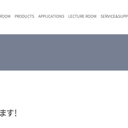
 ROOM
PRODUCTS
APPLICATIONS
LECTURE ROOM
SERVICE&SUP
メールマガジン
RAMANwalk | ランダム走査コンフォーカル・ラマン顕微鏡
二次電池
光学顕微鏡のきほん
国内デモ・サイト
沿革・歴史
F
L
RAMAN顕微鏡オンライン見積もり
LIBcell charge | 充放電in-situラマン測定用セル
ポリマー（高分子）・樹脂
オンラインセミナー
アクセス
SK-11 | レーザースペックルキラー
食品
Z
特注対応製品
ます！