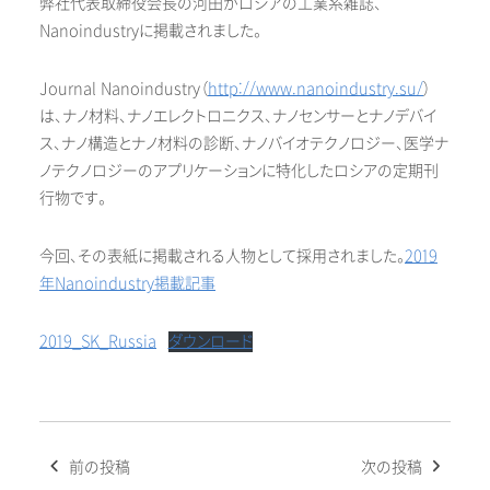
弊社代表取締役会長の河田がロシアの工業系雑誌、
Nanoindustryに掲載されました。
Journal Nanoindustry（
http://www.nanoindustry.su/
）
は、ナノ材料、ナノエレクトロニクス、ナノセンサーとナノデバイ
ス、ナノ構造とナノ材料の診断、ナノバイオテクノロジー、医学ナ
ノテクノロジーのアプリケーションに特化したロシアの定期刊
行物です。
今回、その表紙に掲載される人物として採用されました。
2019
年Nanoindustry掲載記事
2019_SK_Russia
ダウンロード
投
前の投稿
次の投稿
稿