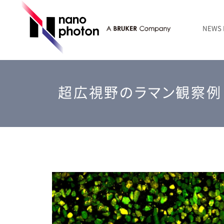
NEWS
ニュース
RAMANtouch | レーザーラマン顕微鏡
シリコン・半導体
ラマン分光法のきほん
国内代理店
創業者のことば
お問い合わせ Contact Form
超広視野のラマン観察例
RAMANtouch vioLa | 紫外・深紫外ラマン顕微鏡
無機化合物・鉱物
連載企画
会社概要
sumilé | 広帯域 反射型対物レンズ
ライフサイエンス
LensSöck | 小型軽量遮光筒
RAMAN顕微鏡オンライン見積もり