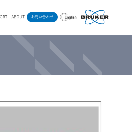
PORT
ABOUT
お問い合わせ
ounder’s Note
RAMANdrive | ウェハーステージ搭載ラマン顕微鏡
ナノカーボン系材料
ラマン分光法テクニック
eadership
採用情報
LIBcell | 不活性雰囲気ラマン測定用密閉容器
医薬品
最新アプリケーション紹介
Pol | Z偏光素子
当社製品による学術論文
導入事例