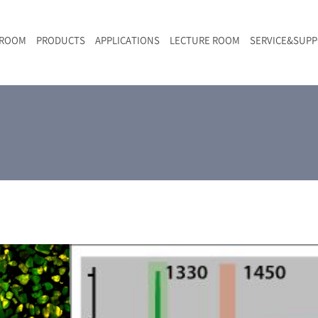
 ROOM
PRODUCTS
APPLICATIONS
LECTURE ROOM
SERVICE&SUP
メールマガジン
RAMANwalk | ランダム走査コンフォーカル・ラマン顕微鏡
二次電池
光学顕微鏡のきほん
国内デモ・サイト
沿革・歴史
F
L
RAMAN顕微鏡オンライン見積もり
LIBcell charge | 充放電in-situラマン測定用セル
ポリマー（高分子）・樹脂
オンラインセミナー
アクセス
SK-11 | レーザースペックルキラー
食品
Z
特注対応製品