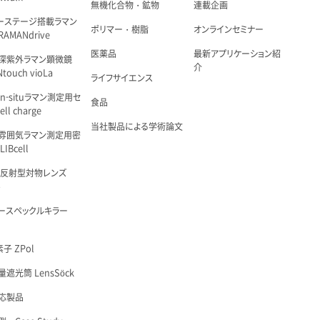
無機化合物・鉱物
連載企画
ーステージ搭載ラマン
ポリマー・樹脂
オンラインセミナー
AMANdrive
医薬品
最新アプリケーション紹
深紫外ラマン顕微鏡
介
touch vioLa
ライフサイエンス
n-situラマン測定用セ
食品
ell charge
当社製品による学術論文
雰囲気ラマン測定用密
IBcell
 反射型対物レンズ
é
ースペックルキラー
子 ZPol
遮光筒 LensSöck
応製品