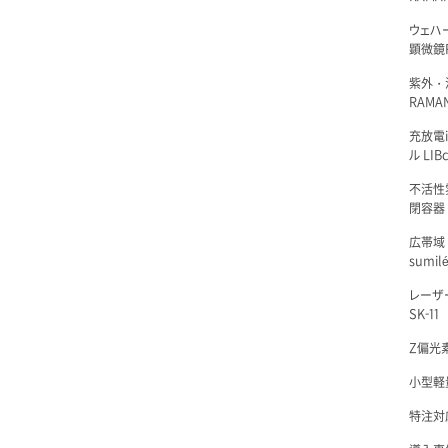
ウェハ
顕微鏡R
紫外・
RAMAN
充放電i
ル LIBc
不活性
閉容器 L
広帯域
sumil
レーザ
SK-11
Z偏光素
小型軽量
特注対