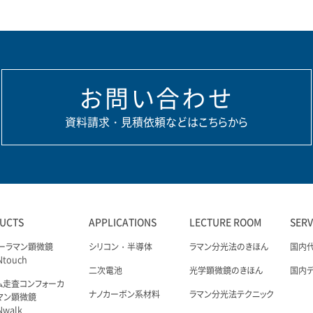
お問い合わせ
資料請求・見積依頼などはこちらから
UCTS
APPLICATIONS
LECTURE ROOM
SER
ーラマン顕微鏡
シリコン・半導体
ラマン分光法のきほん
国内
Ntouch
二次電池
光学顕微鏡のきほん
国内
ム走査コンフォーカ
ナノカーボン系材料
ラマン分光法テクニック
マン顕微鏡
Nwalk