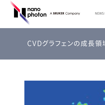
NEWS
ニュース
RAMANtouch | レーザーラマン顕微鏡
シリコン・半導体
ラマン分光法のきほん
国内代理店
創業者のことば
お問い合わせ Contact Form
CVDグラフェンの成長
RAMANtouch vioLa | 紫外・深紫外ラマン顕微鏡
無機化合物・鉱物
連載企画
会社概要
sumilé | 広帯域 反射型対物レンズ
ライフサイエンス
LensSöck | 小型軽量遮光筒
RAMAN顕微鏡オンライン見積もり