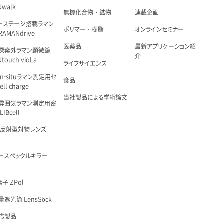
Nwalk
無機化合物・鉱物
連載企画
ーステージ搭載ラマン
ポリマー・樹脂
オンラインセミナー
AMANdrive
医薬品
最新アプリケーション紹
深紫外ラマン顕微鏡
介
touch vioLa
ライフサイエンス
n-situラマン測定用セ
食品
ell charge
当社製品による学術論文
雰囲気ラマン測定用密
IBcell
 反射型対物レンズ
é
ースペックルキラー
子 ZPol
遮光筒 LensSöck
応製品