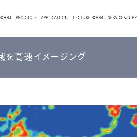
 ROOM
PRODUCTS
APPLICATIONS
LECTURE ROOM
SERVICE&SUP
メールマガジン
RAMANwalk | ランダム走査コンフォーカル・ラマン顕微鏡
二次電池
光学顕微鏡のきほん
国内デモ・サイト
沿革・歴史
F
L
RAMAN顕微鏡オンライン見積もり
領域を高速イメージング
LIBcell charge | 充放電in-situラマン測定用セル
ポリマー（高分子）・樹脂
オンラインセミナー
アクセス
SK-11 | レーザースペックルキラー
食品
Z
特注対応製品