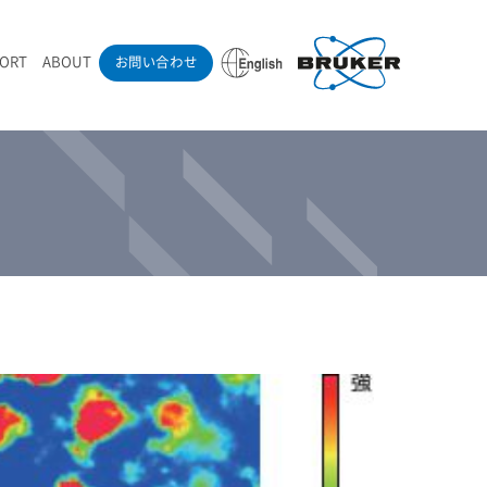
PORT
ABOUT
お問い合わせ
ounder’s Note
RAMANdrive | ウェハーステージ搭載ラマン顕微鏡
ナノカーボン系材料
ラマン分光法テクニック
eadership
採用情報
LIBcell | 不活性雰囲気ラマン測定用密閉容器
医薬品
最新アプリケーション紹介
Pol | Z偏光素子
当社製品による学術論文
導入事例