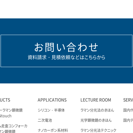
お問い合わせ
資料請求・見積依頼などはこちらから
UCTS
APPLICATIONS
LECTURE ROOM
SER
ーラマン顕微鏡
シリコン・半導体
ラマン分光法のきほん
国内
Ntouch
二次電池
光学顕微鏡のきほん
国内
ム走査コンフォーカ
ナノカーボン系材料
ラマン分光法テクニック
マン顕微鏡