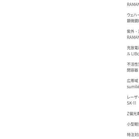
RAMA
ウェハ
顕微鏡R
紫外・
RAMAN
充放電i
ル LIBc
不活性
閉容器 L
広帯域
sumil
レーザ
SK-11
Z偏光素
小型軽量
特注対