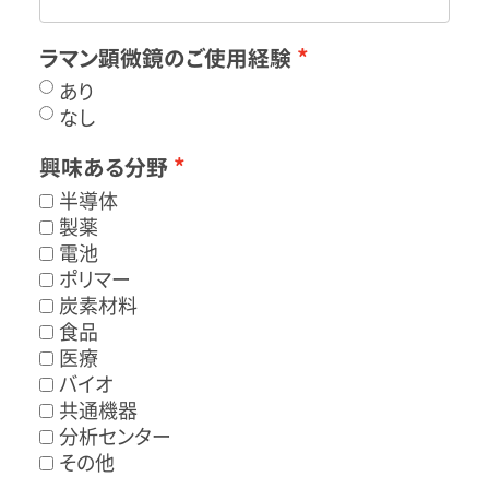
ラマン顕微鏡のご使用経験
あり
なし
興味ある分野
半導体
製薬
電池
ポリマー
炭素材料
食品
医療
バイオ
共通機器
分析センター
その他