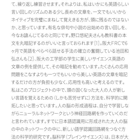
て、繰り返し練習させます。それよりは、私はいかにも英語らしい
言い回しのリズムのある少し長めの文章を、一文でもいいから
ネイティブを完璧にまねして覚えきる方が、頭に残るのではない
か、と思っています。有名な俳句や小説の出始めの言い回しを、
今なお諳んじてるのと同じです。野口悠紀夫さんも教科書の本
文を丸暗記するのがいいと言っておられます［1］。阪大ＦＲＣで6
ヶ月で英語をぺらぺら話せる手法の確立の奮闘している池田和
弘さんも［2］、阪大の工学部の学生に美しいサイエンス英語の
文章の例を提供して、その暗記を勧めています。たくさんの応用
問題をこなすよりも一つでもいいから美しい英語の文章を暗記
するだけの方が負担も少なく、応用性も高いと考えるのです。
私はこのプロジェクトの中で、頭の固くなった大人の人が新し
い言語を覚えるための（しかも苦労せずに）方法を、科学的に開
拓したいと思っています。人の脳の形成過程は、自分で学習しな
がらニューラルネットワークという神経回路網を作っていくのだ
と言われています。すでに日本語認識用に形成された大人の脳
の中のネットワークの中に、新しい語学認識回路網をつなぐ方
法の科学的研究です。脳科学（ブレインサイエンス）は、日本が大