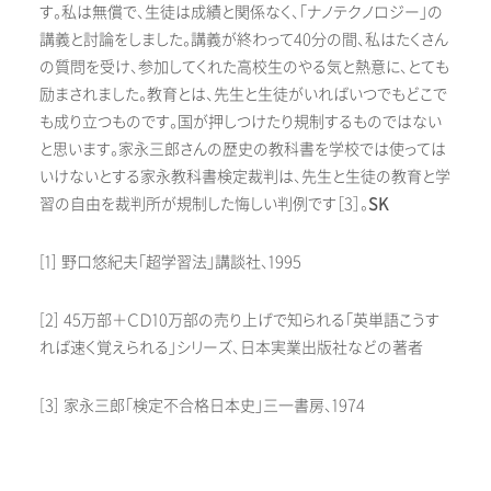
す。私は無償で、生徒は成績と関係なく、「ナノテクノロジー」の
講義と討論をしました。講義が終わって40分の間、私はたくさん
の質問を受け、参加してくれた高校生のやる気と熱意に、とても
励まされました。教育とは、先生と生徒がいればいつでもどこで
も成り立つものです。国が押しつけたり規制するものではない
と思います。家永三郎さんの歴史の教科書を学校では使っては
いけないとする家永教科書検定裁判は、先生と生徒の教育と学
習の自由を裁判所が規制した悔しい判例です［3］。
SK
[1] 野口悠紀夫「超学習法」講談社、1995
[2] 45万部＋ＣＤ10万部の売り上げで知られる「英単語こうす
れば速く覚えられる」シリーズ、日本実業出版社などの著者
[3] 家永三郎「検定不合格日本史」三一書房、1974