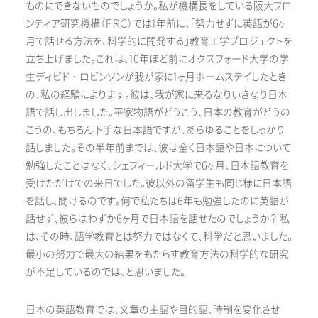
ものにできないものでしょうか。私が機構長をしている阪大フロ
ンティア研究機構（ＦＲＣ）では1年前に、「努力せずに英語が6ヶ
月で話せる方法を、科学的に開発する」教育工学プロジェクトを
立ち上げました。これは、10年ほど前にオクスフォード大学の学
生ディビド・ロビンソンが我が家に1ヶ月ホームステイしたとき
の、私の経験によります。彼は、我が家に来るなりいきなり日本
語で話し出しました。平家物語がどうこう、日本の教育がどうの
こうの、もちろん下手な日本語ですが、あらゆることをしっかり
話しました。その半年前までは、彼は全く日本語や日本について
勉強したことはなく、シェフィールド大学で6ヶ月、日本語教育を
受けただけでの来日でした。彼以外の留学生も同じ様に日本語
を話し、聞けるのです。何で私たちは6年も勉強したのに英語が
話せず、彼らはわずか6ヶ月で日本語を話せたのでしょうか？ 私
は、その時、語学教育とは努力ではなくて、科学だと思いました。
最小の努力で最大の結果をもたらす教育方法の科学的な研究
が不足しているのでは、と思いました。
日本の英語教育では、文章の主語や目的語、時制を変化させ