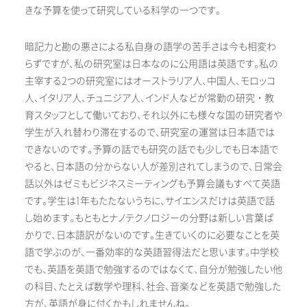
きな予算を使って研究している科学の一つです。
暗記力と勘の悪さによる私自身の語学の苦手さは今も相変わ
らずですが、私の研究室は日本なのに公用語は英語です。私の
主宰する2つの研究室にはオーストラリア人、中国人、モロッコ
人、イタリア人、チュニジア人、インド人などが常勤の研究・教
育スタッフとして働いており、それ以外にも様々な国の研究者や
学生が入れ替わり滞在するので、研究室の運営は日本語では
できないのです。予算の話でも研究の話でも少しでも日本語で
やると、日本語の分からない人が差別されてしまうので、日常会
話以外はゼミもビジネスミーティングも予算会議もすべて英語
です。学生は1年もたたないうちに、サイエンスだけは英語で話
し始めます。もともとナノテクノロジーの分野は新しい言葉ば
かりで、日本語訳がないのです。生きていくのに必要なことを英
語で学ぶのが、一番効率的な英語習得法だと思います。中学校
でも、英語を英語で勉強するのではなくて、自分が勉強したい他
の科目、たとえば数学や理科、社会、音楽などを英語で勉強した
方が、英語が身に付くかもしれませんね。