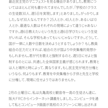
最近民主党のマニフェストを見る機会がありました。教育につ
いてはほとんど何も書かれてませんでしたが、「学校の1クラス
の生徒数30人、週5日を実現します」とありました。がっかりしま
した。なぜ30人なんですか？ 25人とか、40人とか、あるいは10
人とか、最適な人数はそれぞれの現場によって違うじゃあない
ですか。週6日教えたいという先生と週6日学びたいという生徒
がいれば、そんな学校もあってもいいじゃないですか。どうして、
国が一律に人数や日数を決めようとするでしょうか？ もし教員
組合の圧力だとすれば、組合の方が国より中央集権的発想か
もしれません。君が代を歌えと強制するのと、週5日にせよと強
制するのとには、共通した全体国家主義が感じられます。教育と
は人と場所と時によって、異なります。もし民主党が地方分権と
いうなら、何よりもまず、教育を中央集権から子供と先生と学校
に分権して、現場に任せようではありませんか。
2月の土曜日に、私は丸亀高校と観音寺一高の生徒さん達に、
阪大ＦＲＣからインターネット講義をしました。コンピュータを通
して私とコンピュータ画面が高校のスクリーンに映し出されま