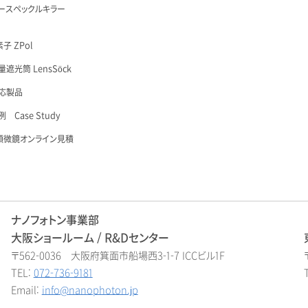
ースペックルキラー
子 ZPol
遮光筒 LensSöck
応製品
 Case Study
顕微鏡オンライン見積
ナノフォトン事業部
大阪ショールーム / R&Dセンター
〒562-0036 大阪府箕面市船場西3-1-7 ICCビル1F
TEL:
072-736-9181
Email:
info@nanophoton.jp