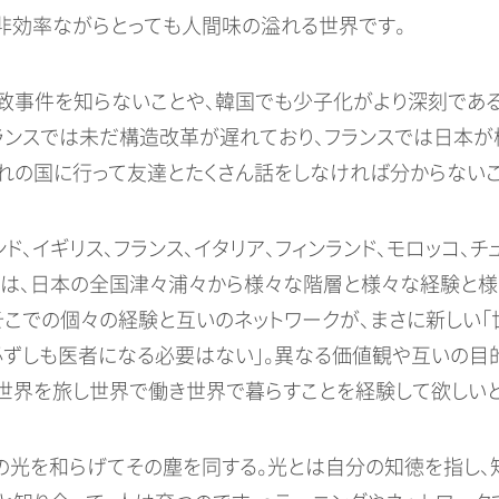
非効率ながらとっても人間味の溢れる世界です。
致事件を知らないことや、韓国でも少子化がより深刻であ
フランスでは未だ構造改革が遅れており、フランスでは日本
ぞれの国に行って友達とたくさん話をしなければ分からないこ
ンド、イギリス、フランス、イタリア、フィンランド、モロッコ
は、日本の全国津々浦々から様々な階層と様々な経験と様
そこでの個々の経験と互いのネットワークが、まさに新しい「
必ずしも医者になる必要はない」。異なる価値観や互いの目的
と世界を旅し世界で働き世界で暮らすことを経験して欲しいと
の光を和らげてその塵を同する。光とは自分の知徳を指し、