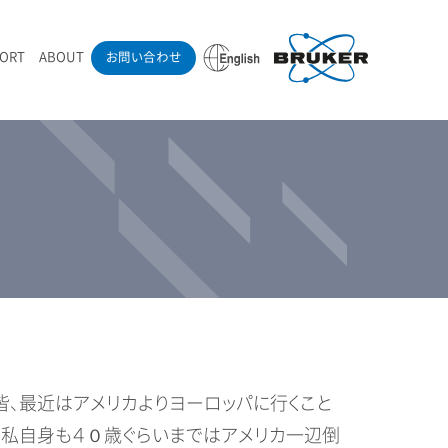
PORT
ABOUT
お問い合わせ
ounder’s Note
RAMANdrive | ウェハーステージ搭載ラマン顕微鏡
ナノカーボン系材料
ラマン分光法テクニック
eadership
採用情報
LIBcell | 不活性雰囲気ラマン測定用密閉容器
医薬品
最新アプリケーション紹介
Pol | Z偏光素子
当社製品による学術論文
導入事例
皆、最近はアメリカよりヨーロッパに行くこと
す。私自身も４０歳ぐらいまではアメリカ一辺倒