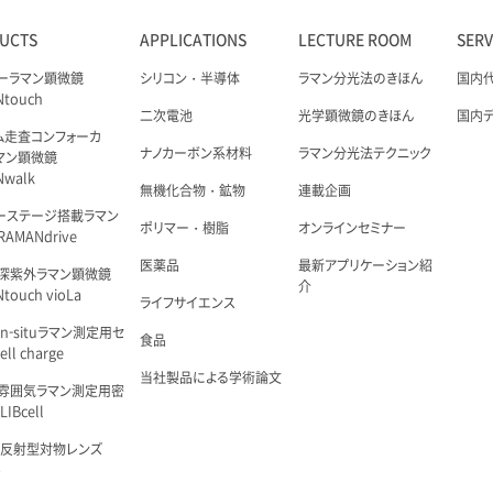
UCTS
APPLICATIONS
LECTURE ROOM
SER
ーラマン顕微鏡
シリコン・半導体
ラマン分光法のきほん
国内
Ntouch
二次電池
光学顕微鏡のきほん
国内
ム走査コンフォーカ
ナノカーボン系材料
ラマン分光法テクニック
マン顕微鏡
Nwalk
無機化合物・鉱物
連載企画
ーステージ搭載ラマン
ポリマー・樹脂
オンラインセミナー
AMANdrive
医薬品
最新アプリケーション紹
深紫外ラマン顕微鏡
介
touch vioLa
ライフサイエンス
n-situラマン測定用セ
食品
ell charge
当社製品による学術論文
雰囲気ラマン測定用密
IBcell
 反射型対物レンズ
é