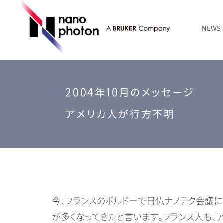
NEWS
ニュース
RAMANtouch | レーザーラマン顕微鏡
シリコン・半導体
ラマン分光法のきほん
国内代理店
創業者のことば
お問い合わせ Contact Form
RAMANtouch vioLa | 紫外・深紫外ラマン顕微鏡
無機化合物・鉱物
連載企画
会社概要
2004年10月のメッセージ
sumilé | 広帯域 反射型対物レンズ
ライフサイエンス
アメリカ人が行方不明
LensSöck | 小型軽量遮光筒
RAMAN顕微鏡オンライン見積もり
今、フランスのボルドーで日仏ナノテク会議に
が多くなってきたと言います。フランス人も、