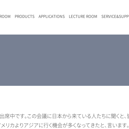
 ROOM
PRODUCTS
APPLICATIONS
LECTURE ROOM
SERVICE&SUP
メールマガジン
RAMANwalk | ランダム走査コンフォーカル・ラマン顕微鏡
二次電池
光学顕微鏡のきほん
国内デモ・サイト
沿革・歴史
F
L
RAMAN顕微鏡オンライン見積もり
LIBcell charge | 充放電in-situラマン測定用セル
ポリマー（高分子）・樹脂
オンラインセミナー
アクセス
SK-11 | レーザースペックルキラー
食品
Z
特注対応製品
出席中です。この会議に日本から来ている人たちに聞くと、
アメリカよりアジアに行く機会が多くなってきたと、言いま