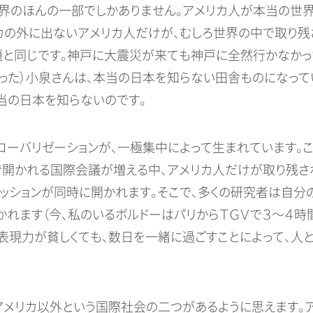
世界のほんの一部でしかありません。アメリカ人が本当の世界
カの外に出ないアメリカ人だけが、むしろ世界の中で取り残
題と同じです。神戸に大震災が来ても神戸に全然行かなかっ
った）小泉さんは、本当の日本を知らない田舎ものになって
当の日本を知らないのです。
ローバリゼーションが、一極集中によって生まれています。こ
で開かれる国際会議が増える中、アメリカ人だけが取り残さ
ッションが同時に開かれます。そこで、多くの研究者は自分
れます（今、私のいるボルドーはパリからＴＧＶで３～４時
表現力が貧しくても、数日を一緒に過ごすことによって、人
アメリカ以外という国際社会の二つがあるように思えます。