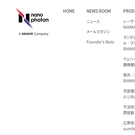
HOME
NEWS ROOM
PROD
ニュース
レーザ
RAMA
メールマガジン
ランダ
Founder’s Note
ル・ラ
RAMA
ウェハ
顕微鏡R
紫外・
RAMAN
充放電i
ル LIBc
不活性
閉容器 L
広帯域
sumil