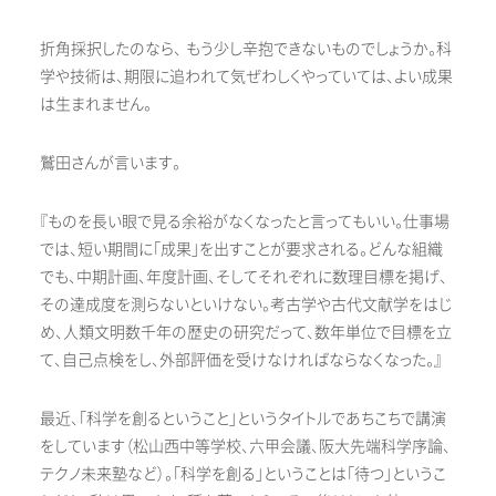
折角採択したのなら、 もう少し辛抱できないものでしょうか。科
学や技術は、期限に追われて気ぜわしくやっていては、よい成果
は生まれません。
鷲田さんが言います。
『ものを長い眼で見る余裕がなくなったと言ってもいい。仕事場
では、短い期間に「成果」を出すことが要求される。どんな組織
でも、中期計画、年度計画、そしてそれぞれに数理目標を掲げ、
その達成度を測らないといけない。考古学や古代文献学をはじ
め、人類文明数千年の歴史の研究だって、数年単位で目標を立
て、自己点検をし、外部評価を受けなければならなくなった。』
最近、「科学を創るということ」というタイトルであちこちで講演
をしています（松山西中等学校、六甲会議、阪大先端科学序論、
テクノ未来塾など）。「科学を創る」ということは「待つ」というこ