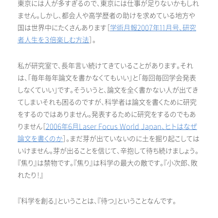
東京には人が多すぎるので、東京には仕事が足りないかもしれ
ません。しかし、都会人や高学歴者の助けを求めている地方や
国は世界中にたくさんあります［
学術月報2007年11月号、研究
者人生を３倍楽しむ方法
］。
私が研究室で、長年言い続けてきていることがあります。それ
は、「毎年毎年論文を書かなくてもいい」と「毎回毎回学会発表
しなくていい」です。そういうと、論文を全く書かない人が出てき
てしまいそれも困るのですが、科学者は論文を書くために研究
をするのではありません。発表するために研究をするのでもあ
りません［
2006年6月
Laser Focus World Japan、ヒトはなぜ
論文を書くのか
］。まだ芽が出ていないのに土を掘り起こしては
いけません。芽が出ることを信じて、辛抱して待ち続けましょう。
『焦り』は禁物です。『焦り』は科学の最大の敵です。『小次郎、敗
れたり！』
『科学を創る』ということは、『待つ』ということなんです。