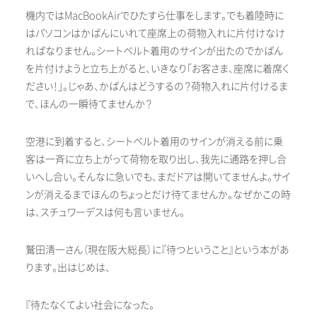
機内ではMacBookAirでひたすら仕事をします。でも着陸時に
はパソコンはかばんにいれて座席上の荷物入れに片付けなけ
ればなりません。シートベルト着用のサインが出たのでかばん
を片付けようと立ち上がると、いきなり「お客さま、座席に着席く
ださい！」。じゃあ、かばんはどうするの？荷物入れに片付けるま
で、ほんの一瞬待てませんか？
空港に到着すると、シートベルト着用のサインが消える前に乗
客は一斉に立ち上がって荷物を取り出し、我先に通路を押し合
いへし合い。そんなに急いでも、まだドアは開いてませんよ。サイ
ンが消えるまでほんのちょっとだけ待てませんか。なぜかこの時
は、スチュワーデスは何も言いません。
鷲田清一さん（現在阪大総長）に『待つということ』という本があ
ります。出はじめは、
『待たなくてよい社会になった。