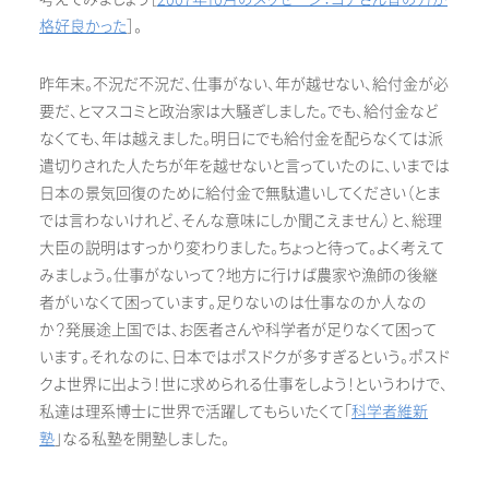
格好良かった
］。
昨年末。不況だ不況だ、仕事がない、年が越せない、給付金が必
要だ、とマスコミと政治家は大騒ぎしました。でも、給付金など
なくても、年は越えました。明日にでも給付金を配らなくては派
遣切りされた人たちが年を越せないと言っていたのに、いまでは
日本の景気回復のために給付金で無駄遣いしてください（とま
では言わないけれど、そんな意味にしか聞こえません）と、総理
大臣の説明はすっかり変わりました。ちょっと待って。よく考えて
みましょう。仕事がないって？地方に行けば農家や漁師の後継
者がいなくて困っています。足りないのは仕事なのか人なの
か？発展途上国では、お医者さんや科学者が足りなくて困って
います。それなのに、日本ではポスドクが多すぎるという。ポスド
クよ世界に出よう！世に求められる仕事をしよう！というわけで、
私達は理系博士に世界で活躍してもらいたくて「
科学者維新
塾
」なる私塾を開塾しました。