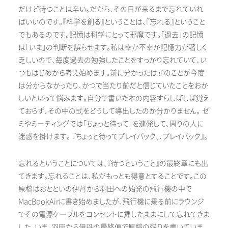
だけど待つことは辛い。だから、その日が来るまで忘れていれ
ばいいのです。『科学を創る』ということは、『忘れる』ということ
でもあるのです。記憶は科学にとって邪魔です。「過去」の記憶
は「いま」の判断を誤らせます。私は幸か不幸か記憶力が著しく
乏しいので、毎度過去の勉強したことをすっかり忘れていて、い
つもはじめから考え始めます。前に分かったはずのことが今度
は分からなかったり、かつで当たり前だと信じていたことをおか
しいといって悩みます。自分で書いた本の内容すらしばしば覚え
ておらず、その中の式をどうして導出したのか分かりません。 ゼ
ミやミーティングでは「ちょっと待って」を連発して、周りの人に
迷惑を掛けます。 『ちょっと待ってプレイバック、、プレイバック』。
忘れるということについては、『待つということ』の最終章にも出
てきます。忘れることは、私がもっとも得意とすることです。この
原稿はおとといの伊丹から羽田への始発の飛行機の中で
MacBookAirに書き始めましたが、飛行機に乗る前にラウンジ
でその電源ケーブルをコンセントに挿したままにして忘れてきま
した。いま、羽田から伊丹の最終便で原稿の残りを書いていま