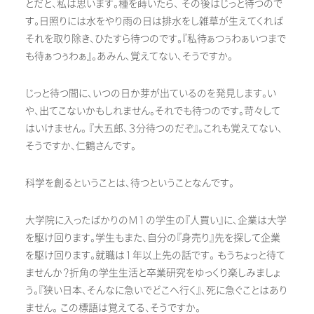
とだと、私は思います。種を蒔いたら、 その後はじっと待つので
す。日照りには水をやり雨の日は排水をし雑草が生えてくれば
それを取り除き、ひたすら待つのです。『私待ぁつぅわぁいつまで
も待ぁつぅわぁ』。あみん、覚えてない、そうですか。
じっと待つ間に、いつの日か芽が出ているのを発見します。い
や、出てこないかもしれません。それでも待つのです。苛々して
はいけません。 『大五郎、３分待つのだぞ』。これも覚えてない、
そうですか、仁鶴さんです。
科学を創るということは、待つということなんです。
大学院に入ったばかりのＭ１の学生の『人買い』に、企業は大学
を駆け回ります。学生もまた、自分の『身売り』先を探して企業
を駆け回ります。就職は１年以上先の話です。 もうちょっと待て
ませんか？折角の学生生活と卒業研究をゆっくり楽しみましょ
う。『狭い日本、そんなに急いでどこへ行く』、死に急ぐことはあり
ません。 この標語は覚えてる、そうですか。