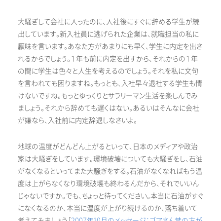
大騒ぎして会社に入ったのに、入社後にすぐに辞める学生が続
出しています。新入社員に逃げられた企業は、就職担当の私に
厭味を言います。あなた方があまりにも早く、学生に内定を出さ
れるからでしょう。１年も前に内定を出すから、それからの１年
の間に学生は色々と人生を考えるのでしょう。それを私に文句
を言われても困りますね。もっとも、入社早々退社する学生も情
けないですね。もっとゆっくりとサラリーマン生活を楽しんでみ
ましょう。それから辞めても遅くはない。あるいはそんなに会社
が嫌なら、入社前に内定辞退しなさいよ。
地球の温度がどんどん上がるといって、日本のメディアや政治
家は大騒ぎをしています。環境破壊についても大騒ぎをし、石油
がなくなるといってまた大騒ぎをする。石油がなくなればもう温
度は上がらなくなり環境破壊も終わるんだから、それでいいん
じゃないですか。でも、ちょっと待ってください。本当に石油がすぐ
になくなるのか、本当に温度が上がり続けるのか、落ち着いて
考えてみましょう［
2007年10月のメッセージ：ゴアさん昔の方が