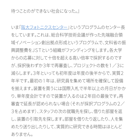
待つことのができない社会になった。』
いま「
阪大フォトニクスセンター
」というプログラムのセンター長
をしています。これは、総合科学技術会議が作った先端融合領
域イノベーション創出拠点形成というプログラムで、文科省の振
興調整費をＪＳＴという組織がファンディングをします。各大学
からの応募に対して十倍を超える高い倍率で採択するのです
が、採択後わずか３年で再審査し、プロジェクトの数を１／３に
減らします。３年といっても初年度は年度の後半からで、実質２
年半です。最初の１年は、研究員を集めて場所を確保して設備
を揃えます。装置を買うには国際入札で半年以上の月日がかか
り、単年度会計ですので装置が入るのは２年目の最後です。再
審査で延長が認められない場合（それが採択プログラムの２／
３を占めます）、スタッフの次の就職先を探し、借りた部屋を返
し、装置の引取先を探します。部屋を借りたり返したり、人を集
めたり送り出したりして、実質的に研究できる時間はほとんど
ありません。