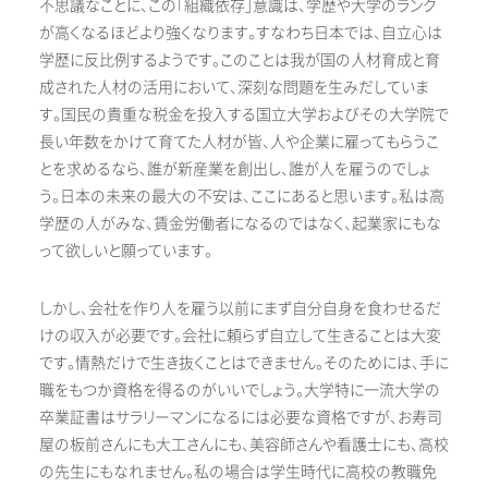
不思議なことに、この「組織依存」意識は、学歴や大学のランク
が高くなるほどより強くなります。すなわち日本では、自立心は
学歴に反比例するようです。このことは我が国の人材育成と育
成された人材の活用において、深刻な問題を生みだしていま
す。国民の貴重な税金を投入する国立大学およびその大学院で
長い年数をかけて育てた人材が皆、人や企業に雇ってもらうこ
とを求めるなら、誰が新産業を創出し、誰が人を雇うのでしょ
う。日本の未来の最大の不安は、ここにあると思います。私は高
学歴の人がみな、賃金労働者になるのではなく、起業家にもな
って欲しいと願っています。
しかし、会社を作り人を雇う以前にまず自分自身を食わせるだ
けの収入が必要です。会社に頼らず自立して生きることは大変
です。情熱だけで生き抜くことはできません。そのためには、手に
職をもつか資格を得るのがいいでしょう。大学特に一流大学の
卒業証書はサラリーマンになるには必要な資格ですが、お寿司
屋の板前さんにも大工さんにも、美容師さんや看護士にも、高校
の先生にもなれません。私の場合は学生時代に高校の教職免