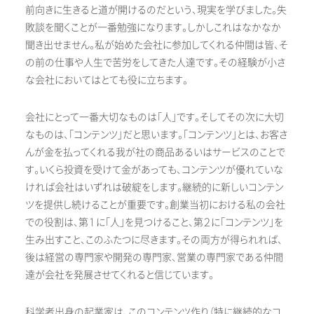
前向きに生きると道が開けるのだという、現実を学びました。失
敗談を聞くことが一番勉強になります。しかしこれはなかなか
聞き出せません。私が始めた会社に参加してくれる仲間は皆、そ
の前の仕事や人生で苦労をしてきた人達です。その経験が小さ
な会社においてはとても役に立ちます。
会社にとって一番大切なものは「人」です。そしてその次に大切
なものは、「コンテンツ」だと思います。「コンテンツ」とは、お客さ
んが金を払ってくれる我が社の商品あるいはサービスのことで
す。いくら投資を受けて金があっても、コンテンツが優れていな
ければ会社はいずれは破綻をします。継続的に新しいコンテン
ツを提供し続けることが重要です。創業当初における私の会社
での役割は、第１に「人」を見つけること、第２に「コンテンツ」を
生み出すこと、このふたつに尽きます。その両方が得られれば、
後は経営の専門家や開発の専門家、営業の専門家である仲間
達が会社を発展させてくれると信じています。
科学者出身の起業家は、このコンテンツ作り（特に継続的なコ