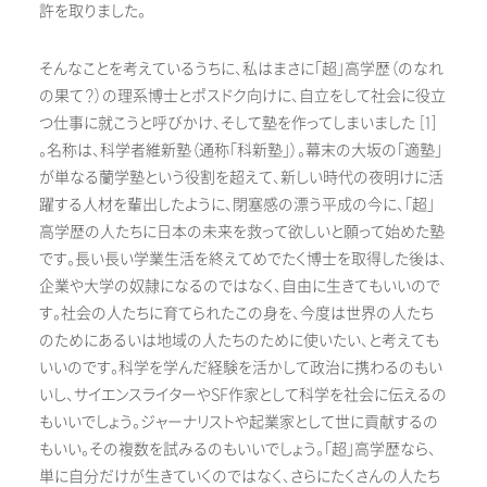
許を取りました。
そんなことを考えているうちに、私はまさに「超」高学歴（のなれ
の果て？）の理系博士とポスドク向けに、自立をして社会に役立
つ仕事に就こうと呼びかけ、そして塾を作ってしまいました [1]
。名称は、科学者維新塾（通称「科新塾」）。幕末の大坂の「適塾」
が単なる蘭学塾という役割を超えて、新しい時代の夜明けに活
躍する人材を輩出したように、閉塞感の漂う平成の今に、「超」
高学歴の人たちに日本の未来を救って欲しいと願って始めた塾
です。長い長い学業生活を終えてめでたく博士を取得した後は、
企業や大学の奴隷になるのではなく、自由に生きてもいいので
す。社会の人たちに育てられたこの身を、今度は世界の人たち
のためにあるいは地域の人たちのために使いたい、と考えても
いいのです。科学を学んだ経験を活かして政治に携わるのもい
いし、サイエンスライターやSF作家として科学を社会に伝えるの
もいいでしょう。ジャーナリストや起業家として世に貢献するの
もいい。その複数を試みるのもいいでしょう。「超」高学歴なら、
単に自分だけが生きていくのではなく、さらにたくさんの人たち