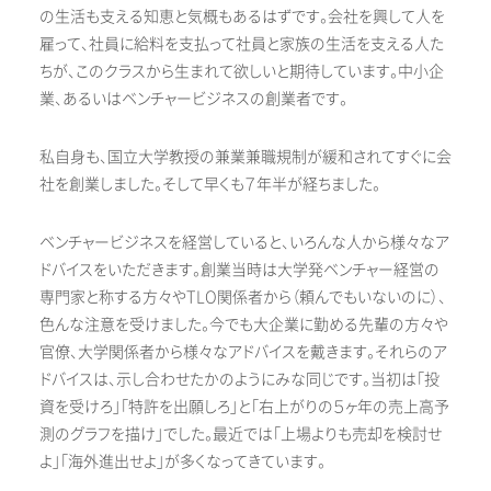
の生活も支える知恵と気概もあるはずです。会社を興して人を
雇って、社員に給料を支払って社員と家族の生活を支える人た
ちが、このクラスから生まれて欲しいと期待しています。中小企
業、あるいはベンチャービジネスの創業者です。
私自身も、国立大学教授の兼業兼職規制が緩和されてすぐに会
社を創業しました。そして早くも７年半が経ちました。
ベンチャービジネスを経営していると、いろんな人から様々なア
ドバイスをいただきます。創業当時は大学発ベンチャー経営の
専門家と称する方々やTLO関係者から（頼んでもいないのに）、
色んな注意を受けました。今でも大企業に勤める先輩の方々や
官僚、大学関係者から様々なアドバイスを戴きます。それらのア
ドバイスは、示し合わせたかのようにみな同じです。当初は「投
資を受けろ」「特許を出願しろ」と「右上がりの５ヶ年の売上高予
測のグラフを描け」でした。最近では「上場よりも売却を検討せ
よ」「海外進出せよ」が多くなってきています。