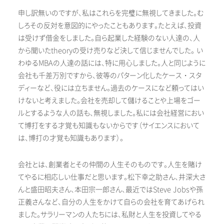
申し訳無いのですが、私はこれらを完璧に無視してきました。む
しろその反対を意図的にやったこともあります。たとえば、投資
は受けず借金をしました。自ら起業した経験のない人達の、人
から聞いたtheoryの受け売りなど決して信じませんでした。 い
わゆるMBAの人達の話には、特に用心しました。人と同じように
会社も千差万別ですから、彼等のパターン化したケース・スタ
ディーなど、役には立ちません。過去のケースになど頼ってはい
けないと考えました。会社を売却して儲けることや上場をゴー
ルとするような人の話も、無視しました。私には会社経営におい
て博打をする才覚も知識もないからです（サイエンスにおいて
は、博打の才覚も知識もあります）。
会社とは、創業者とその仲間の人生そのものです。人生を賭け
てやるに相応しい仕事だと思います。松下幸之助さん、井深大さ
んと盛田昭夫さん、本田宗一郎さん、最近ではSteve Jobsや孫
正義さんなど、自分の人生をかけて自らの会社を育てあげられ
ました。サラリーマンの人たちには、私財と人生を投資してやる