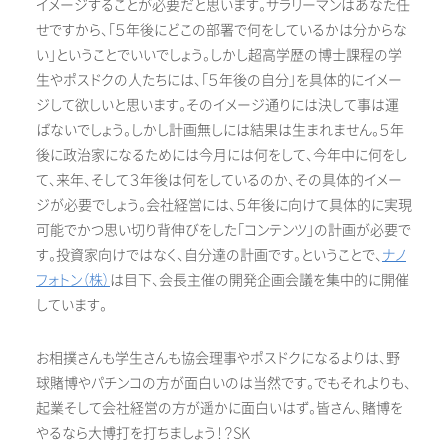
イメージすることが必要だと思います。サラリーマンはあなた任
せですから、「５年後にどこの部署で何をしているかは分からな
い」ということでいいでしょう。しかし超高学歴の博士課程の学
生やポスドクの人たちには、「５年後の自分」を具体的にイメー
ジして欲しいと思います。そのイメージ通りには決して事は運
ばないでしょう。しかし計画無しには結果は生まれません。５年
後に政治家になるためには今月には何をして、今年中に何をし
て、来年、そして３年後は何をしているのか、その具体的イメー
ジが必要でしょう。会社経営には、５年後に向けて具体的に実現
可能でかつ思い切り背伸びをした「コンテンツ」の計画が必要で
す。投資家向けではなく、自分達の計画です。ということで、
ナノ
フォトン（株）
は目下、会長主催の開発企画会議を集中的に開催
しています。
お相撲さんも学生さんも協会理事やポスドクになるよりは、野
球賭博やパチンコの方が面白いのは当然です。でもそれよりも、
起業そして会社経営の方が遥かに面白いはず。皆さん、賭博を
やるなら大博打を打ちましょう！？
SK