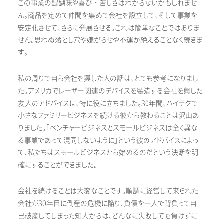
この事業の醍醐味や喜び・苦しさはわからないかもしれませ
ん。商品を定めて仲間を集めて会社を設立して、そして事業を
安定化させて、さらに発展させる。これは簡単なことではありま
せん。思わぬ落とし穴や嫌がらせや不運が絶えることなく続きま
す。
私の周りで自ら会社を興した人の話は、とても参考になりまし
た。アメリカでレーザー関連のデバイスを製造する会社を興した
友人のアドバイスは、特に役に立ちました。30年間、ハイテクで
小さなファミリービジネスを続ける彼から教わることは沢山あ
りました。「ベンチャービジネスとスモールビジネスは全く異な
る事業であって混同しないように」という彼のアドバイスによっ
て、私たちはスモールビジネスから始めるのだという決断を明
確にすることができました。
会社を続けることは大変なことです。順調に経営して来られた
会社が30年目に倒産の危機に陥り、負債を一人で背負って自
己破産してしまった知人からは、どんなに失敗しても負けずに