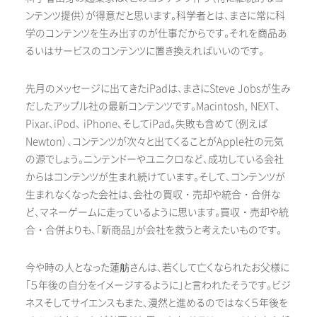
ンテンツ提供）が得意だと思います。科学者とは、まさに常に科
学のコンテンツを生み出すのが仕事だからです。それを商品あ
るいはサービスのコンテンツに置き換えればいいのです。
先月のメッセージに出てきたiPadは、まさにSteve Jobsが生み
だしたアップル社の最新コンテンツです。Macintosh, NEXT、
Pixar、iPod、 iPhone、そしてiPad。失敗も含めて（例えば
Newton）、コンテンツが次々と出てくることがApple社の元気
の源でしょう。ニンテンドーやユニクロなど、成功している会社
からはコンテンツが生まれ続けています。そして、コンテンツが
生まれなくなった会社は、会社の買収・売却や統合・合併な
ど、マネーゲームに走っているように思います。買収・売却や統
合・合併よりも、「新商品」が会社を救うと考えたいものです。
今や時の人となった蓮舫さんは、若くして亡くなられたお父様に
「５年後の自分をイメージするように」と言われたそうです。ビジ
ネスそしてサイエンスもまた、漫然と進めるのではなく５年後を