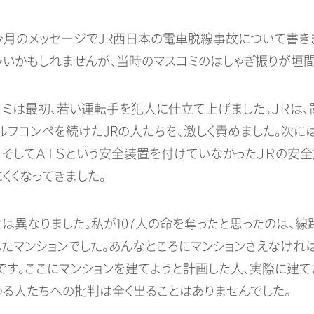
の今月のメッセージでJR西日本の電車脱線事故について書き
多いかもしれませんが、当時のマスコミのはしゃぎ振りが垣間
スコミは最初、若い運転手を犯人に仕立て上げました。ＪＲは、
フコンペを続けたJRの人たちを、激しく責めました。次に
、そしてＡＴＳという安全装置を付けていなかったＪＲの安全
くくなってきました。
とは異なりました。私が107人の命を奪ったと思ったのは、
たマンションでした。あんなところにマンションさえなければ
です。ここにマンションを建てようと計画した人、実際に建て
わる人たちへの批判は全く出ることはありませんでした。