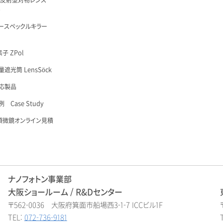
 反射型対物レンズ
é
ースペックルキラー
子 ZPol
遮光筒 LensSöck
応製品
 Case Study
顕微鏡オンライン見積
ナノフォトン事業部
大阪ショールーム / R&Dセンター
〒562-0036 大阪府箕面市船場西3-1-7 ICCビル1F
TEL:
072-736-9181