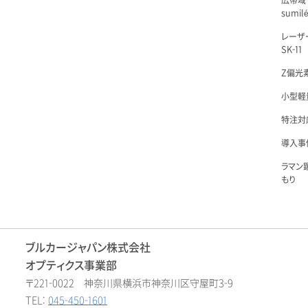
広帯域
sumil
レーザ
SK-11
Z偏光素
小型軽量
特注対
導入事例
ラマン
もり
ブルカージャパン株式会社
オプティクス事業部
〒221-0022 神奈川県横浜市神奈川区守屋町3-9
TEL:
045-450-1601