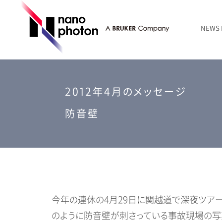
NEWS
ニュース
RAMANtouch | レーザーラマン顕微鏡
シリコン・半導体
ラマン分光法のきほん
国内代理店
創業者のことば
お問い合わせ Contact Form
RAMANtouch vioLa | 紫外・深紫外ラマン顕微鏡
無機化合物・鉱物
連載企画
会社概要
2012年4月のメッセージ
sumilé | 広帯域 反射型対物レンズ
ライフサイエンス
防音壁
LensSöck | 小型軽量遮光筒
RAMAN顕微鏡オンライン見積もり
今年の連休の4月29日に関越道で深夜ツア
のように防音壁が刺さっている事故現場の写