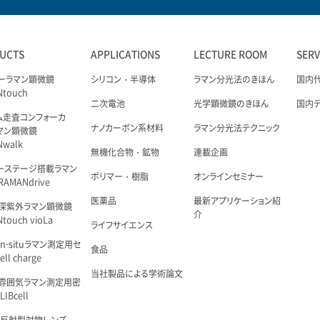
UCTS
APPLICATIONS
LECTURE ROOM
SER
ーラマン顕微鏡
シリコン・半導体
ラマン分光法のきほん
国内
Ntouch
二次電池
光学顕微鏡のきほん
国内
ム走査コンフォーカ
ナノカーボン系材料
ラマン分光法テクニック
マン顕微鏡
Nwalk
無機化合物・鉱物
連載企画
ーステージ搭載ラマン
ポリマー・樹脂
オンラインセミナー
AMANdrive
医薬品
最新アプリケーション紹
深紫外ラマン顕微鏡
介
touch vioLa
ライフサイエンス
n-situラマン測定用セ
食品
ell charge
当社製品による学術論文
雰囲気ラマン測定用密
IBcell