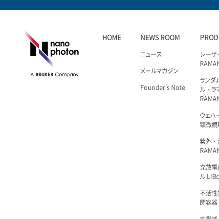
HOME
NEWS ROOM
PROD
ニュース
レーザ
RAMA
メールマガジン
ランダ
Founder’s Note
ル・ラ
RAMA
ウェハ
顕微鏡R
紫外・
RAMAN
充放電i
ル LIBc
不活性
閉容器 L