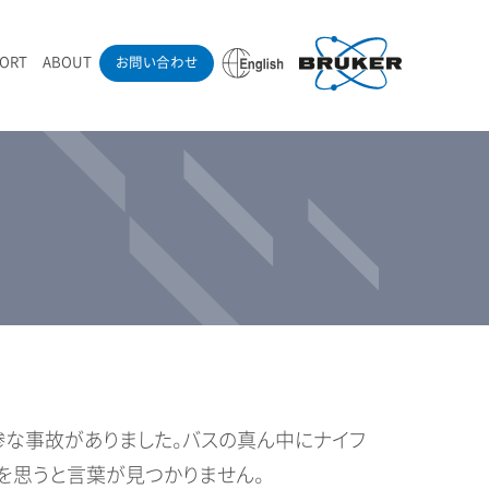
PORT
ABOUT
お問い合わせ
ounder’s Note
RAMANdrive | ウェハーステージ搭載ラマン顕微鏡
ナノカーボン系材料
ラマン分光法テクニック
eadership
採用情報
LIBcell | 不活性雰囲気ラマン測定用密閉容器
医薬品
最新アプリケーション紹介
Pol | Z偏光素子
当社製品による学術論文
導入事例
惨な事故がありました。バスの真ん中にナイフ
を思うと言葉が見つかりません。