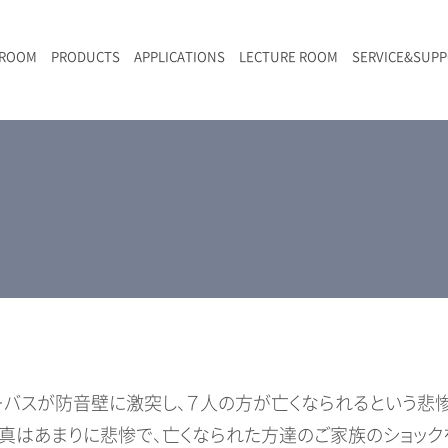
 ROOM
PRODUCTS
APPLICATIONS
LECTURE ROOM
SERVICE&SUP
メールマガジン
RAMANwalk | ランダム走査コンフォーカル・ラマン顕微鏡
二次電池
光学顕微鏡のきほん
国内デモ・サイト
沿革・歴史
F
L
RAMAN顕微鏡オンライン見積もり
LIBcell charge | 充放電in-situラマン測定用セル
ポリマー（高分子）・樹脂
オンラインセミナー
アクセス
SK-11 | レーザースペックルキラー
食品
Z
特注対応製品
ーバスが防音壁に激突し、７人の方が亡くなられるという悲
真はあまりに悲惨で、亡くなられた方達のご家族のショック