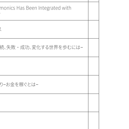
onics Has Been Integrated with
y
ス
継続、失敗・成功、変化する世界を歩むには−
り−お金を稼ぐとは−