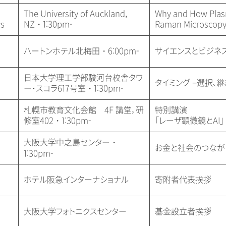
The University of Auckland,
Why and How Plasm
cs
NZ・1:30pm-
Raman Microscop
ハートンホテル北梅田・6:00pm-
サイエンスとビジネ
日本大学理工学部駿河台校舎タワ
タイミング −選択、
ー･スコラ617号室・1:30pm-
札幌市教育文化会館 4F 講堂，研
特別講演
修室402・1:30pm-
「レーザ顕微鏡とAI」
大阪大学中之島センター・
お金と社会のつなが
1:30pm-
ホテル阪急インターナショナル
寄附者代表挨拶
大阪大学フォトニクスセンター
基金設立者挨拶