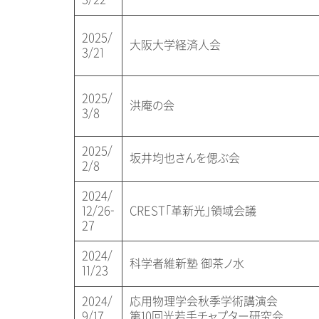
2025/
大阪大学経済人会
3/21
2025/
洪庵の会
3/8
2025/
坂井均也さんを偲ぶ会
2/8
2024/
12/26-
CREST「革新光」領域会議
27
2024/
科学者維新塾 御茶ノ水
11/23
2024/
応用物理学会秋季学術講演会
9/17
第10回光若手チャプター研究会