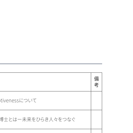
備
考
tivenessについて
博士とはー未来をひらき人々をつなぐ