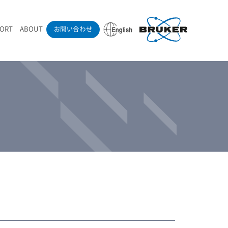
PORT
ABOUT
お問い合わせ
ounder’s Note
RAMANdrive | ウェハーステージ搭載ラマン顕微鏡
ナノカーボン系材料
ラマン分光法テクニック
eadership
採用情報
LIBcell | 不活性雰囲気ラマン測定用密閉容器
医薬品
最新アプリケーション紹介
Pol | Z偏光素子
当社製品による学術論文
導入事例