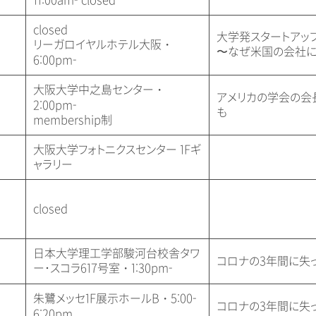
11:00am- closed
closed
大学発スタートアッ
リーガロイヤルホテル大阪・
〜なぜ米国の会社に
6:00pm-
大阪大学中之島センター・
アメリカの学会の会
2:00pm-
も
membership制
大阪大学フォトニクスセンター 1Fギ
ャラリー
closed
日本大学理工学部駿河台校舎タワ
コロナの3年間に失
ー･スコラ617号室・1:30pm-
朱鷺メッセ1F展示ホールB・5:00-
コロナの3年間に失
6:20pm