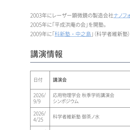
2003年にレーザー顕微鏡の製造会社
ナノフォ
2005年に「平成洪庵の会」を開塾。
2009年に「
科新塾・中之島
」（科学者維新塾）を
講演情報
日付
講演会
2026/
応用物理学会 秋季学術講演会
9/9
シンポジウム
2026/
科学者維新塾 御茶ノ水
4/25