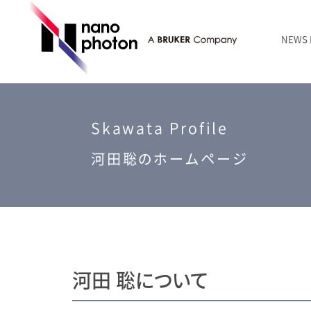
NEWS
ニュース
RAMANtouch | レーザーラマン顕微鏡
シリコン・半導体
ラマン分光法のきほん
国内代理店
創業者のことば
お問い合わせ Contact Form
RAMANtouch vioLa | 紫外・深紫外ラマン顕微鏡
無機化合物・鉱物
連載企画
会社概要
Skawata Profile
sumilé | 広帯域 反射型対物レンズ
ライフサイエンス
河田聡のホームページ
LensSöck | 小型軽量遮光筒
RAMAN顕微鏡オンライン見積もり
河田 聡について