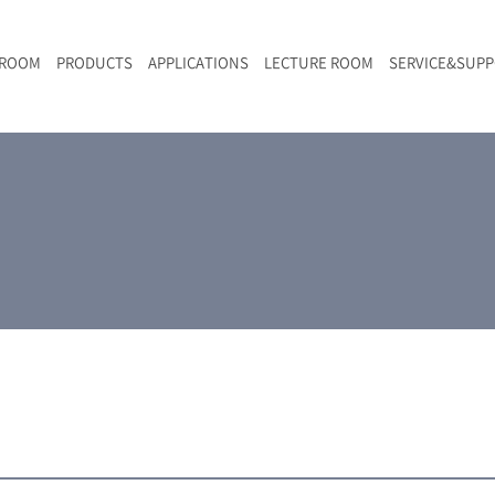
 ROOM
PRODUCTS
APPLICATIONS
LECTURE ROOM
SERVICE&SUP
メールマガジン
RAMANwalk | ランダム走査コンフォーカル・ラマン顕微鏡
二次電池
光学顕微鏡のきほん
国内デモ・サイト
沿革・歴史
F
L
RAMAN顕微鏡オンライン見積もり
LIBcell charge | 充放電in-situラマン測定用セル
ポリマー（高分子）・樹脂
オンラインセミナー
アクセス
SK-11 | レーザースペックルキラー
食品
Z
特注対応製品