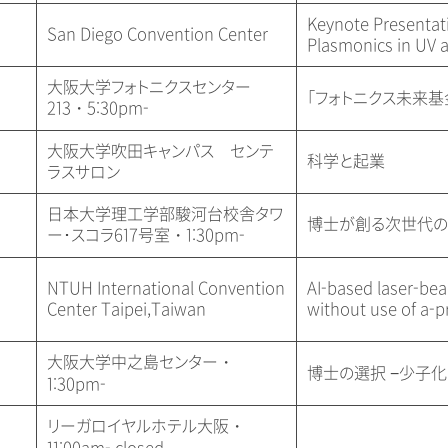
Keynote Presentat
San Diego Convention Center
Plasmonics in UV 
大阪大学フォトニクスセンター
「フォトニクス未来基
213・5:30pm-
大阪大学吹田キャンパス センテ
科学と起業
ラスサロン
日本大学理工学部駿河台校舎タワ
博士が創る次世代の
ー･スコラ617号室・1:30pm-
NTUH International Convention
AI-based laser-be
Center Taipei,Taiwan
without use of a-pr
大阪大学中之島センター・
博士の選択 −少子
1:30pm-
リーガロイヤルホテル大阪・