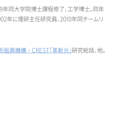
979年同大学院博士課程修了、工学博士。同年
授、2002年に理研主任研究員、2010年同チームリ
術振興機構・CREST「革新光」
研究総括、他。