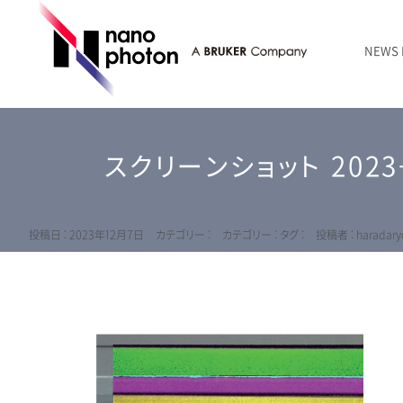
NEWS
ニュース
RAMANtouch | レーザーラマン顕微鏡
シリコン・半導体
ラマン分光法のきほん
国内代理店
創業者のことば
お問い合わせ Contact Form
スクリーンショット 2023-1
RAMANtouch vioLa | 紫外・深紫外ラマン顕微鏡
無機化合物・鉱物
連載企画
会社概要
sumilé | 広帯域 反射型対物レンズ
ライフサイエンス
LensSöck | 小型軽量遮光筒
投稿日 : 2023年12月7日
カテゴリー :
カテゴリー :
タグ :
投稿者 : haradary
RAMAN顕微鏡オンライン見積もり