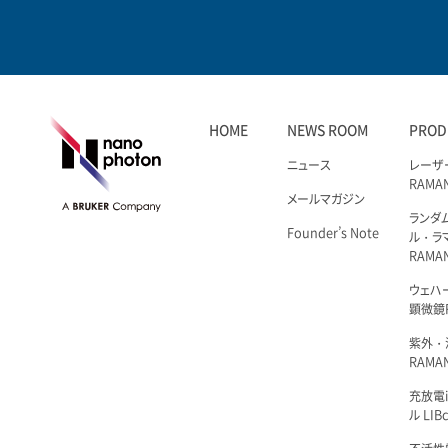
HOME
NEWS ROOM
PROD
ニュース
レーザ
RAMA
メールマガジン
ランダ
Founder’s Note
ル・ラ
RAMA
ウェハ
顕微鏡R
紫外・
RAMAN
充放電i
ル LIBc