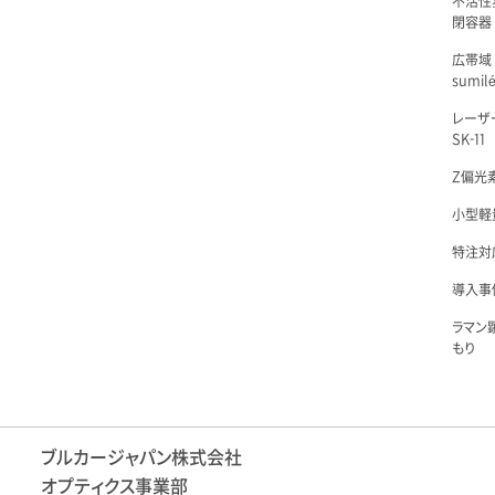
不活性
閉容器 L
広帯域
sumil
レーザ
SK-11
Z偏光素
小型軽量
特注対
導入事例
ラマン
もり
ブルカージャパン株式会社
オプティクス事業部