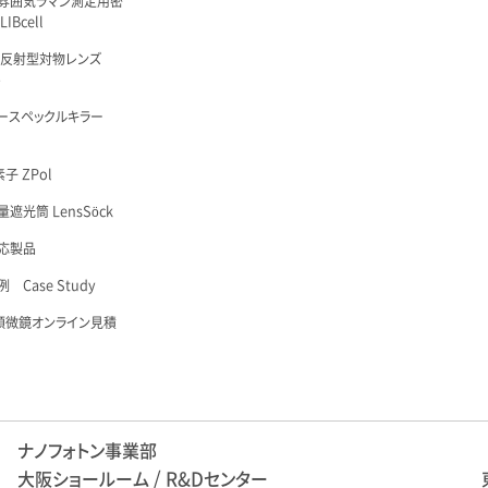
雰囲気ラマン測定用密
IBcell
 反射型対物レンズ
é
ースペックルキラー
子 ZPol
遮光筒 LensSöck
応製品
 Case Study
顕微鏡オンライン見積
ナノフォトン事業部
大阪ショールーム / R&Dセンター