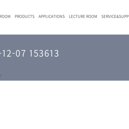
 ROOM
PRODUCTS
APPLICATIONS
LECTURE ROOM
SERVICE&SUP
メールマガジン
RAMANwalk | ランダム走査コンフォーカル・ラマン顕微鏡
二次電池
光学顕微鏡のきほん
国内デモ・サイト
沿革・歴史
F
L
RAMAN顕微鏡オンライン見積もり
2-07 153613
LIBcell charge | 充放電in-situラマン測定用セル
ポリマー（高分子）・樹脂
オンラインセミナー
アクセス
SK-11 | レーザースペックルキラー
食品
Z
特注対応製品
o