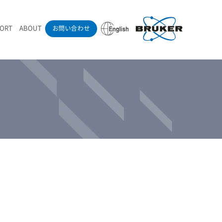
PORT
ABOUT
お問い合わせ
ounder’s Note
RAMANdrive | ウェハーステージ搭載ラマン顕微鏡
ナノカーボン系材料
ラマン分光法テクニック
eadership
採用情報
LIBcell | 不活性雰囲気ラマン測定用密閉容器
医薬品
最新アプリケーション紹介
Pol | Z偏光素子
当社製品による学術論文
導入事例