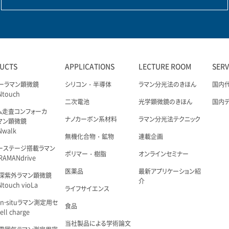
UCTS
APPLICATIONS
LECTURE ROOM
SER
ーラマン顕微鏡
シリコン・半導体
ラマン分光法のきほん
国内
Ntouch
二次電池
光学顕微鏡のきほん
国内
ム走査コンフォーカ
ナノカーボン系材料
ラマン分光法テクニック
マン顕微鏡
Nwalk
無機化合物・鉱物
連載企画
ーステージ搭載ラマン
ポリマー・樹脂
オンラインセミナー
AMANdrive
医薬品
最新アプリケーション紹
深紫外ラマン顕微鏡
介
touch vioLa
ライフサイエンス
n-situラマン測定用セ
食品
ell charge
当社製品による学術論文