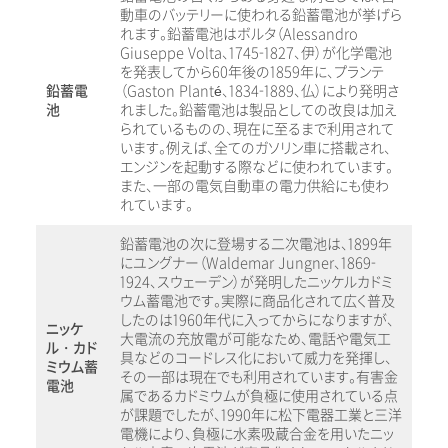
動車のバッテリーに使われる鉛蓄電池が挙げら
れます。鉛蓄電池はボルタ（Alessandro
Giuseppe Volta、1745-1827、伊）が化学電池
を発表してから60年後の1859年に、プランテ
鉛蓄電
（Gaston Planté、1834-1889、仏）により発明さ
池
れました。鉛蓄電池は製品としての改良は加え
られているものの、現在に至るまで利用されて
います。例えば、全てのガソリン車に搭載され、
エンジンを起動する際などに使われています。
また、一部の電気自動車の電力供給にも使わ
れています。
鉛蓄電池の次に登場する二次電池は、1899年
にユングナー（Waldemar Jungner、1869-
1924、スウェーデン）が発明したニッケルカドミ
ウム蓄電池です。実際に商品化されて広く普及
したのは1960年代に入ってからになりますが、
ニッケ
大電流の充放電が可能なため、電話や電気工
ル・カド
具などのコードレス化において威力を発揮し、
ミウム蓄
その一部は現在でも利用されています。有害金
電池
属であるカドミウムが負極に使用されている点
が課題でしたが、1990年に松下電器工業と三洋
電機により、負極に水素吸蔵合金を用いたニッ