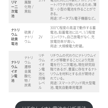
3.7V
電池に同じ。外装にアルミラミネ
リマ
属酸
ートパウチが用いられるため、薄
ー二
化物 /
型・小型の電池を作ることがで
次電
黒鉛
きる。
池
用途：ポータブル電子機器など。
300℃程度の高温で動作する蓄
ナトリ
硫黄 /
電池。鉛蓄電池に比べ、1/3程度
ウム
ナトリ
2V
コンパクト。自己放電がなく、充
硫黄
ウム
放電効率が高い。
電池
用途：大規模電力貯蔵。
リチ
リチウムの代わりにナトリウムイ
ナトリ
ウム
オンが移動することにより充放
ナトリ
ウム
イオ
電を行う二次電池。現在研究段
ウム
遷移
ン電
階であるが、豊富に存在するナト
イオ
金属
池と
リウムを材料とする点が期待さ
ン電
酸化
同等
れている。
池
物 /
レベ
用途：スマートグリッド用大型電
炭素
ル
池、電気自動車用電源