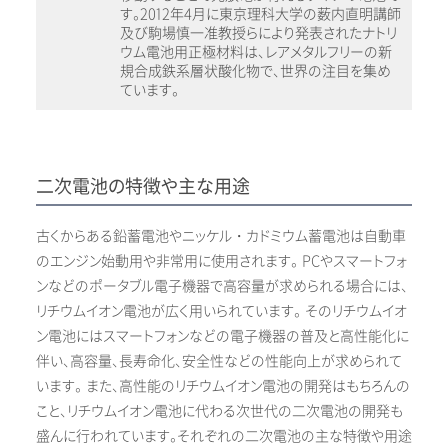
す。2012年4月に東京理科大学の薮内直明講師
及び駒場慎一准教授らにより発表されたナトリ
ウム電池用正極材料は、レアメタルフリーの新
規合成鉄系層状酸化物で、世界の注目を集め
ています。
二次電池の特徴や主な用途
古くからある鉛蓄電池やニッケル・カドミウム蓄電池は自動車
のエンジン始動用や非常用に使用されます。 PCやスマートフォ
ンなどのポータブル電子機器で高容量が求められる場合には、
リチウムイオン電池が広く用いられています。 そのリチウムイオ
ン電池にはスマートフォンなどの電子機器の普及と高性能化に
伴い、高容量、長寿命化、安全性などの性能向上が求められて
います。 また、高性能のリチウムイオン電池の開発はもちろんの
こと、リチウムイオン電池に代わる次世代の二次電池の開発も
盛んに行われています。それぞれの二次電池の主な特徴や用途