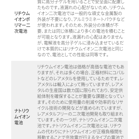
質に高分子ゲルを用いることで安全面に配慮し
たものです。液漏れの心配がないため、リチウム
リチウム
イオン二次電池では一般的な頑丈な金属製の
イオンポ
外装が不要になり、アルミラミネートパウチなど
リマー二
が使われます。そのため、外装分の体積が不
次電池
要、または同じ体積により多くの電池を積むこと
が可能となります。液漏れの心配はありません
が、電解液を高分子ゲルに浸み込ませているだ
けで本質的にはリチウムイオン二次電池と同じ
なので、電池としての性能は同等です。
リチウムイオン電池は価格が高価な電池でもあ
りますが、それは多くの場合、正極材料にコバル
トなどのレアメタルを使用しているためです。レ
アメタルは輸入によって賄っていますが、レアメ
タルの生産国は数カ国に限られており、安定供
給体制を確保することが重要な課題となってい
ます。そのために使用量の削減や効率的なリサ
イクル技術の開発などが進められていますが、
ナトリウ
レアメタルフリーの二次電池開発も取り組まれ
ムイオン
ています。その一つが、ナトリウムイオン二次電
電池
池です。ナトリウムイオン二次電池とは、リチウ
ムの代わりにナトリウムイオンが正極負極間を
移動することで充放電が行えるタイプの電池で