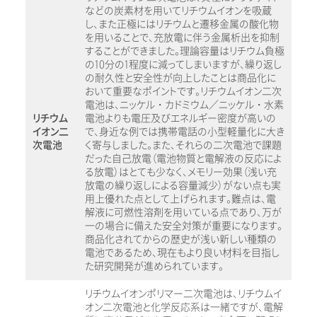
などの炭素材を用いてリチウムイオンを吸蔵
し、また正極にはリチウムと遷移金属の酸化物
を用いることで、充放電に伴う金属析出を抑制
することができました。理論容量はリチウム負極
の10分の1程度に減ってしまいますが、繰り返し
の耐久性と安全性が向上したことは商品化に
おいて重要なポイントです。リチウムイオン二次
電池は、ニッケル・カドミウム／ニッケル・水素
リチウム
電池よりも電圧及びエネルギー密度が高いの
イオン二
で、身近な例では携帯電話の小型軽量化に大き
次電池
く寄与しました。また、それらの二次電池で課題
だった自己放電（電池物質と電解液の反応によ
る放電）はとても少なく、メモリー効果（浅い充
放電の繰り返しによる容量減少）がない点も実
用上優れた点として上げられます。難点は、電
解液に可燃性溶剤を用いている点であり、万が
一の場合に備えた安全対策が重要になります。
商品化されてからの歴史が浅い新しい種類の
電池であるため、現在もより良い材料を目指し
た研究開発が進められています。
リチウムイオンポリマー二次電池は、リチウムイ
オン二次電池と化学反応系は一緒ですが、電解