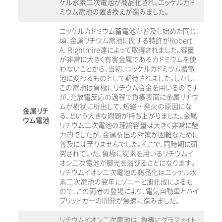
ケル水素二次電池が商品化され、ニッケルカド
ミウム電池の置き換えが進みました。
ニッケルカドミウム蓄電池が普及し始めた同じ
頃、金属リチウム電池に関する特許がRobert
A. Rightmire達によって取得されました。容量
が非常に大きく有害金属であるカドミウムを使
わないことから、当初、ニッケルカドミウム蓄電
池に変わるものとして期待されました。しかし、
この電池は負極にリチウム合金を用いるのです
が、充放電反応の過程で負極表面に金属リチウ
ムが樹状に析出して、短絡・発火の原因にな
金属リチ
る、という大きな問題が持ち上がりました。金属
ウム電池
リチウム二次電池の理論容量は大きく非常に魅
力的でしたが、金属析出の対策が困難なために
普及には至りませんでした。そこで、同時期に研
究されていた、負極に炭素を用いるリチウムイ
オン二次電池が脚光を浴びることになります。
リチウムイオン二次電池の商品化はニッケル水
素二次電池の翌年にソニーと旭化成によるも
ので、この両者の登場により、電気自動車とハイ
ブリッドカーの開発が急速に進みました。
リチウムイオン二次電池は、負極にグラファイト