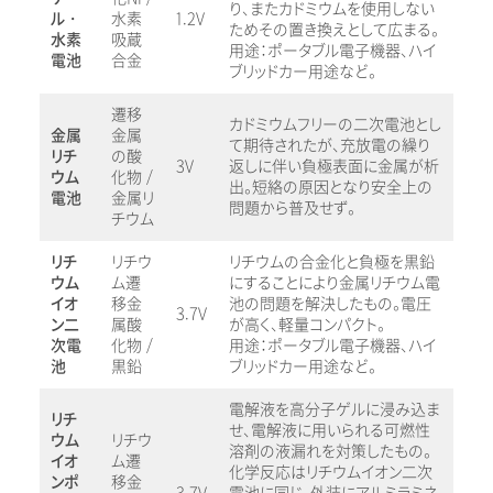
り、またカドミウムを使用しない
ル・
水素
1.2V
ためその置き換えとして広まる。
水素
吸蔵
用途：ポータブル電子機器、ハイ
電池
合金
ブリッドカー用途など。
遷移
カドミウムフリーの二次電池とし
金属
金属
て期待されたが、充放電の繰り
リチ
の酸
3V
返しに伴い負極表面に金属が析
ウム
化物 /
出。短絡の原因となり安全上の
電池
金属リ
問題から普及せず。
チウム
リチ
リチウ
リチウムの合金化と負極を黒鉛
ウム
ム遷
にすることにより金属リチウム電
イオ
移金
池の問題を解決したもの。電圧
3.7V
ン二
属酸
が高く、軽量コンパクト。
次電
化物 /
用途：ポータブル電子機器、ハイ
池
黒鉛
ブリッドカー用途など。
電解液を高分子ゲルに浸み込ま
リチ
せ、電解液に用いられる可燃性
ウム
リチウ
溶剤の液漏れを対策したもの。
イオ
ム遷
化学反応はリチウムイオン二次
ンポ
移金