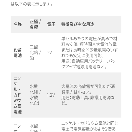
は以下の表に示します。
正極 /
名称
電圧
特徴及び主な用途
負極
単セルあたりの電圧が高めで材
料も安価。短時間×大電流放電
二酸
鉛蓄
または長時間×少量放電のいず
化鉛 /
2V
電池
れでも安定に使用可能。
鉛
用途：自動車用バッテリー、バッ
クアップ電源用電池など。
ニッ
ケ
水酸
大電流の充放電が可能だが消
ル・
化Ni /
費電力は小さい。
カド
1.2V
水酸
用途：電動工具、非常用電源な
ミウ
化Cd
ど。
ム蓄
電池
ニッケル・カドミウム電池と同じ
ニッ
水酸
電圧で電気容量がおよそ2倍あ
ケ
化Ni /