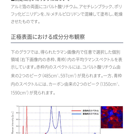
アルミ箔の両面にコバルト酸リチウム、アセチレンブラック、ポリ
フッ化ビニリデンを、N-メチルピロリドンで混練して塗布し、乾燥
させたものです。
正極表面における成分分布観察
下のグラフでは、得られたラマン画像内で任意で選択した個別
領域（右下画像内の赤枠、青枠）内の平均ラマンスペクトルを表
示しています。赤枠内のスペクトルには、コバルト酸リチウム由
来の2つのピーク（485cm
、597cm
）が見られます。一方、青枠
-1
-1
内のスペクトルには、カーボン由来の2つのピーク（1350cm
、
-1
1590cm
）が見られます。
-1