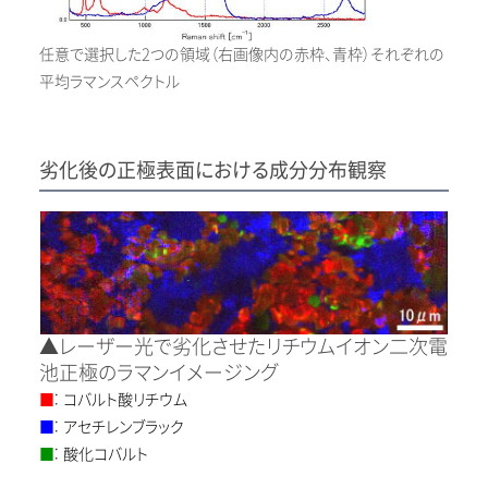
任意で選択した2つの領域（右画像内の赤枠、青枠）それぞれの
平均ラマンスペクトル
劣化後の正極表面における成分分布観察
▲レーザー光で劣化させたリチウムイオン二次電
池正極のラマンイメージング
■
: コバルト酸リチウム
■
: アセチレンブラック
■
: 酸化コバルト