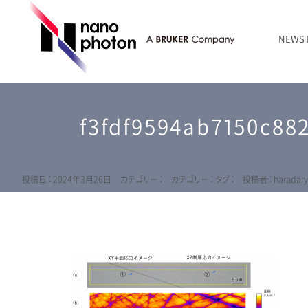
NEWS
ニュース
RAMANtouch | レーザーラマン顕微鏡
シリコン・半導体
ラマン分光法のきほん
国内代理店
創業者のことば
お問い合わせ Contact Form
f3fdf9594ab7150c88
RAMANtouch vioLa | 紫外・深紫外ラマン顕微鏡
無機化合物・鉱物
連載企画
会社概要
sumilé | 広帯域 反射型対物レンズ
ライフサイエンス
LensSöck | 小型軽量遮光筒
投稿日 : 2024年3月26日
カテゴリー :
カテゴリー :
タグ :
投稿者 : haradar
RAMAN顕微鏡オンライン見積もり