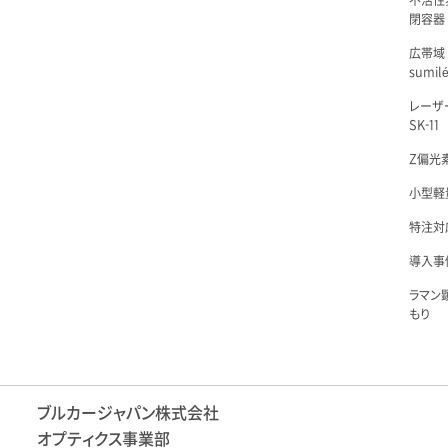
不活性
閉容器 L
広帯域
sumil
レーザ
SK-11
Z偏光素
小型軽量
特注対
導入事例
ラマン
もり
ブルカージャパン株式会社
オプティクス事業部