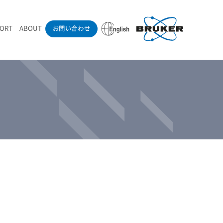
PORT
ABOUT
お問い合わせ
ounder’s Note
RAMANdrive | ウェハーステージ搭載ラマン顕微鏡
ナノカーボン系材料
ラマン分光法テクニック
eadership
採用情報
LIBcell | 不活性雰囲気ラマン測定用密閉容器
医薬品
最新アプリケーション紹介
Pol | Z偏光素子
当社製品による学術論文
導入事例