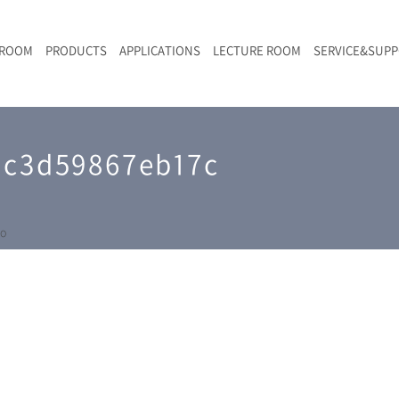
 ROOM
PRODUCTS
APPLICATIONS
LECTURE ROOM
SERVICE&SUP
メールマガジン
RAMANwalk | ランダム走査コンフォーカル・ラマン顕微鏡
二次電池
光学顕微鏡のきほん
国内デモ・サイト
沿革・歴史
F
L
RAMAN顕微鏡オンライン見積もり
2c3d59867eb17c
LIBcell charge | 充放電in-situラマン測定用セル
ポリマー（高分子）・樹脂
オンラインセミナー
アクセス
SK-11 | レーザースペックルキラー
食品
Z
特注対応製品
yo