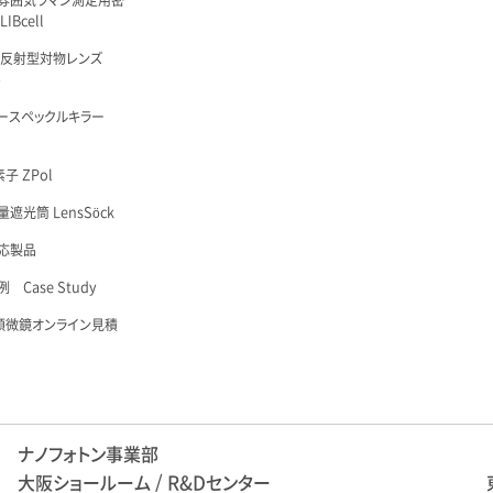
雰囲気ラマン測定用密
IBcell
 反射型対物レンズ
é
ースペックルキラー
子 ZPol
遮光筒 LensSöck
応製品
 Case Study
顕微鏡オンライン見積
ナノフォトン事業部
大阪ショールーム / R&Dセンター