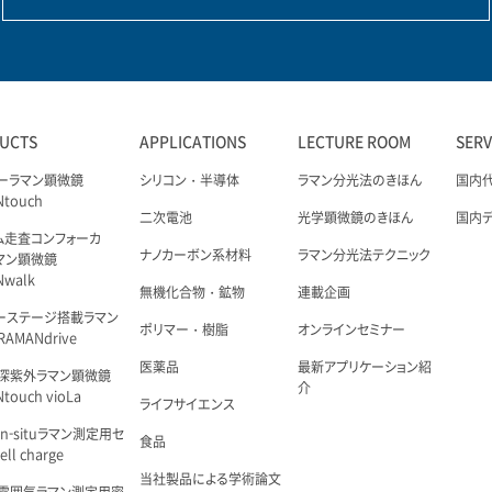
UCTS
APPLICATIONS
LECTURE ROOM
SER
ーラマン顕微鏡
シリコン・半導体
ラマン分光法のきほん
国内
Ntouch
二次電池
光学顕微鏡のきほん
国内
ム走査コンフォーカ
ナノカーボン系材料
ラマン分光法テクニック
マン顕微鏡
Nwalk
無機化合物・鉱物
連載企画
ーステージ搭載ラマン
ポリマー・樹脂
オンラインセミナー
AMANdrive
医薬品
最新アプリケーション紹
深紫外ラマン顕微鏡
介
touch vioLa
ライフサイエンス
n-situラマン測定用セ
食品
ell charge
当社製品による学術論文