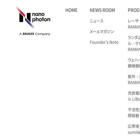
HOME
NEWS ROOM
PROD
ニュース
レーザ
RAMA
メールマガジン
ランダ
Founder’s Note
ル・ラ
RAMA
ウェハ
顕微鏡R
紫外・
RAMAN
充放電i
ル LIBc
不活性
閉容器 L
広帯域
sumil