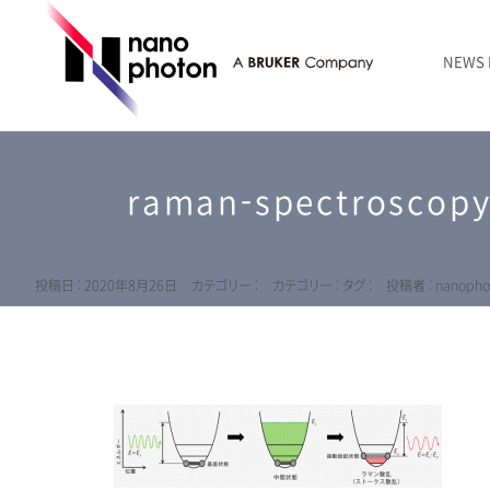
NEWS
ニュース
RAMANtouch | レーザーラマン顕微鏡
シリコン・半導体
ラマン分光法のきほん
国内代理店
創業者のことば
お問い合わせ Contact Form
raman-spectroscopy
RAMANtouch vioLa | 紫外・深紫外ラマン顕微鏡
無機化合物・鉱物
連載企画
会社概要
sumilé | 広帯域 反射型対物レンズ
ライフサイエンス
LensSöck | 小型軽量遮光筒
投稿日 : 2020年8月26日
カテゴリー :
カテゴリー :
タグ :
投稿者 : nanopho
RAMAN顕微鏡オンライン見積もり