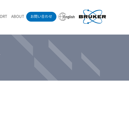
PORT
ABOUT
お問い合わせ
ounder’s Note
RAMANdrive | ウェハーステージ搭載ラマン顕微鏡
ナノカーボン系材料
ラマン分光法テクニック
eadership
採用情報
4
LIBcell | 不活性雰囲気ラマン測定用密閉容器
医薬品
最新アプリケーション紹介
Pol | Z偏光素子
当社製品による学術論文
導入事例