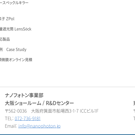
ースペックルキラー
子 ZPol
遮光筒 LensSöck
応製品
 Case Study
顕微鏡オンライン見積
ナノフォトン事業部
大阪ショールーム / R&Dセンター
〒562-0036 大阪府箕面市船場西3-1-7 ICCビル1F
TEL:
072-736-9181
Email:
info@nanophoton.jp