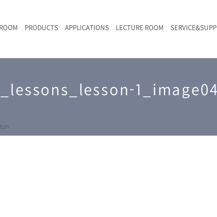
 ROOM
PRODUCTS
APPLICATIONS
LECTURE ROOM
SERVICE&SUP
メールマガジン
RAMANwalk | ランダム走査コンフォーカル・ラマン顕微鏡
二次電池
光学顕微鏡のきほん
国内デモ・サイト
沿革・歴史
F
L
RAMAN顕微鏡オンライン見積もり
_lessons_lesson-1_image0
LIBcell charge | 充放電in-situラマン測定用セル
ポリマー（高分子）・樹脂
オンラインセミナー
アクセス
SK-11 | レーザースペックルキラー
食品
Z
特注対応製品
ton