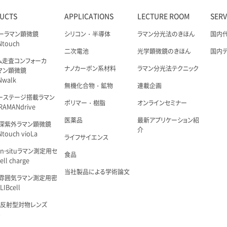
UCTS
APPLICATIONS
LECTURE ROOM
SER
ーラマン顕微鏡
シリコン・半導体
ラマン分光法のきほん
国内
Ntouch
二次電池
光学顕微鏡のきほん
国内
ム走査コンフォーカ
ナノカーボン系材料
ラマン分光法テクニック
マン顕微鏡
Nwalk
無機化合物・鉱物
連載企画
ーステージ搭載ラマン
ポリマー・樹脂
オンラインセミナー
AMANdrive
医薬品
最新アプリケーション紹
深紫外ラマン顕微鏡
介
touch vioLa
ライフサイエンス
n-situラマン測定用セ
食品
ell charge
当社製品による学術論文
雰囲気ラマン測定用密
IBcell
 反射型対物レンズ
é