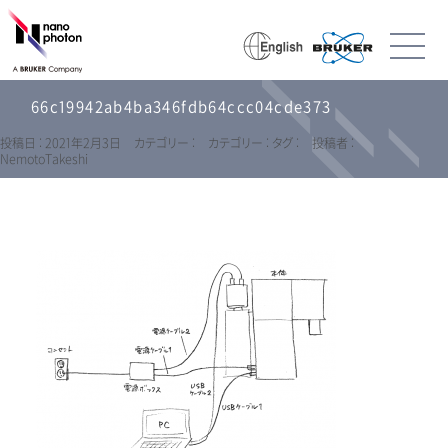
66c19942ab4ba346fdb64ccc04cde373
投稿日 : 2021年2月3日
カテゴリー :
カテゴリー :
タグ :
投稿者 :
NemotoTakeshi