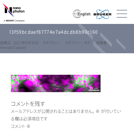
13f59bcdaef87774e7a4dcdb8b90c160
投稿日 : 2022年9月30日
カテゴリー :
カテゴリー :
タグ :
投稿者 :
NemotoTakeshi
コメントを残す
メールアドレスが公開されることはありません。
※
が付いてい
る欄は必須項目です
コメント
※