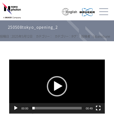
250508tokyo_opening_2
投稿日 : 2025年5月12日
カテゴリー :
カテゴリー :
タグ :
投稿者 : tobanobune
動
画
プ
レ
ー
ヤ
ー
00:00
00:49