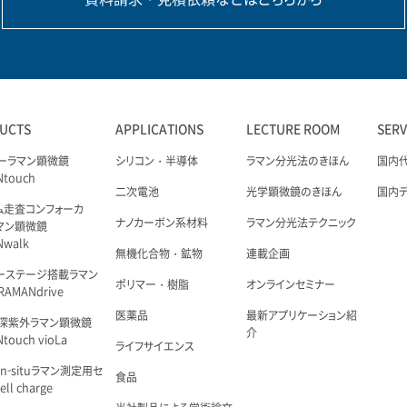
UCTS
APPLICATIONS
LECTURE ROOM
SER
ーラマン顕微鏡
シリコン・半導体
ラマン分光法のきほん
国内
Ntouch
二次電池
光学顕微鏡のきほん
国内
ム走査コンフォーカ
ナノカーボン系材料
ラマン分光法テクニック
マン顕微鏡
Nwalk
無機化合物・鉱物
連載企画
ーステージ搭載ラマン
ポリマー・樹脂
オンラインセミナー
AMANdrive
医薬品
最新アプリケーション紹
深紫外ラマン顕微鏡
介
touch vioLa
ライフサイエンス
n-situラマン測定用セ
食品
ell charge