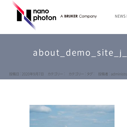
NEWS
ニュース
RAMANtouch | レーザーラマン顕微鏡
シリコン・半導体
ラマン分光法のきほん
国内代理店
創業者のことば
お問い合わせ Contact Form
about_demo_site_j_
RAMANtouch vioLa | 紫外・深紫外ラマン顕微鏡
無機化合物・鉱物
連載企画
会社概要
sumilé | 広帯域 反射型対物レンズ
ライフサイエンス
LensSöck | 小型軽量遮光筒
投稿日 : 2020年9月7日
カテゴリー :
カテゴリー :
タグ :
投稿者 : administra
RAMAN顕微鏡オンライン見積もり