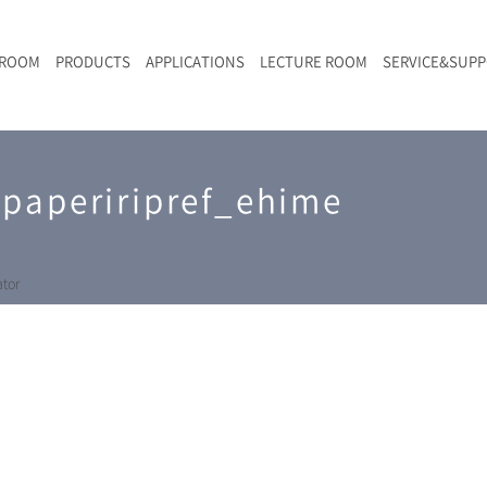
 ROOM
PRODUCTS
APPLICATIONS
LECTURE ROOM
SERVICE&SUP
メールマガジン
RAMANwalk | ランダム走査コンフォーカル・ラマン顕微鏡
二次電池
光学顕微鏡のきほん
国内デモ・サイト
沿革・歴史
F
L
RAMAN顕微鏡オンライン見積もり
paperiripref_ehime
LIBcell charge | 充放電in-situラマン測定用セル
ポリマー（高分子）・樹脂
オンラインセミナー
アクセス
SK-11 | レーザースペックルキラー
食品
Z
特注対応製品
tor