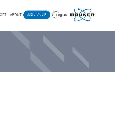
PORT
ABOUT
お問い合わせ
ounder’s Note
RAMANdrive | ウェハーステージ搭載ラマン顕微鏡
ナノカーボン系材料
ラマン分光法テクニック
eadership
採用情報
LIBcell | 不活性雰囲気ラマン測定用密閉容器
医薬品
最新アプリケーション紹介
Pol | Z偏光素子
当社製品による学術論文
導入事例