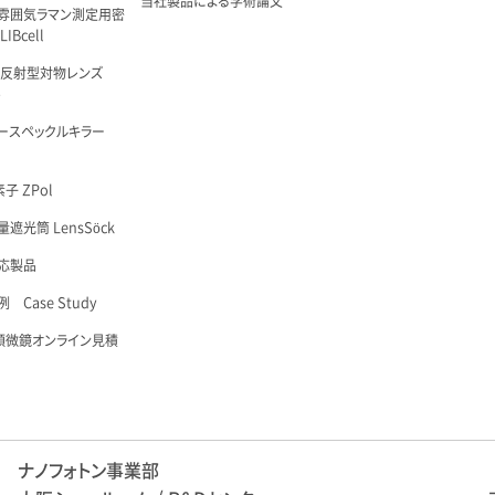
当社製品による学術論文
雰囲気ラマン測定用密
IBcell
 反射型対物レンズ
é
ースペックルキラー
子 ZPol
遮光筒 LensSöck
応製品
 Case Study
顕微鏡オンライン見積
ナノフォトン事業部