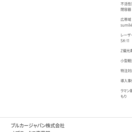
不活性
閉容器 L
広帯域
sumil
レーザ
SK-11
Z偏光素
小型軽量
特注対
導入事例
ラマン
もり
ブルカージャパン株式会社