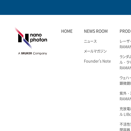
HOME
NEWS ROOM
PROD
ニュース
レーザ
RAMA
メールマガジン
ランダ
Founder’s Note
ル・ラ
RAMA
ウェハ
顕微鏡R
紫外・
RAMAN
充放電i
ル LIBc
不活性
閉容器 L