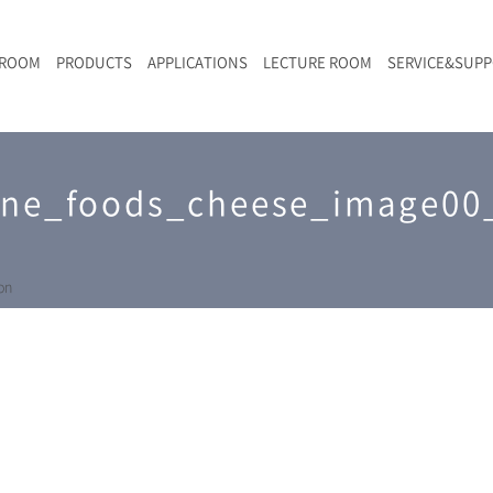
 ROOM
PRODUCTS
APPLICATIONS
LECTURE ROOM
SERVICE&SUP
メールマガジン
RAMANwalk | ランダム走査コンフォーカル・ラマン顕微鏡
二次電池
光学顕微鏡のきほん
国内デモ・サイト
沿革・歴史
F
L
RAMAN顕微鏡オンライン見積もり
ine_foods_cheese_image00
LIBcell charge | 充放電in-situラマン測定用セル
ポリマー（高分子）・樹脂
オンラインセミナー
アクセス
SK-11 | レーザースペックルキラー
食品
Z
特注対応製品
on