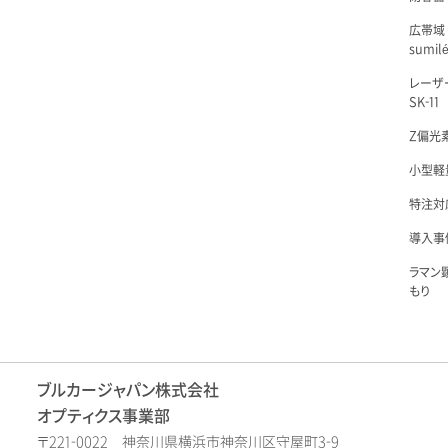
広帯域
sumil
レーザ
SK-11
Z偏光素
小型軽量
特注対
導入事例
ラマン
もり
ブルカージャパン株式会社
オプティクス事業部
〒221-0022 神奈川県横浜市神奈川区守屋町3-9