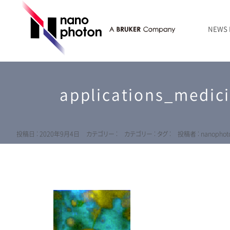
NEWS
ニュース
RAMANtouch | レーザーラマン顕微鏡
シリコン・半導体
ラマン分光法のきほん
国内代理店
創業者のことば
お問い合わせ Contact Form
applications_medic
RAMANtouch vioLa | 紫外・深紫外ラマン顕微鏡
無機化合物・鉱物
連載企画
会社概要
sumilé | 広帯域 反射型対物レンズ
ライフサイエンス
LensSöck | 小型軽量遮光筒
投稿日 : 2020年9月4日
カテゴリー :
カテゴリー :
タグ :
投稿者 : nanophot
RAMAN顕微鏡オンライン見積もり