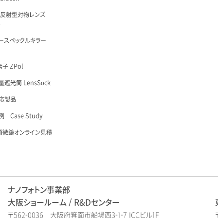
 反射型対物レンズ
é
ースペックルキラー
子 ZPol
遮光筒 LensSöck
応製品
 Case Study
顕微鏡オンライン見積
ナノフォトン事業部
大阪ショールーム / R&Dセンター
〒562-0036 大阪府箕面市船場西3-1-7 ICCビル1F