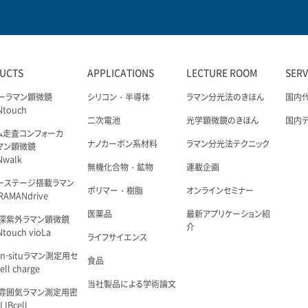
UCTS
APPLICATIONS
LECTURE ROOM
SER
ーラマン顕微鏡
シリコン・半導体
ラマン分光法のきほん
国内
Ntouch
二次電池
光学顕微鏡のきほん
国内
ム走査コンフォーカ
ナノカーボン系材料
ラマン分光法テクニック
マン顕微鏡
Nwalk
無機化合物・鉱物
連載企画
ーステージ搭載ラマン
ポリマー・樹脂
オンラインセミナー
AMANdrive
医薬品
最新アプリケーション紹
深紫外ラマン顕微鏡
介
touch vioLa
ライフサイエンス
n-situラマン測定用セ
食品
ell charge
当社製品による学術論文
雰囲気ラマン測定用密
IBcell