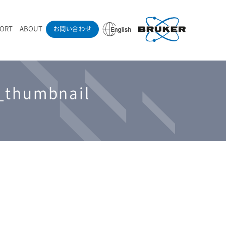
PORT
ABOUT
お問い合わせ
ounder’s Note
RAMANdrive | ウェハーステージ搭載ラマン顕微鏡
ナノカーボン系材料
ラマン分光法テクニック
eadership
採用情報
_thumbnail
LIBcell | 不活性雰囲気ラマン測定用密閉容器
医薬品
最新アプリケーション紹介
Pol | Z偏光素子
当社製品による学術論文
導入事例