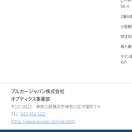
レーザ
SK-11
Z偏光素
小型軽量
特注対
導入事例
ラマン
もり
ブルカージャパン株式会社
オプティクス事業部
〒221-0022 神奈川県横浜市神奈川区守屋町3-9
TEL:
045-450-1601
https://www.bruker.com/ja.html