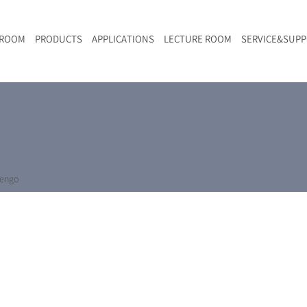
 ROOM
PRODUCTS
APPLICATIONS
LECTURE ROOM
SERVICE&SUP
メールマガジン
RAMANwalk | ランダム走査コンフォーカル・ラマン顕微鏡
二次電池
光学顕微鏡のきほん
国内デモ・サイト
沿革・歴史
F
L
RAMAN顕微鏡オンライン見積もり
LIBcell charge | 充放電in-situラマン測定用セル
ポリマー（高分子）・樹脂
オンラインセミナー
アクセス
SK-11 | レーザースペックルキラー
食品
Z
特注対応製品
engo