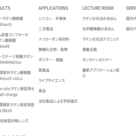
UCTS
APPLICATIONS
LECTURE ROOM
SER
ーラマン顕微鏡
シリコン・半導体
ラマン分光法のきほん
国内
Ntouch
二次電池
光学顕微鏡のきほん
国内
ム走査コンフォーカ
ナノカーボン系材料
ラマン分光法テクニック
マン顕微鏡
Nwalk
無機化合物・鉱物
連載企画
ーステージ搭載ラマン
ポリマー・樹脂
オンラインセミナー
AMANdrive
医薬品
最新アプリケーション紹
深紫外ラマン顕微鏡
介
touch vioLa
ライフサイエンス
n-situラマン測定用セ
食品
ell charge
当社製品による学術論文
雰囲気ラマン測定用密
IBcell
 反射型対物レンズ
é