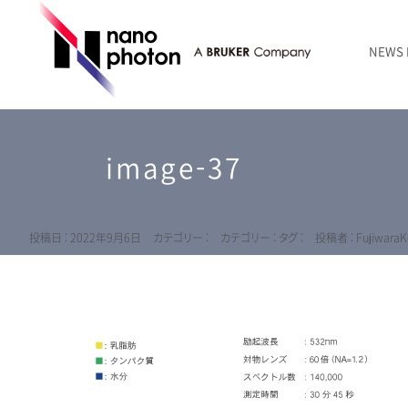
NEWS
ニュース
RAMANtouch | レーザーラマン顕微鏡
シリコン・半導体
ラマン分光法のきほん
国内代理店
創業者のことば
お問い合わせ Contact Form
image-37
RAMANtouch vioLa | 紫外・深紫外ラマン顕微鏡
無機化合物・鉱物
連載企画
会社概要
sumilé | 広帯域 反射型対物レンズ
ライフサイエンス
LensSöck | 小型軽量遮光筒
投稿日 : 2022年9月6日
カテゴリー :
カテゴリー :
タグ :
投稿者 : FujiwaraK
RAMAN顕微鏡オンライン見積もり