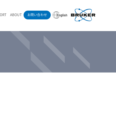
PORT
ABOUT
お問い合わせ
ounder’s Note
RAMANdrive | ウェハーステージ搭載ラマン顕微鏡
ナノカーボン系材料
ラマン分光法テクニック
eadership
採用情報
LIBcell | 不活性雰囲気ラマン測定用密閉容器
医薬品
最新アプリケーション紹介
Pol | Z偏光素子
当社製品による学術論文
導入事例