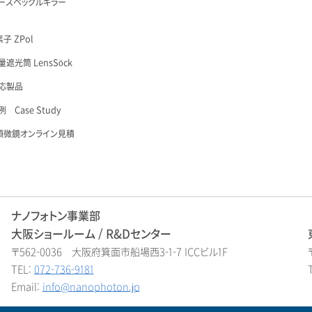
ースペックルキラー
子 ZPol
遮光筒 LensSöck
応製品
 Case Study
顕微鏡オンライン見積
ナノフォトン事業部
大阪ショールーム / R&Dセンター
〒562-0036 大阪府箕面市船場西3-1-7 ICCビル1F
TEL:
072-736-9181
Email:
info@nanophoton.jp