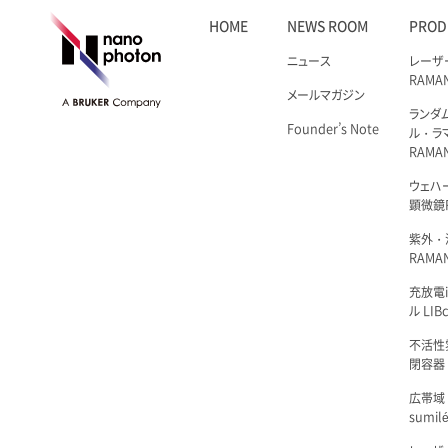
HOME
NEWS ROOM
PROD
ニュース
レーザ
RAMA
メールマガジン
ランダ
Founder’s Note
ル・ラ
RAMA
ウェハ
顕微鏡R
紫外・
RAMAN
充放電i
ル LIBc
不活性
閉容器 L
広帯域
sumil