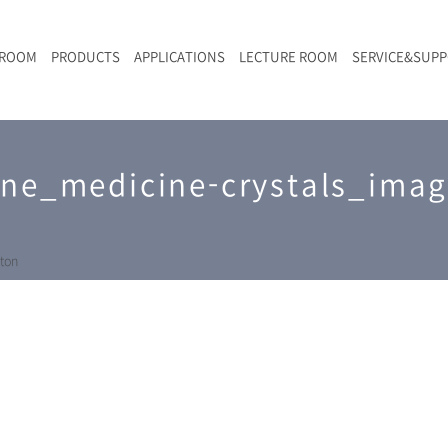
 ROOM
PRODUCTS
APPLICATIONS
LECTURE ROOM
SERVICE&SUP
メールマガジン
RAMANwalk | ランダム走査コンフォーカル・ラマン顕微鏡
二次電池
光学顕微鏡のきほん
国内デモ・サイト
沿革・歴史
F
L
RAMAN顕微鏡オンライン見積もり
ine_medicine-crystals_ima
LIBcell charge | 充放電in-situラマン測定用セル
ポリマー（高分子）・樹脂
オンラインセミナー
アクセス
SK-11 | レーザースペックルキラー
食品
Z
特注対応製品
ton