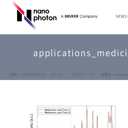
NEWS
ニュース
RAMANtouch | レーザーラマン顕微鏡
シリコン・半導体
ラマン分光法のきほん
国内代理店
創業者のことば
お問い合わせ Contact Form
applications_medic
RAMANtouch vioLa | 紫外・深紫外ラマン顕微鏡
無機化合物・鉱物
連載企画
会社概要
sumilé | 広帯域 反射型対物レンズ
ライフサイエンス
LensSöck | 小型軽量遮光筒
投稿日 : 2020年8月24日
カテゴリー :
カテゴリー :
タグ :
投稿者 : nanopho
RAMAN顕微鏡オンライン見積もり