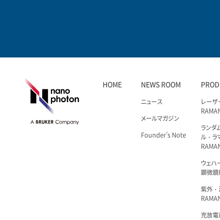
HOME
NEWS ROOM
PROD
ニュース
レーザ
RAMA
メールマガジン
ランダ
Founder’s Note
ル・ラ
RAMA
ウェハ
顕微鏡R
紫外・
RAMAN
充放電i