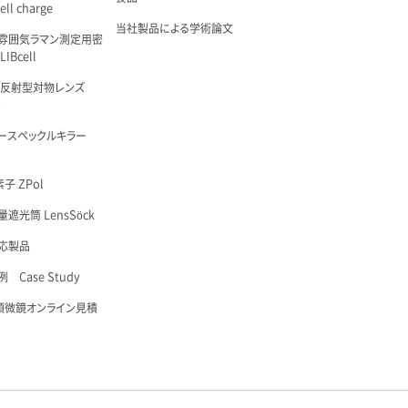
ell charge
当社製品による学術論文
雰囲気ラマン測定用密
IBcell
 反射型対物レンズ
é
ースペックルキラー
子 ZPol
遮光筒 LensSöck
応製品
 Case Study
顕微鏡オンライン見積