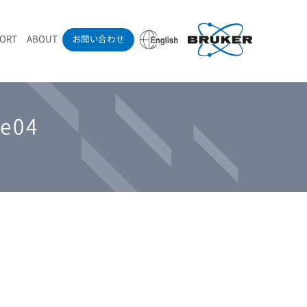
PORT
ABOUT
お問い合わせ
ounder’s Note
RAMANdrive | ウェハーステージ搭載ラマン顕微鏡
ナノカーボン系材料
ラマン分光法テクニック
eadership
採用情報
ge04
LIBcell | 不活性雰囲気ラマン測定用密閉容器
医薬品
最新アプリケーション紹介
Pol | Z偏光素子
当社製品による学術論文
導入事例