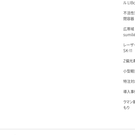
ル LIBc
不活性
閉容器 L
広帯域
sumil
レーザ
SK-11
Z偏光素
小型軽量
特注対
導入事例
ラマン
もり