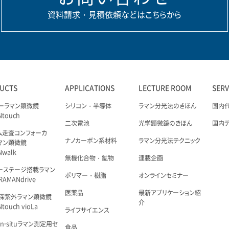
資料請求・見積依頼などはこちらから
UCTS
APPLICATIONS
LECTURE ROOM
SER
ーラマン顕微鏡
シリコン・半導体
ラマン分光法のきほん
国内
Ntouch
二次電池
光学顕微鏡のきほん
国内
ム走査コンフォーカ
ナノカーボン系材料
ラマン分光法テクニック
マン顕微鏡
Nwalk
無機化合物・鉱物
連載企画
ーステージ搭載ラマン
ポリマー・樹脂
オンラインセミナー
AMANdrive
医薬品
最新アプリケーション紹
深紫外ラマン顕微鏡
介
touch vioLa
ライフサイエンス
n-situラマン測定用セ
食品