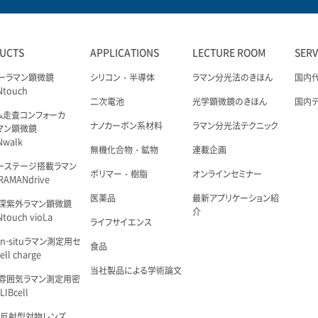
UCTS
APPLICATIONS
LECTURE ROOM
SER
ーラマン顕微鏡
シリコン・半導体
ラマン分光法のきほん
国内
Ntouch
二次電池
光学顕微鏡のきほん
国内
ム走査コンフォーカ
ナノカーボン系材料
ラマン分光法テクニック
マン顕微鏡
Nwalk
無機化合物・鉱物
連載企画
ーステージ搭載ラマン
ポリマー・樹脂
オンラインセミナー
AMANdrive
医薬品
最新アプリケーション紹
深紫外ラマン顕微鏡
介
touch vioLa
ライフサイエンス
n-situラマン測定用セ
食品
ell charge
当社製品による学術論文
雰囲気ラマン測定用密
IBcell
 反射型対物レンズ