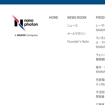
HOME
NEWS ROOM
PROD
ニュース
レーザ
RAMA
メールマガジン
ランダ
Founder’s Note
ル・ラ
RAMA
ウェハ
顕微鏡R
紫外・
RAMAN
充放電i
ル LIBc
不活性
閉容器 L
広帯域