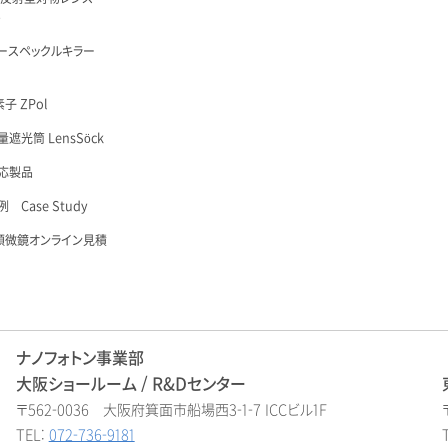
é
ースペックルキラー
子 ZPol
遮光筒 LensSöck
応製品
 Case Study
顕微鏡オンライン見積
ナノフォトン事業部
大阪ショールーム / R&Dセンター
〒562-0036 大阪府箕面市船場西3-1-7 ICCビル1F
TEL:
072-736-9181