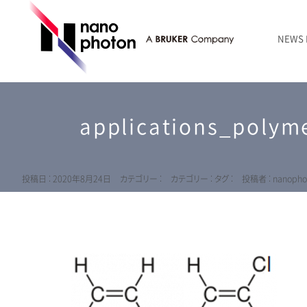
NEWS
ニュース
RAMANtouch | レーザーラマン顕微鏡
シリコン・半導体
ラマン分光法のきほん
国内代理店
創業者のことば
お問い合わせ Contact Form
applications_polym
RAMANtouch vioLa | 紫外・深紫外ラマン顕微鏡
無機化合物・鉱物
連載企画
会社概要
sumilé | 広帯域 反射型対物レンズ
ライフサイエンス
LensSöck | 小型軽量遮光筒
投稿日 : 2020年8月24日
カテゴリー :
カテゴリー :
タグ :
投稿者 : nanopho
RAMAN顕微鏡オンライン見積もり