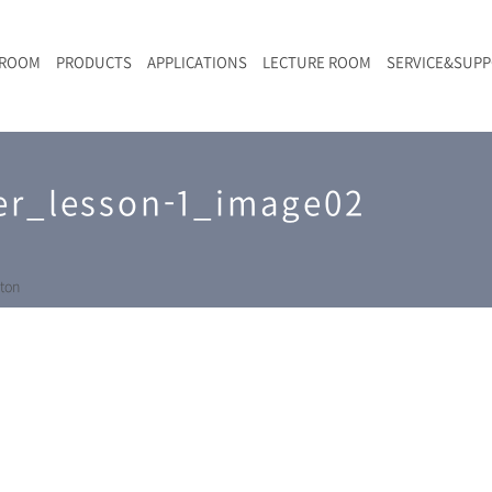
 ROOM
PRODUCTS
APPLICATIONS
LECTURE ROOM
SERVICE&SUP
メールマガジン
RAMANwalk | ランダム走査コンフォーカル・ラマン顕微鏡
二次電池
光学顕微鏡のきほん
国内デモ・サイト
沿革・歴史
F
L
RAMAN顕微鏡オンライン見積もり
er_lesson-1_image02
LIBcell charge | 充放電in-situラマン測定用セル
ポリマー（高分子）・樹脂
オンラインセミナー
アクセス
SK-11 | レーザースペックルキラー
食品
Z
特注対応製品
ton