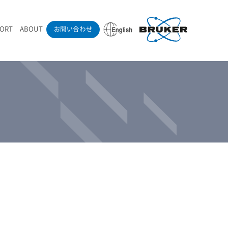
PORT
ABOUT
お問い合わせ
ounder’s Note
RAMANdrive | ウェハーステージ搭載ラマン顕微鏡
ナノカーボン系材料
ラマン分光法テクニック
eadership
採用情報
LIBcell | 不活性雰囲気ラマン測定用密閉容器
医薬品
最新アプリケーション紹介
Pol | Z偏光素子
当社製品による学術論文
導入事例