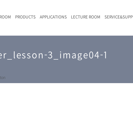
 ROOM
PRODUCTS
APPLICATIONS
LECTURE ROOM
SERVICE&SUP
メールマガジン
RAMANwalk | ランダム走査コンフォーカル・ラマン顕微鏡
二次電池
光学顕微鏡のきほん
国内デモ・サイト
沿革・歴史
F
L
RAMAN顕微鏡オンライン見積もり
er_lesson-3_image04-1
LIBcell charge | 充放電in-situラマン測定用セル
ポリマー（高分子）・樹脂
オンラインセミナー
アクセス
SK-11 | レーザースペックルキラー
食品
Z
特注対応製品
ton