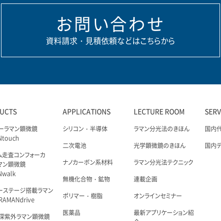
お問い合わせ
資料請求・見積依頼などはこちらから
UCTS
APPLICATIONS
LECTURE ROOM
SER
ーラマン顕微鏡
シリコン・半導体
ラマン分光法のきほん
国内
Ntouch
二次電池
光学顕微鏡のきほん
国内
ム走査コンフォーカ
ナノカーボン系材料
ラマン分光法テクニック
マン顕微鏡
Nwalk
無機化合物・鉱物
連載企画
ーステージ搭載ラマン
ポリマー・樹脂
オンラインセミナー
AMANdrive
医薬品
最新アプリケーション紹
深紫外ラマン顕微鏡