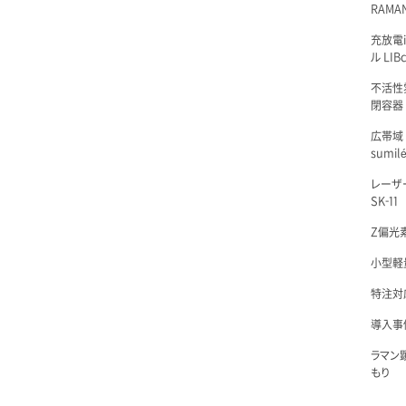
RAMAN
充放電i
ル LIBc
不活性
閉容器 L
広帯域
sumil
レーザ
SK-11
Z偏光素
小型軽量
特注対
導入事例
ラマン
もり