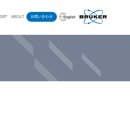
PORT
ABOUT
お問い合わせ
ounder’s Note
RAMANdrive | ウェハーステージ搭載ラマン顕微鏡
ナノカーボン系材料
ラマン分光法テクニック
eadership
採用情報
LIBcell | 不活性雰囲気ラマン測定用密閉容器
医薬品
最新アプリケーション紹介
Pol | Z偏光素子
当社製品による学術論文
導入事例