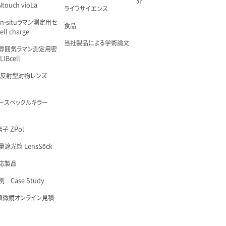
介
touch vioLa
ライフサイエンス
n-situラマン測定用セ
食品
ell charge
当社製品による学術論文
雰囲気ラマン測定用密
IBcell
 反射型対物レンズ
é
ースペックルキラー
子 ZPol
遮光筒 LensSöck
応製品
 Case Study
顕微鏡オンライン見積