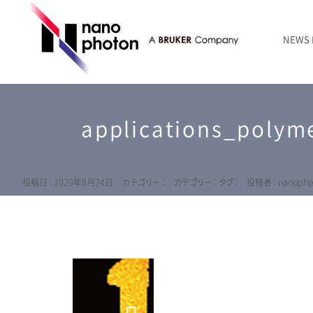
NEWS
ニュース
RAMANtouch | レーザーラマン顕微鏡
シリコン・半導体
ラマン分光法のきほん
国内代理店
創業者のことば
お問い合わせ Contact Form
applications_polym
RAMANtouch vioLa | 紫外・深紫外ラマン顕微鏡
無機化合物・鉱物
連載企画
会社概要
sumilé | 広帯域 反射型対物レンズ
ライフサイエンス
LensSöck | 小型軽量遮光筒
投稿日 : 2020年8月24日
カテゴリー :
カテゴリー :
タグ :
投稿者 : nanopho
RAMAN顕微鏡オンライン見積もり