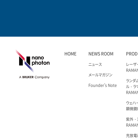
HOME
NEWS ROOM
PROD
ニュース
レーザ
RAMA
メールマガジン
ランダ
Founder’s Note
ル・ラ
RAMA
ウェハ
顕微鏡R
紫外・
RAMAN
充放電i