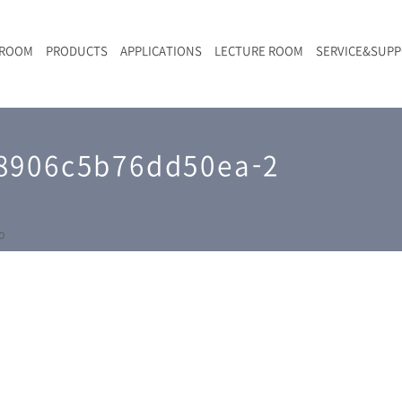
 ROOM
PRODUCTS
APPLICATIONS
LECTURE ROOM
SERVICE&SUP
メールマガジン
RAMANwalk | ランダム走査コンフォーカル・ラマン顕微鏡
二次電池
光学顕微鏡のきほん
国内デモ・サイト
沿革・歴史
F
L
RAMAN顕微鏡オンライン見積もり
8906c5b76dd50ea-2
LIBcell charge | 充放電in-situラマン測定用セル
ポリマー（高分子）・樹脂
オンラインセミナー
アクセス
SK-11 | レーザースペックルキラー
食品
Z
特注対応製品
o