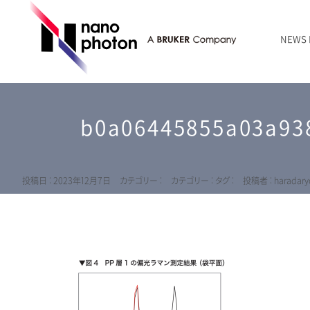
NEWS
ニュース
RAMANtouch | レーザーラマン顕微鏡
シリコン・半導体
ラマン分光法のきほん
国内代理店
創業者のことば
お問い合わせ Contact Form
b0a06445855a03a93
RAMANtouch vioLa | 紫外・深紫外ラマン顕微鏡
無機化合物・鉱物
連載企画
会社概要
sumilé | 広帯域 反射型対物レンズ
ライフサイエンス
LensSöck | 小型軽量遮光筒
投稿日 : 2023年12月7日
カテゴリー :
カテゴリー :
タグ :
投稿者 : haradary
RAMAN顕微鏡オンライン見積もり