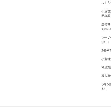
ル LIBc
不活性
閉容器 L
広帯域
sumil
レーザ
SK-11
Z偏光素
小型軽量
特注対
導入事例
ラマン
もり