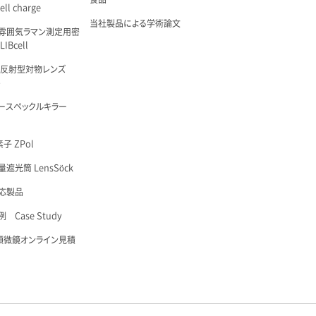
ell charge
当社製品による学術論文
雰囲気ラマン測定用密
IBcell
 反射型対物レンズ
é
ースペックルキラー
子 ZPol
遮光筒 LensSöck
応製品
 Case Study
顕微鏡オンライン見積