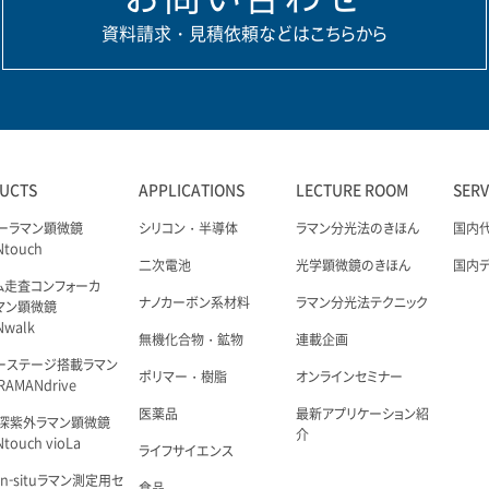
資料請求・見積依頼などはこちらから
UCTS
APPLICATIONS
LECTURE ROOM
SER
ーラマン顕微鏡
シリコン・半導体
ラマン分光法のきほん
国内
Ntouch
二次電池
光学顕微鏡のきほん
国内
ム走査コンフォーカ
ナノカーボン系材料
ラマン分光法テクニック
マン顕微鏡
Nwalk
無機化合物・鉱物
連載企画
ーステージ搭載ラマン
ポリマー・樹脂
オンラインセミナー
AMANdrive
医薬品
最新アプリケーション紹
深紫外ラマン顕微鏡
介
touch vioLa
ライフサイエンス
n-situラマン測定用セ
食品