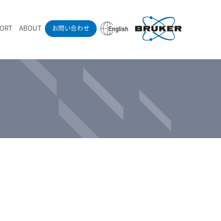
PORT
ABOUT
お問い合わせ
ounder’s Note
RAMANdrive | ウェハーステージ搭載ラマン顕微鏡
ナノカーボン系材料
ラマン分光法テクニック
eadership
採用情報
LIBcell | 不活性雰囲気ラマン測定用密閉容器
医薬品
最新アプリケーション紹介
Pol | Z偏光素子
当社製品による学術論文
導入事例