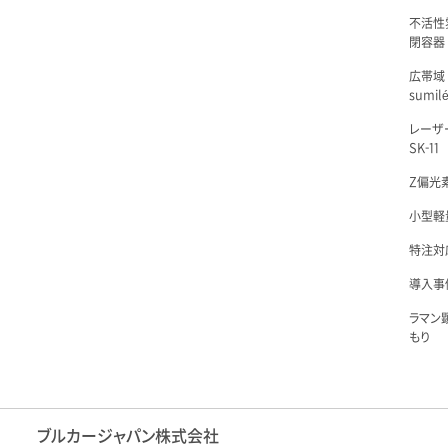
不活性
閉容器 L
広帯域
sumil
レーザ
SK-11
Z偏光素
小型軽量
特注対
導入事例
ラマン
もり
ブルカージャパン株式会社