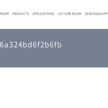
 ROOM
PRODUCTS
APPLICATIONS
LECTURE ROOM
SERVICE&SUP
メールマガジン
RAMANwalk | ランダム走査コンフォーカル・ラマン顕微鏡
二次電池
光学顕微鏡のきほん
国内デモ・サイト
沿革・歴史
F
L
RAMAN顕微鏡オンライン見積もり
6a324bd6f2b6fb
LIBcell charge | 充放電in-situラマン測定用セル
ポリマー（高分子）・樹脂
オンラインセミナー
アクセス
SK-11 | レーザースペックルキラー
食品
Z
特注対応製品
i