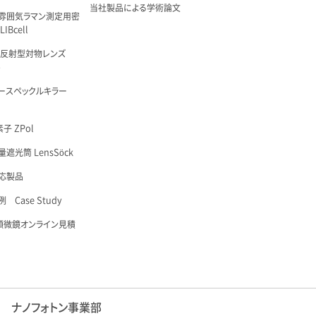
当社製品による学術論文
雰囲気ラマン測定用密
IBcell
 反射型対物レンズ
é
ースペックルキラー
子 ZPol
遮光筒 LensSöck
応製品
 Case Study
顕微鏡オンライン見積
ナノフォトン事業部