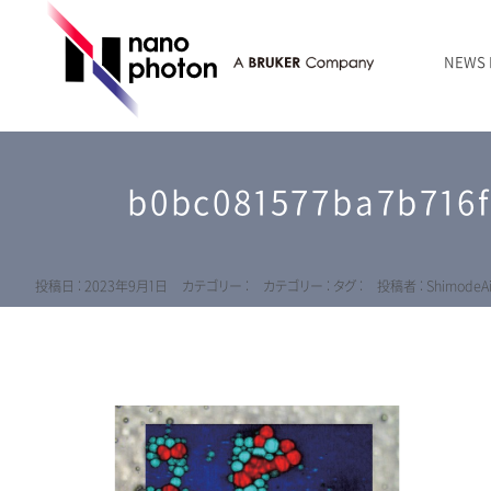
NEWS
ニュース
RAMANtouch | レーザーラマン顕微鏡
シリコン・半導体
ラマン分光法のきほん
国内代理店
創業者のことば
お問い合わせ Contact Form
b0bc081577ba7b716f
RAMANtouch vioLa | 紫外・深紫外ラマン顕微鏡
無機化合物・鉱物
連載企画
会社概要
sumilé | 広帯域 反射型対物レンズ
ライフサイエンス
LensSöck | 小型軽量遮光筒
投稿日 : 2023年9月1日
カテゴリー :
カテゴリー :
タグ :
投稿者 : ShimodeA
RAMAN顕微鏡オンライン見積もり