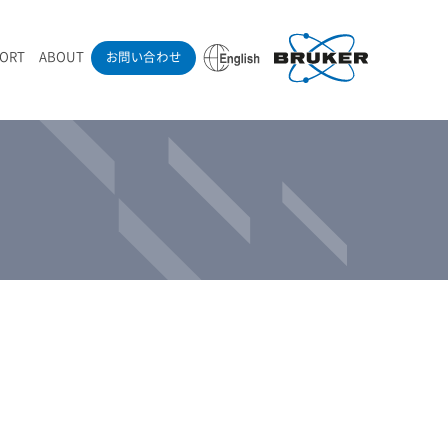
PORT
ABOUT
お問い合わせ
ounder’s Note
RAMANdrive | ウェハーステージ搭載ラマン顕微鏡
ナノカーボン系材料
ラマン分光法テクニック
eadership
採用情報
LIBcell | 不活性雰囲気ラマン測定用密閉容器
医薬品
最新アプリケーション紹介
Pol | Z偏光素子
当社製品による学術論文
導入事例