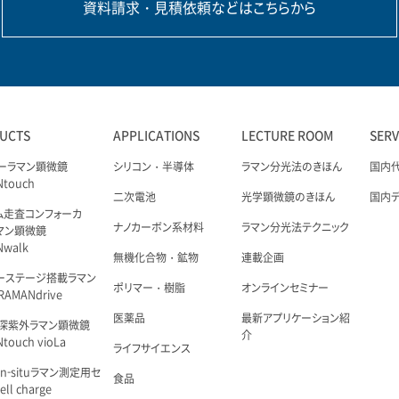
資料請求・見積依頼などはこちらから
UCTS
APPLICATIONS
LECTURE ROOM
SER
ーラマン顕微鏡
シリコン・半導体
ラマン分光法のきほん
国内
Ntouch
二次電池
光学顕微鏡のきほん
国内
ム走査コンフォーカ
ナノカーボン系材料
ラマン分光法テクニック
マン顕微鏡
Nwalk
無機化合物・鉱物
連載企画
ーステージ搭載ラマン
ポリマー・樹脂
オンラインセミナー
AMANdrive
医薬品
最新アプリケーション紹
深紫外ラマン顕微鏡
介
touch vioLa
ライフサイエンス
n-situラマン測定用セ
食品
ell charge