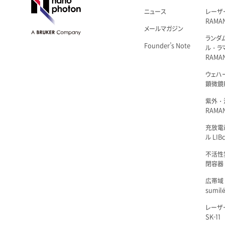
ニュース
レーザ
RAMA
メールマガジン
ランダ
Founder’s Note
ル・ラ
RAMA
ウェハ
顕微鏡R
紫外・
RAMAN
充放電i
ル LIBc
不活性
閉容器 L
広帯域
sumil
レーザ
SK-11