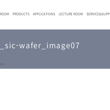
 ROOM
PRODUCTS
APPLICATIONS
LECTURE ROOM
SERVICE&SUP
メールマガジン
RAMANwalk | ランダム走査コンフォーカル・ラマン顕微鏡
二次電池
光学顕微鏡のきほん
国内デモ・サイト
沿革・歴史
F
L
RAMAN顕微鏡オンライン見積もり
n_sic-wafer_image07
LIBcell charge | 充放電in-situラマン測定用セル
ポリマー（高分子）・樹脂
オンラインセミナー
アクセス
SK-11 | レーザースペックルキラー
食品
Z
特注対応製品
ton