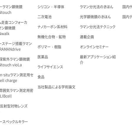
ーラマン顕微鏡
シリコン・半導体
ラマン分光法のきほん
国内
Ntouch
二次電池
光学顕微鏡のきほん
国内
ム走査コンフォーカ
ナノカーボン系材料
ラマン分光法テクニック
マン顕微鏡
Nwalk
無機化合物・鉱物
連載企画
ーステージ搭載ラマン
ポリマー・樹脂
オンラインセミナー
AMANdrive
医薬品
最新アプリケーション紹
深紫外ラマン顕微鏡
介
touch vioLa
ライフサイエンス
n-situラマン測定用セ
食品
ell charge
当社製品による学術論文
雰囲気ラマン測定用密
IBcell
 反射型対物レンズ
é
ースペックルキラー