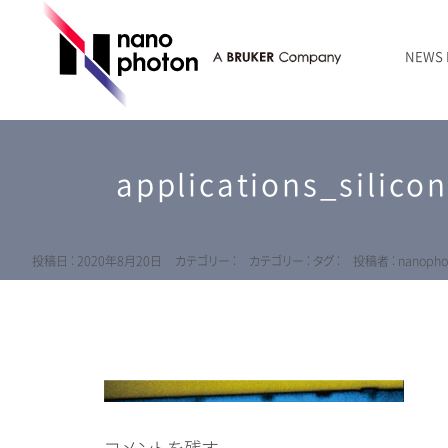
NEWS
ニュース
RAMANtouch | レーザーラマン顕微鏡
シリコン・半導体
ラマン分光法のきほん
国内代理店
創業者のことば
お問い合わせ Contact Form
applications_silico
RAMANtouch vioLa | 紫外・深紫外ラマン顕微鏡
無機化合物・鉱物
連載企画
会社概要
sumilé | 広帯域 反射型対物レンズ
ライフサイエンス
LensSöck | 小型軽量遮光筒
投稿日 : 2020年8月20日
カテゴリー :
カテゴリー :
タグ :
投稿者 : nanopho
RAMAN顕微鏡オンライン見積もり