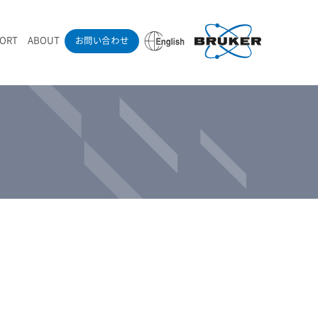
PORT
ABOUT
お問い合わせ
ounder’s Note
RAMANdrive | ウェハーステージ搭載ラマン顕微鏡
ナノカーボン系材料
ラマン分光法テクニック
eadership
採用情報
LIBcell | 不活性雰囲気ラマン測定用密閉容器
医薬品
最新アプリケーション紹介
Pol | Z偏光素子
当社製品による学術論文
導入事例