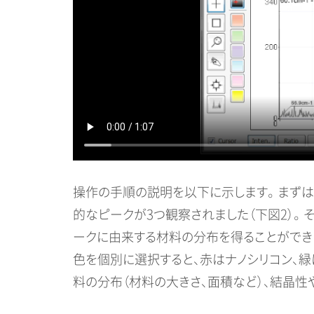
操作の手順の説明を以下に示します。 まずは
的なピークが3つ観察されました（下図2）。 
ークに由来する材料の分布を得ることができま
色を個別に選択すると、赤はナノシリコン、緑
料の分布（材料の大きさ、面積など）、結晶性