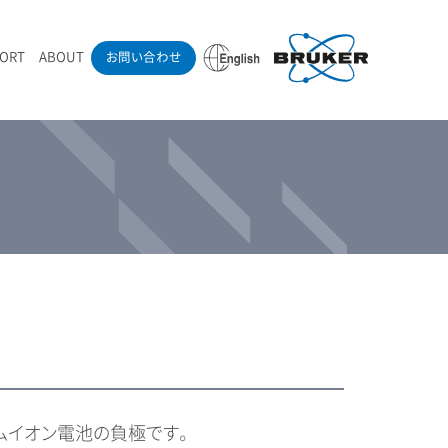
PORT
ABOUT
お問い合わせ
ounder’s Note
RAMANdrive | ウェハーステージ搭載ラマン顕微鏡
ナノカーボン系材料
ラマン分光法テクニック
eadership
採用情報
LIBcell | 不活性雰囲気ラマン測定用密閉容器
医薬品
最新アプリケーション紹介
Pol | Z偏光素子
当社製品による学術論文
導入事例
ムイオン電池の負極です。