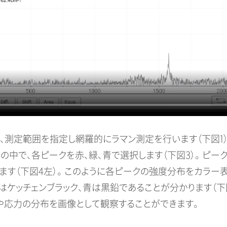
、測定範囲を指定し網羅的にラマン測定を行います（下図1）
その中で、各ピークを赤、緑、青で選択します（下図3）。 ピ
す（下図4左）。 このように各ピークの強度分布をカラー表
はケッチェンブラック、青は黒鉛であることが分かります（下図
や応力の分布を画像として観察することができます。