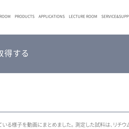
 ROOM
PRODUCTS
APPLICATIONS
LECTURE ROOM
SERVICE&SUP
メールマガジン
RAMANwalk | ランダム走査コンフォーカル・ラマン顕微鏡
二次電池
光学顕微鏡のきほん
国内デモ・サイト
沿革・歴史
F
L
RAMAN顕微鏡オンライン見積もり
取得する
LIBcell charge | 充放電in-situラマン測定用セル
ポリマー（高分子）・樹脂
オンラインセミナー
アクセス
SK-11 | レーザースペックルキラー
食品
Z
特注対応製品
いる様子を動画にまとめました。 測定した試料は、リチウ