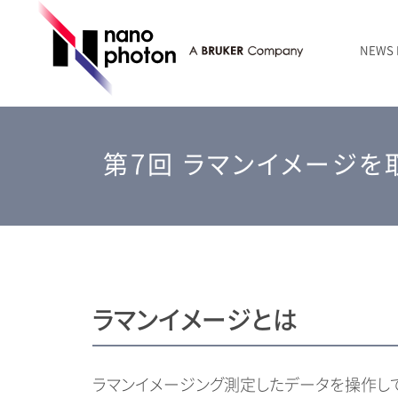
NEWS
ニュース
RAMANtouch | レーザーラマン顕微鏡
シリコン・半導体
ラマン分光法のきほん
国内代理店
創業者のことば
お問い合わせ Contact Form
第7回 ラマンイメージを
RAMANtouch vioLa | 紫外・深紫外ラマン顕微鏡
無機化合物・鉱物
連載企画
会社概要
sumilé | 広帯域 反射型対物レンズ
ライフサイエンス
LensSöck | 小型軽量遮光筒
RAMAN顕微鏡オンライン見積もり
ラマンイメージとは
ラマンイメージング測定したデータを操作して