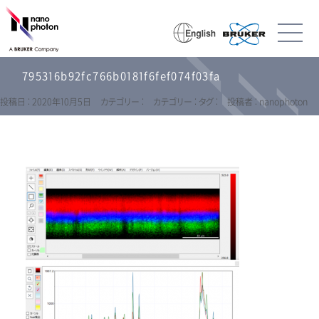
795316b92fc766b0181f6fef074f03fa
投稿日 : 2020年10月5日
カテゴリー :
カテゴリー :
タグ :
投稿者 : nanophoton