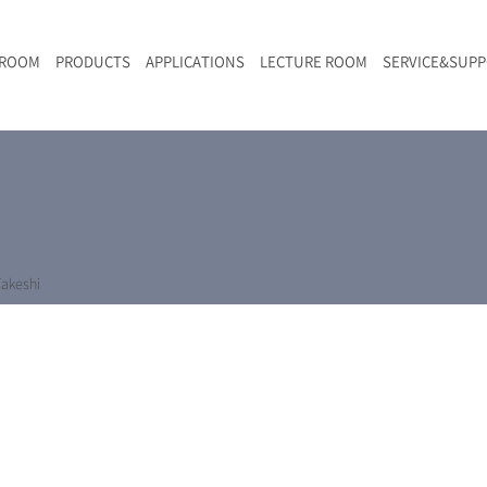
 ROOM
PRODUCTS
APPLICATIONS
LECTURE ROOM
SERVICE&SUP
メールマガジン
RAMANwalk | ランダム走査コンフォーカル・ラマン顕微鏡
二次電池
光学顕微鏡のきほん
国内デモ・サイト
沿革・歴史
F
L
RAMAN顕微鏡オンライン見積もり
LIBcell charge | 充放電in-situラマン測定用セル
ポリマー（高分子）・樹脂
オンラインセミナー
アクセス
SK-11 | レーザースペックルキラー
食品
Z
特注対応製品
akeshi