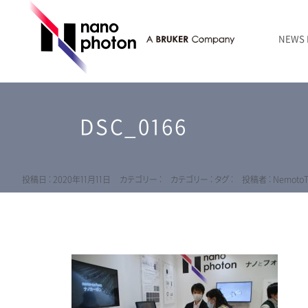
NEWS
ニュース
RAMANtouch | レーザーラマン顕微鏡
シリコン・半導体
ラマン分光法のきほん
国内代理店
創業者のことば
お問い合わせ Contact Form
DSC_0166
RAMANtouch vioLa | 紫外・深紫外ラマン顕微鏡
無機化合物・鉱物
連載企画
会社概要
sumilé | 広帯域 反射型対物レンズ
ライフサイエンス
LensSöck | 小型軽量遮光筒
投稿日 : 2020年11月11日
カテゴリー :
カテゴリー :
タグ :
投稿者 : NemotoT
RAMAN顕微鏡オンライン見積もり