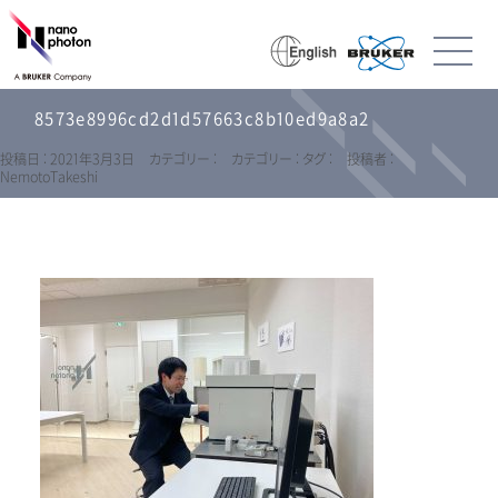
8573e8996cd2d1d57663c8b10ed9a8a2
投稿日 : 2021年3月3日
カテゴリー :
カテゴリー :
タグ :
投稿者 :
NemotoTakeshi