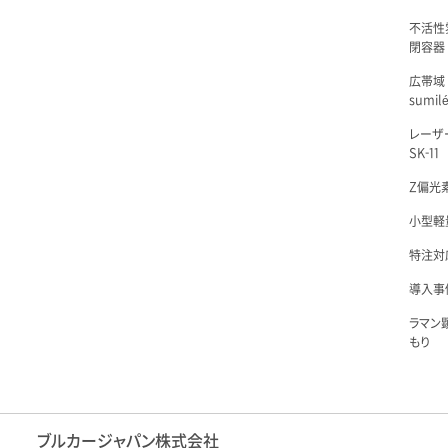
不活性
閉容器 L
広帯域
sumil
レーザ
SK-11
Z偏光素
小型軽量
特注対
導入事例
ラマン
もり
ブルカージャパン株式会社