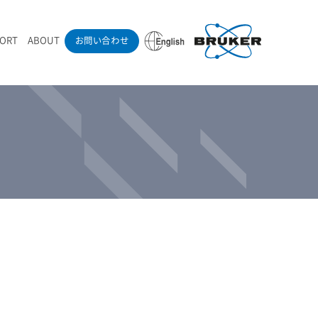
PORT
ABOUT
お問い合わせ
ounder’s Note
RAMANdrive | ウェハーステージ搭載ラマン顕微鏡
ナノカーボン系材料
ラマン分光法テクニック
eadership
採用情報
LIBcell | 不活性雰囲気ラマン測定用密閉容器
医薬品
最新アプリケーション紹介
Pol | Z偏光素子
当社製品による学術論文
導入事例