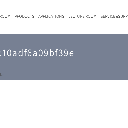
 ROOM
PRODUCTS
APPLICATIONS
LECTURE ROOM
SERVICE&SUP
メールマガジン
RAMANwalk | ランダム走査コンフォーカル・ラマン顕微鏡
二次電池
光学顕微鏡のきほん
国内デモ・サイト
沿革・歴史
F
L
RAMAN顕微鏡オンライン見積もり
d10adf6a09bf39e
LIBcell charge | 充放電in-situラマン測定用セル
ポリマー（高分子）・樹脂
オンラインセミナー
アクセス
SK-11 | レーザースペックルキラー
食品
Z
特注対応製品
keshi