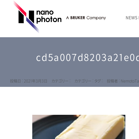
NEWS
ニュース
RAMANtouch | レーザーラマン顕微鏡
シリコン・半導体
ラマン分光法のきほん
国内代理店
創業者のことば
お問い合わせ Contact Form
cd5a007d8203a21e0
RAMANtouch vioLa | 紫外・深紫外ラマン顕微鏡
無機化合物・鉱物
連載企画
会社概要
sumilé | 広帯域 反射型対物レンズ
ライフサイエンス
LensSöck | 小型軽量遮光筒
投稿日 : 2021年3月3日
カテゴリー :
カテゴリー :
タグ :
投稿者 : NemotoTa
RAMAN顕微鏡オンライン見積もり