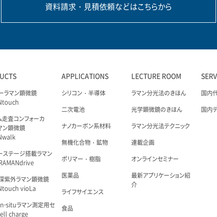
資料請求・見積依頼などはこちらから
UCTS
APPLICATIONS
LECTURE ROOM
SER
ーラマン顕微鏡
シリコン・半導体
ラマン分光法のきほん
国内
Ntouch
二次電池
光学顕微鏡のきほん
国内
ム走査コンフォーカ
ナノカーボン系材料
ラマン分光法テクニック
マン顕微鏡
Nwalk
無機化合物・鉱物
連載企画
ーステージ搭載ラマン
ポリマー・樹脂
オンラインセミナー
AMANdrive
医薬品
最新アプリケーション紹
深紫外ラマン顕微鏡
介
touch vioLa
ライフサイエンス
n-situラマン測定用セ
食品
ell charge