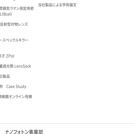
当社製品による学術論文
雰囲気ラマン測定用密
IBcell
 反射型対物レンズ
é
ースペックルキラー
子 ZPol
遮光筒 LensSöck
応製品
 Case Study
顕微鏡オンライン見積
ナノフォトン事業部